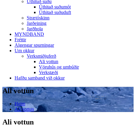
Úthituð suðu
Úthitað suðumót
Úthitað suðuduft
Strætóskinn
Jarðeining
Jarðhola
MYNDBAND
Fréttir
Algengar spurningar
Um okkur
Verksmiðjuferð
Ali vottun
Vöruhús og umbúðir
Verkstæði
Hafðu samband við okkur
Ali vottun
Heim
Ali vottun
Ali vottun