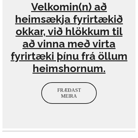
Velkomin(n) að
heimsækja fyrirtækið
okkar, við hlökkum til
að vinna með virta
fyrirtæki þínu frá öllum
heimshornum.
FRÆÐAST
MEIRA