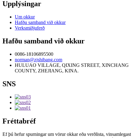
Upplýsingar
Um okkur
Hafðu samband við okkur
Verksmiðjuferð
Hafðu samband við okkur
0086-18106895500
norman@zjshibang.com
HULUAO VILLAGE, QIXING STREET, XINCHANG
COUNTY, ZHEJIANG, KINA.
SNS
Fréttabréf
Ef þú hefur spurningar um vörur okkar eða verðlista, vinsamlegast