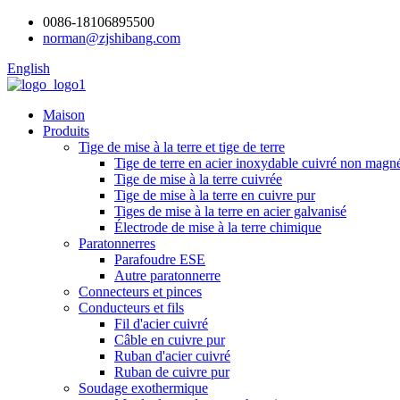
0086-18106895500
norman@zjshibang.com
English
Maison
Produits
Tige de mise à la terre et tige de terre
Tige de terre en acier inoxydable cuivré non magn
Tige de mise à la terre cuivrée
Tige de mise à la terre en cuivre pur
Tiges de mise à la terre en acier galvanisé
Électrode de mise à la terre chimique
Paratonnerres
Parafoudre ESE
Autre paratonnerre
Connecteurs et pinces
Conducteurs et fils
Fil d'acier cuivré
Câble en cuivre pur
Ruban d'acier cuivré
Ruban de cuivre pur
Soudage exothermique