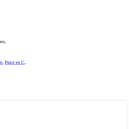
res.
re
,
Pince en C
,