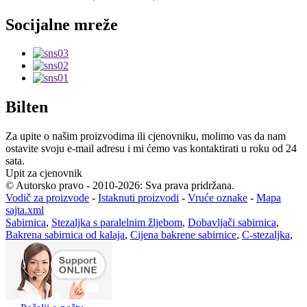
Socijalne mreže
Bilten
Za upite o našim proizvodima ili cjenovniku, molimo vas da nam
ostavite svoju e-mail adresu i mi ćemo vas kontaktirati u roku od 24
sata.
Upit za cjenovnik
© Autorsko pravo - 2010-2026: Sva prava pridržana.
Vodič za proizvode
-
Istaknuti proizvodi
-
Vruće oznake
-
Mapa
sajta.xml
Sabirnica
,
Stezaljka s paralelnim žljebom
,
Dobavljači sabirnica
,
Bakrena sabirnica od kalaja
,
Cijena bakrene sabirnice
,
C-stezaljka
,