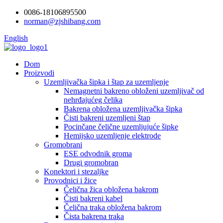
0086-18106895500
norman@zjshibang.com
English
Dom
Proizvodi
Uzemljivačka šipka i štap za uzemljenje
Nemagnetni bakreno obloženi uzemljivač od
nehrđajućeg čelika
Bakrena obložena uzemljivačka šipka
Čisti bakreni uzemljeni štap
Pocinčane čelične uzemljujuće šipke
Hemijsko uzemljenje elektrode
Gromobrani
ESE odvodnik groma
Drugi gromobran
Konektori i stezaljke
Provodnici i žice
Čelična žica obložena bakrom
Čisti bakreni kabel
Čelična traka obložena bakrom
Čista bakrena traka