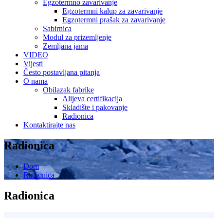
Egzotermno zavarivanje
Egzotermni kalup za zavarivanje
Egzotermni prašak za zavarivanje
Sabirnica
Modul za prizemljenje
Zemljana jama
VIDEO
Vijesti
Često postavljana pitanja
O nama
Obilazak fabrike
Alijeva certifikacija
Skladište i pakovanje
Radionica
Kontaktirajte nas
Radionica
Dom
Radionica
Radionica