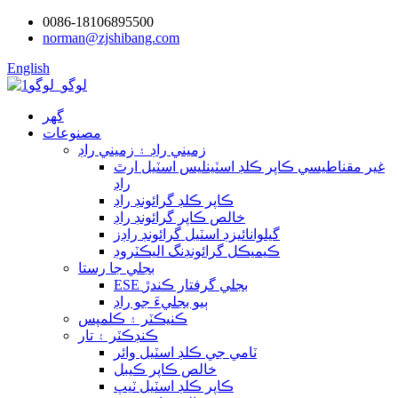
0086-18106895500
norman@zjshibang.com
English
گھر
مصنوعات
زميني راڊ ۽ زميني راڊ
غير مقناطيسي ڪاپر ڪلڊ اسٽينلیس اسٽيل ارٿ
راڊ
ڪاپر ڪلڊ گرائونڊ راڊ
خالص ڪاپر گرائونڊ راڊ
گيلوانائيزڊ اسٽيل گرائونڊ راڊز
ڪيميڪل گرائونڊنگ اليڪٽروڊ
بجلي جا رستا
ESE بجلي گرفتار ڪندڙ
ٻيو بجليءَ جو راڊ
ڪنيڪٽر ۽ ڪلمپس
ڪنڊڪٽر ۽ تار
ٽامي جي ڪلڊ اسٽيل وائر
خالص ڪاپر ڪيبل
ڪاپر ڪلڊ اسٽيل ٽيپ