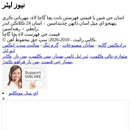
نيوز ليٽر
اسان جي شين يا قيمتي فهرستن بابت پڇا ڳاڇا لاءِ، مهرباني ڪري
پنهنجو اي ميل اسان ڏانهن ڇڏينداسين ۽ اسان 24 ڪلاڪن اندر
رابطي ۾ رهنداسين.
قيمت جي فهرست لاءِ پڇا ڳاڇا
© ڪاپي رائيٽ - 2010-2026: سڀ حق محفوظ آهن.
پراڊڪٽس گائيڊ
-
نمايان مصنوعات
-
گرم ٽيگ
-
سائيٽ ميپ. ايڪس
ايم ايل
متوازي-نالي ڪلمپ
,
ٽين ٿيل ٽامي بسبار
,
سي ڪلمپ
,
بس بار
,
ڪاپر
,
بسبار جي قيمت
,
بس بار فراهم ڪندڙ
اي ميل موڪليو
x