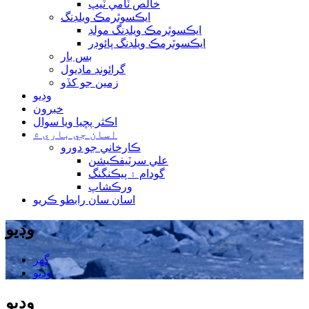
خالص ٽامي ٽيپ
ايڪسوٿرمڪ ويلڊنگ
ايڪسوٿرمڪ ويلڊنگ مولڊ
ايڪسوٿرمڪ ويلڊنگ پائوڊر
بس بار
گرائونڊ ماڊيول
زمين جو کڏو
وڊيو
خبرون
اڪثر پڇيا ويا سوال
اسان جي باري ۾
ڪارخاني جو دورو
علي سرٽيفڪيشن
گودام ۽ پيڪنگنگ
ورڪشاپ
اسان سان رابطو ڪريو
وڊيو
گھر
وڊيو
وڊيو