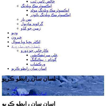
خالص ٽامي ٽيپ
ايڪسوٿرمڪ ويلڊنگ
ايڪسوٿرمڪ ويلڊنگ مولڊ
ايڪسوٿرمڪ ويلڊنگ پائوڊر
بس بار
گرائونڊ ماڊيول
زمين جو کڏو
وڊيو
خبرون
اڪثر پڇيا ويا سوال
اسان جي باري ۾
ڪارخاني جو دورو
علي سرٽيفڪيشن
گودام ۽ پيڪنگنگ
ورڪشاپ
اسان سان رابطو ڪريو
اسان سان رابطو ڪريو
گھر
اسان سان رابطو ڪريو
اسان سان رابطو ڪريو