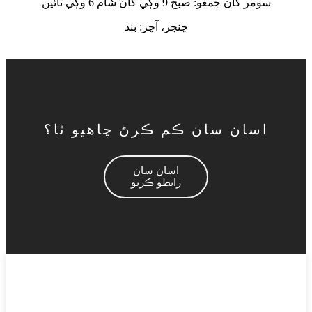
سومر کان جمعو: صبح 9 وڳي کان شام 6 وڳي تائين
ڇنڇر، آچر: بند
اسان سان ڪم ڪرڻ چاهيو ٿا؟
اسان سان
رابطو ڪريو