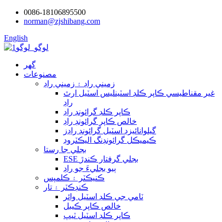
0086-18106895500
norman@zjshibang.com
English
گھر
مصنوعات
زميني راڊ ۽ زميني راڊ
غير مقناطيسي ڪاپر ڪلڊ اسٽينلیس اسٽيل ارٿ
راڊ
ڪاپر ڪلڊ گرائونڊ راڊ
خالص ڪاپر گرائونڊ راڊ
گيلوانائيزڊ اسٽيل گرائونڊ راڊز
ڪيميڪل گرائونڊنگ اليڪٽروڊ
بجلي جا رستا
ESE بجلي گرفتار ڪندڙ
ٻيو بجليءَ جو راڊ
ڪنيڪٽر ۽ ڪلمپس
ڪنڊڪٽر ۽ تار
ٽامي جي ڪلڊ اسٽيل وائر
خالص ڪاپر ڪيبل
ڪاپر ڪلڊ اسٽيل ٽيپ