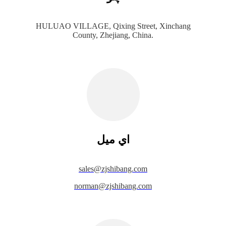
HULUAO VILLAGE, Qixing Street, Xinchang
County, Zhejiang, China.
اي ميل
s
ales@zjshibang.com
norman@zjshibang.com