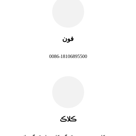
فون
0086-18106895500
ڪلاڪ