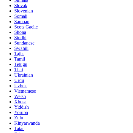
Sinhala
Slovak
Slovenian
Somali
Samoan
Scots Gaelic
Shona
Sindhi
Sundanese
Swahili
Tajik
Tamil
Telugu
Thai
Ukrainian
Urdu
Uzbek
Vietnamese
Welsh
Xhosa
Yiddish
Yoruba
Zulu
Kinyarwanda
Tatar