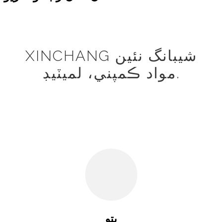
XINCHANG شيبانگ نئين
مواد ڪمپني، لميٽيڊ.
پتو