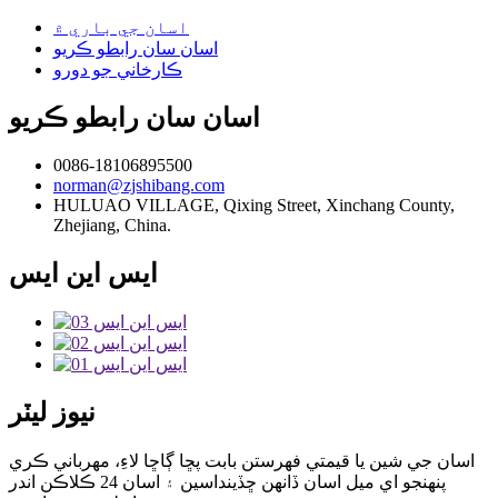
اسان جي باري ۾
اسان سان رابطو ڪريو
ڪارخاني جو دورو
اسان سان رابطو ڪريو
0086-18106895500
norman@zjshibang.com
HULUAO VILLAGE, Qixing Street, Xinchang County,
Zhejiang, China.
ايس اين ايس
نيوز ليٽر
اسان جي شين يا قيمتي فهرستن بابت پڇا ڳاڇا لاءِ، مهرباني ڪري
پنهنجو اي ميل اسان ڏانهن ڇڏينداسين ۽ اسان 24 ڪلاڪن اندر