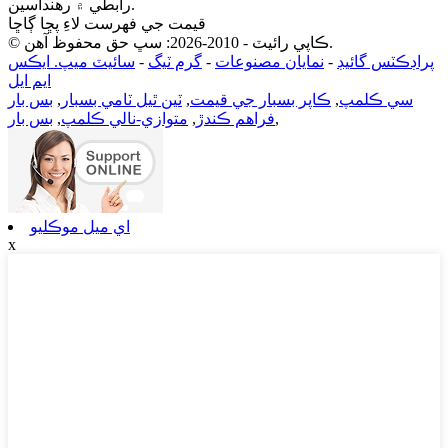
رابطي ۾ رهنداسين.
قيمت جي فهرست لاءِ پڇا ڳاڇا
© ڪاپي رائيٽ - 2010-2026: سڀ حق محفوظ آهن.
پراڊڪٽس گائيڊ
-
نمايان مصنوعات
-
گرم ٽيگ
-
سائيٽ ميپ. ايڪس
ايم ايل
سي ڪلمپ
,
ڪاپر بسبار جي قيمت
,
ٽين ٿيل ٽامي بسبار
,
بس بار
,
فراهم ڪندڙ
,
متوازي-نالي ڪلمپ
,
بس بار
اي ميل موڪليو
x