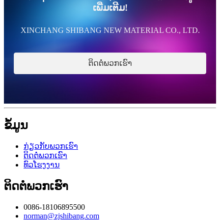
ເພີ່ມເຕີມ!
XINCHANG SHIBANG NEW MATERIAL CO., LTD.
ຕິດຕໍ່ພວກເຮົາ
ຂໍ້ມູນ
ກ່ຽວກັບພວກເຮົາ
ຕິດຕໍ່ພວກເຮົາ
ທົວໂຮງງານ
ຕິດຕໍ່ພວກເຮົາ
0086-18106895500
norman@zjshibang.com