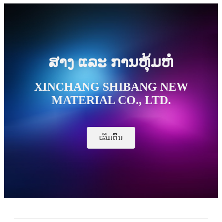
ສາງ ແລະ ການຫຸ້ມຫໍ່
XINCHANG SHIBANG NEW
MATERIAL CO., LTD.
ເລີ່ມຕົ້ນ