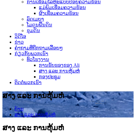
ການເຊື່ອມໂລຫະແບບປ່ອຍຄວາມຮ້ອນ
ແມ່ພິມເຊື່ອມຄວາມຮ້ອນ
ຜົງເຊື່ອມຄວາມຮ້ອນ
ລົດເມບາ
ໂມດູນພື້ນດິນ
ຂຸມດິນ
ວິດີໂອ
ຂ່າວ
ຄຳຖາມທີ່ຖືກຖາມເລື້ອຍໆ
ກ່ຽວກັບພວກເຮົາ
ທົວໂຮງງານ
ການຮັບຮອງຂອງ Ali
ສາງ ແລະ ການຫຸ້ມຫໍ່
ກອງປະຊຸມ
ຕິດຕໍ່ພວກເຮົາ
ສາງ ແລະ ການຫຸ້ມຫໍ່
ບ້ານ
ສາງ ແລະ ການຫຸ້ມຫໍ່
ສາງ ແລະ ການຫຸ້ມຫໍ່