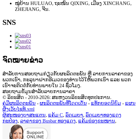
ໝູ່ບ້ານ HULUAO, ຖະໜົນ QIXING, ເມືອງ XINCHANG,
ZHEJIANG, ຈີນ.
SNS
ຈົດໝາຍຂ່າວ
ສຳລັບການສອບຖາມກ່ຽວກັບຜະລິດຕະພັນ ຫຼື ລາຍການລາຄາຂອງ
ພວກເຮົາ, ກະລຸນາຝາກອີເມວຂອງທ່ານໄວ້ໃຫ້ພວກເຮົາ ແລະ ພວກ
ເຮົາຈະຕິດຕໍ່ກັບທ່ານພາຍໃນ 24 ຊົ່ວໂມງ.
ສອບຖາມຂໍ້ມູນສຳລັບລາຍການລາຄາ
© ລິຂະສິດ - 2010-2026: ສະຫງວນລິຂະສິດທຸກປະການ.
ຄູ່ມືຜະລິດຕະພັນ
-
ຜະລິດຕະພັນທີ່ໂດດເດັ່ນ
-
ແທັກຍອດນິຍົມ
-
ແຜນ
ຜັງເວັບໄຊທ໌.xml
ຜູ້ສະໜອງບາສະແຕນ
,
ແຄ້ມ C
,
ລົດເມບາ
,
ລົດເມບາທອງແດງ
ກະປ໋ອງ
,
ລາຄາຂອງ Busbar ທອງແດງ
,
ແຄ້ມຮ່ອງຂະໜານ
,