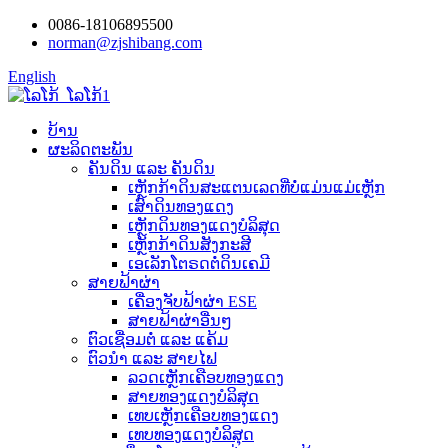
0086-18106895500
norman@zjshibang.com
English
ບ້ານ
ຜະລິດຕະພັນ
ຄັນດິນ ແລະ ຄັນດິນ
ເຫຼັກກ້າດິນສະແຕນເລດທີ່ບໍ່ແມ່ນແມ່ເຫຼັກ
ເສົາດິນທອງແດງ
ເຫຼັກດິນທອງແດງບໍລິສຸດ
ເຫຼັກກ້າດິນສັງກະສີ
ເອເລັກໂຕຣດຕໍ່ດິນເຄມີ
ສາຍຟ້າຜ່າ
ເຄື່ອງຈັບຟ້າຜ່າ ESE
ສາຍຟ້າຜ່າອື່ນໆ
ຕົວເຊື່ອມຕໍ່ ແລະ ແຄ້ມ
ຕົວນຳ ແລະ ສາຍໄຟ
ລວດເຫຼັກເຄືອບທອງແດງ
ສາຍທອງແດງບໍລິສຸດ
ເທບເຫຼັກເຄືອບທອງແດງ
ເທບທອງແດງບໍລິສຸດ