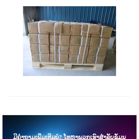
ມີຄຳຖາມເພີ່ມເຕີມບໍ? ໂທຫາພວກເຮົາສຳລັບຂໍ້ມູນ