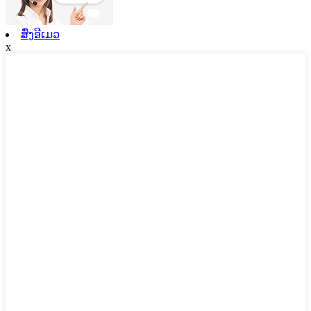
ສົ່ງອີເມວ
x