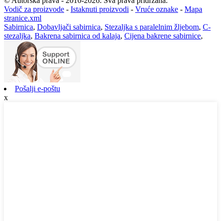
© Autorska prava - 2010-2026: Sva prava pridržana.
Vodič za proizvode
-
Istaknuti proizvodi
-
Vruće oznake
-
Mapa
stranice.xml
Sabirnica
,
Dobavljači sabirnica
,
Stezaljka s paralelnim žljebom
,
C-
stezaljka
,
Bakrena sabirnica od kalaja
,
Cijena bakrene sabirnice
,
Pošalji e-poštu
x