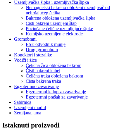
Uzemljivačka šipka i uzemljivačka šipka
Nemagnetski bakreno obloženi uzemljivač od
nehrđajućeg čelika
Bakrena obložena uzemljivačka šipka
Čisti bakreni uzemljeni štap
Pocinčane čelične uzemljujuće šipke
Kemijsko uzemljenje elektrode
Gromobrani
ESE odvodnik munje
Drugi gromobran
Konektori i stezaljke
Vodiči i žice
Čelična žica obložena bakrom
Čisti bakreni kabel
Čelična traka obložena bakrom
Čista bakrena traka
Egzotermno zavarivanje
Egzotermni kalup za zavarivanje
Egzotermni prašak za zavarivanje
Sabirnica
Uzemljeni modul
Zemljana jama
Istaknuti proizvodi