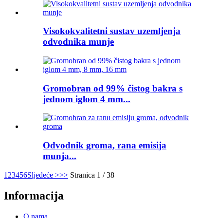
Visokokvalitetni sustav uzemljenja
odvodnika munje
Gromobran od 99% čistog bakra s
jednom iglom 4 mm...
Odvodnik groma, rana emisija
munja...
1
2
3
4
5
6
Sljedeće >
>>
Stranica 1 / 38
Informacija
O nama