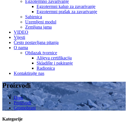
Egzotermno zavarivanje
Egzotermni kalup za zavarivanje
Egzotermni prašak za zavarivanje
Sabirnica
Uzemljeni modul
Zemljana jama
VIDEO
Vijesti
Često postavljana pitanja
O nama
Obilazak tvornice
Alijeva certifikacija
Skladište i pakiranje
Radionica
Kontaktirajte nas
Proizvodi
Dom
Proizvodi
Gromobrani
Kategorije