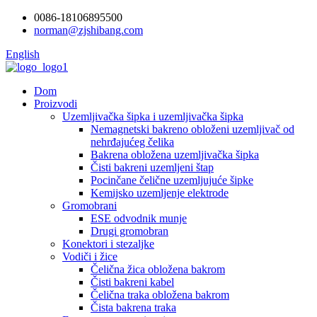
0086-18106895500
norman@zjshibang.com
English
Dom
Proizvodi
Uzemljivačka šipka i uzemljivačka šipka
Nemagnetski bakreno obloženi uzemljivač od
nehrđajućeg čelika
Bakrena obložena uzemljivačka šipka
Čisti bakreni uzemljeni štap
Pocinčane čelične uzemljujuće šipke
Kemijsko uzemljenje elektrode
Gromobrani
ESE odvodnik munje
Drugi gromobran
Konektori i stezaljke
Vodiči i žice
Čelična žica obložena bakrom
Čisti bakreni kabel
Čelična traka obložena bakrom
Čista bakrena traka