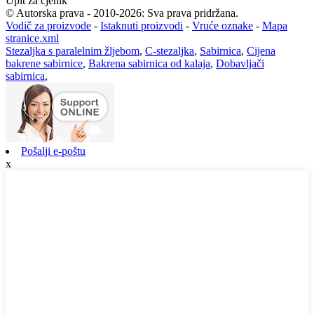
Upit za cjenik
© Autorska prava - 2010-2026: Sva prava pridržana.
Vodič za proizvode
-
Istaknuti proizvodi
-
Vruće oznake
-
Mapa
stranice.xml
Stezaljka s paralelnim žljebom
,
C-stezaljka
,
Sabirnica
,
Cijena
bakrene sabirnice
,
Bakrena sabirnica od kalaja
,
Dobavljači
sabirnica
,
Pošalji e-poštu
x