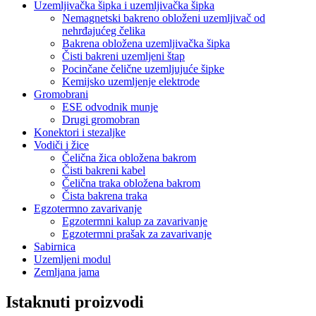
Uzemljivačka šipka i uzemljivačka šipka
Nemagnetski bakreno obloženi uzemljivač od
nehrđajućeg čelika
Bakrena obložena uzemljivačka šipka
Čisti bakreni uzemljeni štap
Pocinčane čelične uzemljujuće šipke
Kemijsko uzemljenje elektrode
Gromobrani
ESE odvodnik munje
Drugi gromobran
Konektori i stezaljke
Vodiči i žice
Čelična žica obložena bakrom
Čisti bakreni kabel
Čelična traka obložena bakrom
Čista bakrena traka
Egzotermno zavarivanje
Egzotermni kalup za zavarivanje
Egzotermni prašak za zavarivanje
Sabirnica
Uzemljeni modul
Zemljana jama
Istaknuti proizvodi