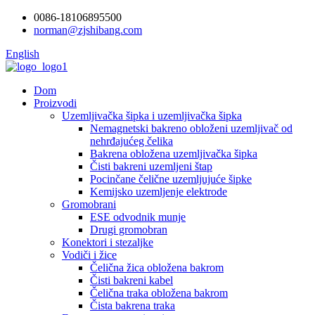
0086-18106895500
norman@zjshibang.com
English
Dom
Proizvodi
Uzemljivačka šipka i uzemljivačka šipka
Nemagnetski bakreno obloženi uzemljivač od
nehrđajućeg čelika
Bakrena obložena uzemljivačka šipka
Čisti bakreni uzemljeni štap
Pocinčane čelične uzemljujuće šipke
Kemijsko uzemljenje elektrode
Gromobrani
ESE odvodnik munje
Drugi gromobran
Konektori i stezaljke
Vodiči i žice
Čelična žica obložena bakrom
Čisti bakreni kabel
Čelična traka obložena bakrom
Čista bakrena traka