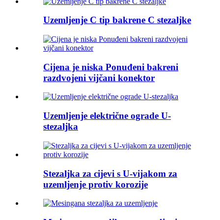
Uzemljenje C tip bakrene C stezaljke
Cijena je niska Ponuđeni bakreni
razdvojeni vijčani konektor
Uzemljenje električne ograde U-
stezaljka
Stezaljka za cijevi s U-vijakom za
uzemljenje protiv korozije