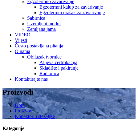
Egzotermno zavarivanje
Egzotermni kalup za zavarivanje
Egzotermni prašak za zavarivanje
Sabirnica
Uzemljeni modul
Zemljana jama
VIDEO
Vijesti
Često postavljana pitanja
O nama
Obilazak tvornice
Alijeva certifikacija
Skladište i pakiranje
Radionica
Kontaktirajte nas
Proizvodi
Dom
Proizvodi
Konektori i stezaljke
Kategorije