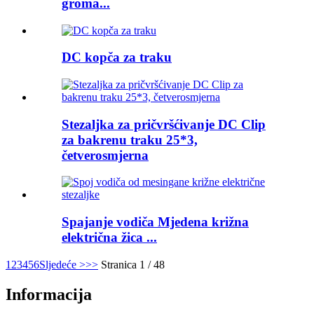
groma...
DC kopča za traku
Stezaljka za pričvršćivanje DC Clip
za bakrenu traku 25*3,
četverosmjerna
Spajanje vodiča Mjedena križna
električna žica ...
1
2
3
4
5
6
Sljedeće >
>>
Stranica 1 / 48
Informacija