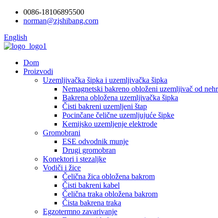
0086-18106895500
norman@zjshibang.com
English
Dom
Proizvodi
Uzemljivačka šipka i uzemljivačka šipka
Nemagnetski bakreno obloženi uzemljivač od nehr
Bakrena obložena uzemljivačka šipka
Čisti bakreni uzemljeni štap
Pocinčane čelične uzemljujuće šipke
Kemijsko uzemljenje elektrode
Gromobrani
ESE odvodnik munje
Drugi gromobran
Konektori i stezaljke
Vodiči i žice
Čelična žica obložena bakrom
Čisti bakreni kabel
Čelična traka obložena bakrom
Čista bakrena traka
Egzotermno zavarivanje