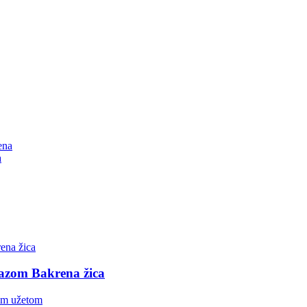
a
mazom Bakrena žica