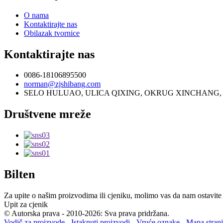
O nama
Kontaktirajte nas
Obilazak tvornice
Kontaktirajte nas
0086-18106895500
norman@zjshibang.com
SELO HULUAO, ULICA QIXING, OKRUG XINCHANG, 
Društvene mreže
Bilten
Za upite o našim proizvodima ili cjeniku, molimo vas da nam ostavite 
Upit za cjenik
© Autorska prava - 2010-2026: Sva prava pridržana.
Vodič za proizvode
-
Istaknuti proizvodi
-
Vruće oznake
-
Mapa stran