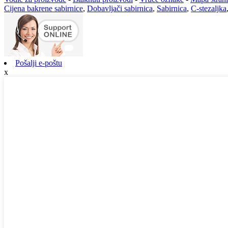
Cijena bakrene sabirnice
,
Dobavljači sabirnica
,
Sabirnica
,
C-stezaljka
Pošalji e-poštu
x