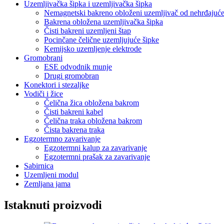
Uzemljivačka šipka i uzemljivačka šipka
Nemagnetski bakreno obloženi uzemljivač od nehrđajuće
Bakrena obložena uzemljivačka šipka
Čisti bakreni uzemljeni štap
Pocinčane čelične uzemljujuće šipke
Kemijsko uzemljenje elektrode
Gromobrani
ESE odvodnik munje
Drugi gromobran
Konektori i stezaljke
Vodiči i žice
Čelična žica obložena bakrom
Čisti bakreni kabel
Čelična traka obložena bakrom
Čista bakrena traka
Egzotermno zavarivanje
Egzotermni kalup za zavarivanje
Egzotermni prašak za zavarivanje
Sabirnica
Uzemljeni modul
Zemljana jama
Istaknuti proizvodi