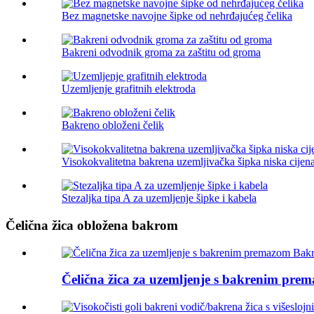
Bez magnetske navojne šipke od nehrđajućeg čelika
Bakreni odvodnik groma za zaštitu od groma
Uzemljenje grafitnih elektroda
Bakreno obloženi čelik
Visokokvalitetna bakrena uzemljivačka šipka niska cijen
Stezaljka tipa A za uzemljenje šipke i kabela
Čelična žica obložena bakrom
Čelična žica za uzemljenje s bakrenim pre