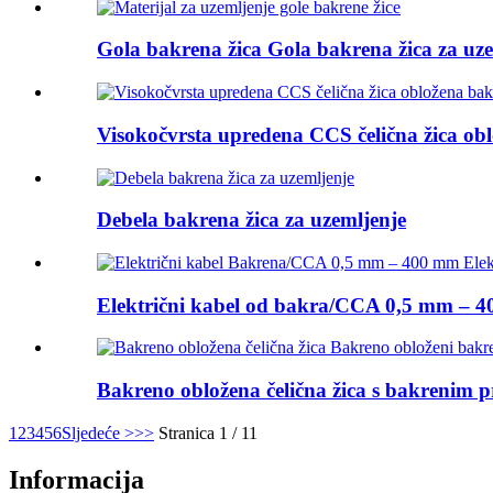
Gola bakrena žica Gola bakrena žica za uze
Visokočvrsta upredena CCS čelična žica o
Debela bakrena žica za uzemljenje
Električni kabel od bakra/CCA 0,5 mm – 40
Bakreno obložena čelična žica s bakrenim 
1
2
3
4
5
6
Sljedeće >
>>
Stranica 1 / 11
Informacija