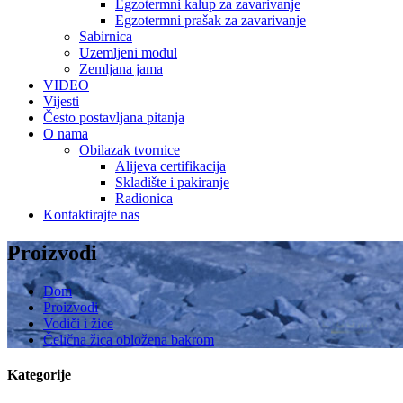
Egzotermni kalup za zavarivanje
Egzotermni prašak za zavarivanje
Sabirnica
Uzemljeni modul
Zemljana jama
VIDEO
Vijesti
Često postavljana pitanja
O nama
Obilazak tvornice
Alijeva certifikacija
Skladište i pakiranje
Radionica
Kontaktirajte nas
Proizvodi
Dom
Proizvodi
Vodiči i žice
Čelična žica obložena bakrom
Kategorije