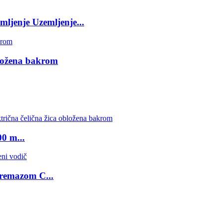
mljenje Uzemljenje...
bložena bakrom
0 m...
premazom C...