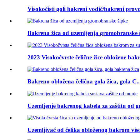
Visokočisti goli bakreni vodič/bakreni provo
Bakrena žica od uzemljenja gromobranske 
2023 Visokočvrste čelične žice obložene bak
Bakreno obložena čelična gola žica, gola C..
Uzemljenje bakrenog kabela za zaštitu od g
Uzemljivač od čelika obloženog bakrom visok