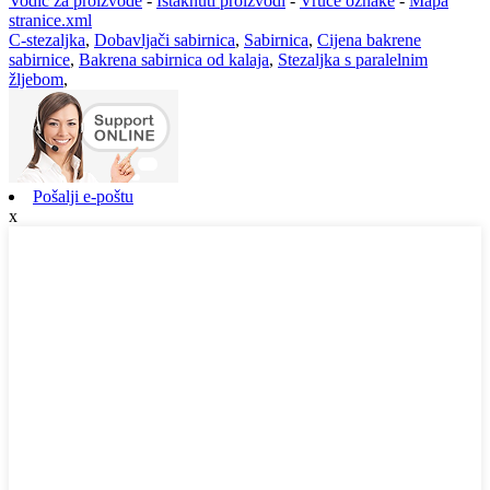
Vodič za proizvode
-
Istaknuti proizvodi
-
Vruće oznake
-
Mapa
stranice.xml
C-stezaljka
,
Dobavljači sabirnica
,
Sabirnica
,
Cijena bakrene
sabirnice
,
Bakrena sabirnica od kalaja
,
Stezaljka s paralelnim
žljebom
,
Pošalji e-poštu
x