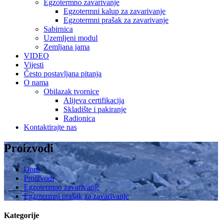
Egzotermno zavarivanje
Egzotermni kalup za zavarivanje
Egzotermni prašak za zavarivanje
Sabirnica
Uzemljeni modul
Zemljana jama
VIDEO
Vijesti
Često postavljana pitanja
O nama
Obilazak tvornice
Alijeva certifikacija
Skladište i pakiranje
Radionica
Kontaktirajte nas
Proizvodi
Dom
Proizvodi
Egzotermno zavarivanje
Egzotermni prašak za zavarivanje
Kategorije