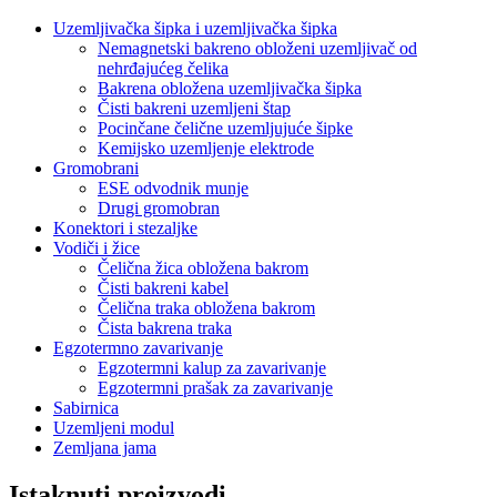
Uzemljivačka šipka i uzemljivačka šipka
Nemagnetski bakreno obloženi uzemljivač od
nehrđajućeg čelika
Bakrena obložena uzemljivačka šipka
Čisti bakreni uzemljeni štap
Pocinčane čelične uzemljujuće šipke
Kemijsko uzemljenje elektrode
Gromobrani
ESE odvodnik munje
Drugi gromobran
Konektori i stezaljke
Vodiči i žice
Čelična žica obložena bakrom
Čisti bakreni kabel
Čelična traka obložena bakrom
Čista bakrena traka
Egzotermno zavarivanje
Egzotermni kalup za zavarivanje
Egzotermni prašak za zavarivanje
Sabirnica
Uzemljeni modul
Zemljana jama
Istaknuti proizvodi