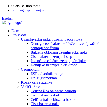
0086-18106895500
norman@zjshibang.com
English
Dom
Proizvodi
Uzemljivačka šipka i uzemljivačka šipka
Nemagnetski bakreno obloženi uzemljivač od
nehrđajućeg čelika
Bakrena obložena uzemljivačka šipka
Čisti bakreni uzemljeni štap
Pocinčane čelične uzemljujuće šipke
Kemijsko uzemljenje elektrode
Gromobrani
ESE odvodnik munje
Drugi gromobran
Konektori i stezaljke
Vodiči i žice
Čelična žica obložena bakrom
Čisti bakreni kabel
Čelična traka obložena bakrom
Čista bakrena traka