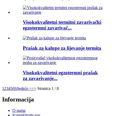
Visokokvalitetni termitni zavarivački
egzotermni zavarivač...
Prašak za kalupe za lijevanje termita
Visokokvalitetni egzotermni prašak
za zavarivanje...
1
2
3
4
5
6
Sljedeće >
>>
Stranica 1 / 8
Informacija
O nama
Kontaktirajte nas