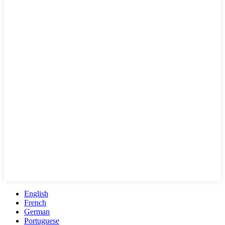
English
French
German
Portuguese