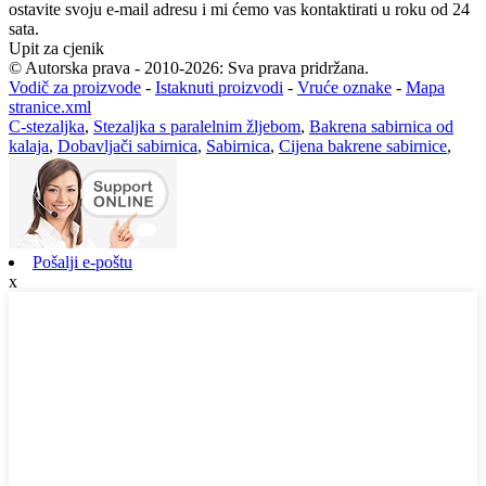
ostavite svoju e-mail adresu i mi ćemo vas kontaktirati u roku od 24
sata.
Upit za cjenik
© Autorska prava - 2010-2026: Sva prava pridržana.
Vodič za proizvode
-
Istaknuti proizvodi
-
Vruće oznake
-
Mapa
stranice.xml
C-stezaljka
,
Stezaljka s paralelnim žljebom
,
Bakrena sabirnica od
kalaja
,
Dobavljači sabirnica
,
Sabirnica
,
Cijena bakrene sabirnice
,
Pošalji e-poštu
x