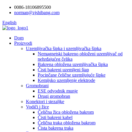
0086-18106895500
norman@zjshibang.com
English
Dom
Proizvodi
Uzemljivačka šipka i uzemljivačka šipka
Nemagnetski bakreno obloženi uzemljivač od
nehrđajućeg čelika
Bakrena obložena uzemljivačka šipka
Čisti bakreni uzemljeni štap
Pocinčane čelične uzemljujuće šipke
Kemijsko uzemljenje elektrode
Gromobrani
ESE odvodnik munje
Drugi gromobran
Konektori i stezaljke
Vodiči i žice
Čelična žica obložena bakrom
Čisti bakreni kabel
Čelična traka obložena bakrom
Čista bakrena traka