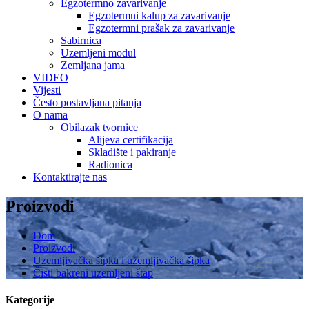
Egzotermno zavarivanje
Egzotermni kalup za zavarivanje
Egzotermni prašak za zavarivanje
Sabirnica
Uzemljeni modul
Zemljana jama
VIDEO
Vijesti
Često postavljana pitanja
O nama
Obilazak tvornice
Alijeva certifikacija
Skladište i pakiranje
Radionica
Kontaktirajte nas
Proizvodi
Dom
Proizvodi
Uzemljivačka šipka i uzemljivačka šipka
Čisti bakreni uzemljeni štap
Kategorije