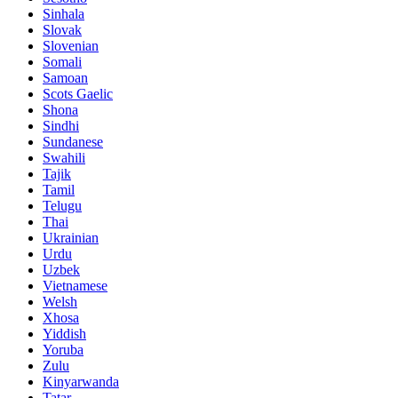
Sinhala
Slovak
Slovenian
Somali
Samoan
Scots Gaelic
Shona
Sindhi
Sundanese
Swahili
Tajik
Tamil
Telugu
Thai
Ukrainian
Urdu
Uzbek
Vietnamese
Welsh
Xhosa
Yiddish
Yoruba
Zulu
Kinyarwanda
Tatar