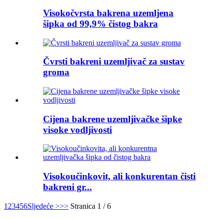
Visokočvrsta bakrena uzemljena
šipka od 99,9% čistog bakra
Čvrsti bakreni uzemljivač za sustav
groma
Cijena bakrene uzemljivačke šipke
visoke vodljivosti
Visokoučinkovit, ali konkurentan čisti
bakreni gr...
1
2
3
4
5
6
Sljedeće >
>>
Stranica 1 / 6