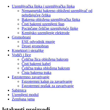
Uzemljivačka šipka i uzemljivačka šipka
Nemagnetski bakreno obloženi uzemljivač od
nehrđajućeg čelika
Bakrena obložena uzemljivačka šipka
Čisti bakreni uzemljeni štap
Pocinčane čelične uzemljujuće šipke
Kemijsko uzemljenje elektrode
Gromobrani
ESE odvodnik munje
Drugi gromobran
Konektori i stezaljke
Vodiči i žice
Čelična žica obložena bakrom
Čisti bakreni kabel
Čelična traka obložena bakrom
Čista bakrena traka
Egzotermno zavarivanje
Egzotermni kalup za zavarivanje
Egzotermni prašak za zavarivanje
Sabirnica
Uzemljeni modul
Zemljana jama
Istaknuti proizvodi