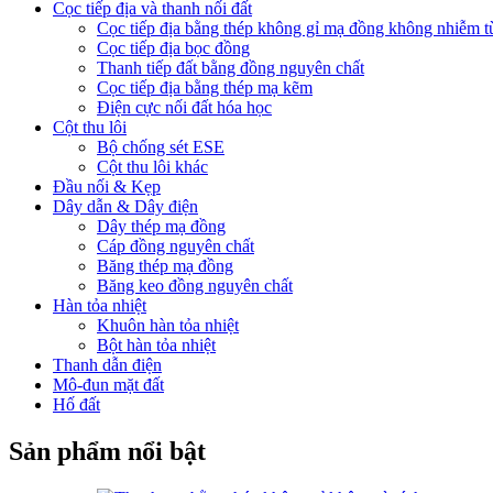
Cọc tiếp địa và thanh nối đất
Cọc tiếp địa bằng thép không gỉ mạ đồng không nhiễm t
Cọc tiếp địa bọc đồng
Thanh tiếp đất bằng đồng nguyên chất
Cọc tiếp địa bằng thép mạ kẽm
Điện cực nối đất hóa học
Cột thu lôi
Bộ chống sét ESE
Cột thu lôi khác
Đầu nối & Kẹp
Dây dẫn & Dây điện
Dây thép mạ đồng
Cáp đồng nguyên chất
Băng thép mạ đồng
Băng keo đồng nguyên chất
Hàn tỏa nhiệt
Khuôn hàn tỏa nhiệt
Bột hàn tỏa nhiệt
Thanh dẫn điện
Mô-đun mặt đất
Hố đất
Sản phẩm nổi bật