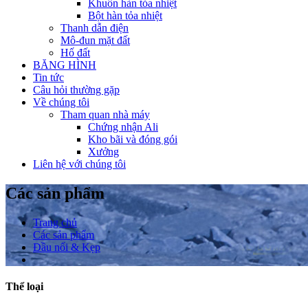
Khuôn hàn tỏa nhiệt
Bột hàn tỏa nhiệt
Thanh dẫn điện
Mô-đun mặt đất
Hố đất
BĂNG HÌNH
Tin tức
Câu hỏi thường gặp
Về chúng tôi
Tham quan nhà máy
Chứng nhận Ali
Kho bãi và đóng gói
Xưởng
Liên hệ với chúng tôi
Các sản phẩm
Trang chủ
Các sản phẩm
Đầu nối & Kẹp
Thể loại