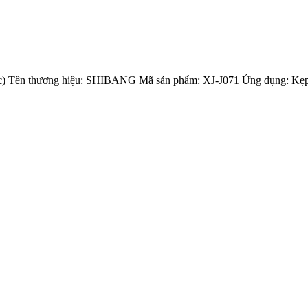
ục) Tên thương hiệu: SHIBANG Mã sản phẩm: XJ-J071 Ứng dụng: Kẹp ốn