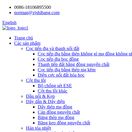
0086-18106895500
norman@zjshibang.com
English
Trang chủ
Các sản phẩm
Cọc tiếp địa và thanh nối đất
Cọc tiếp địa bằng thép không gỉ mạ đồng không n
Cọc tiếp địa bọc đồng
Thanh tiếp đất bằng đồng nguyên chất
Cọc tiếp địa bằng thép mạ kẽm
Điện cực nối đất hóa học
Cột thu lôi
Bộ chống sét ESE
Cột thu lôi khác
Đầu nối & Kẹp
Dây dẫn & Dây điện
Dây thép mạ đồng
Cáp đồng nguyên chất
Băng thép mạ đồng
Băng keo đồng nguyên chất
Hàn tỏa nhiệt