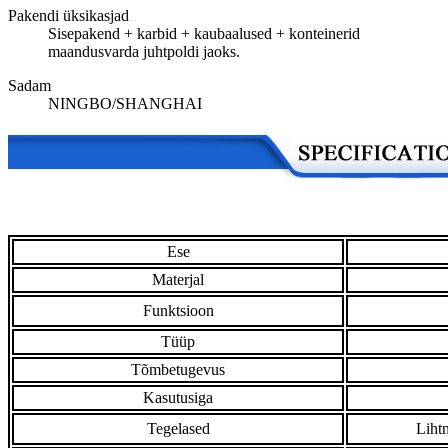
Pakendi üksikasjad
Sisepakend + karbid + kaubaalused + konteinerid
maandusvarda juhtpoldi jaoks.
Sadam
NINGBO/SHANGHAI
Ese
Materjal
Funktsioon
Tüüp
Tõmbetugevus
Kasutusiga
Tegelased
Liht