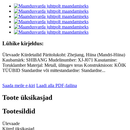
Lühike kirjeldus:
Ülevaade Kiirdetailid Päritolukoht: Zhejiang, Hiina (Mandri-Hiina)
Kaubamärk: SHIBANG Mudelinumber: XJ-J071 Kasutamine:
Toruklamber Materjal: Metall, ülitugev teras Konstruktsioon: KÕIK
TÜÜBID Standardne või mittestandardne: Standardne...
Saada meile e-kiri
Laadi alla PDF-failina
Toote üksikasjad
Tootesildid
Ülevaade
Kiired üksikasjad