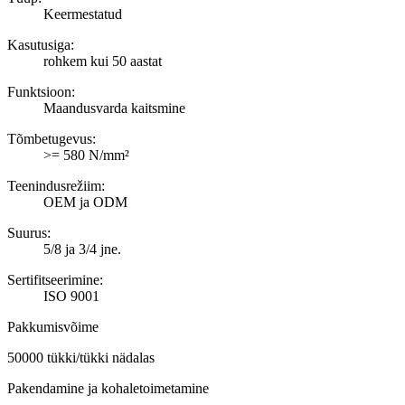
Keermestatud
Kasutusiga:
rohkem kui 50 aastat
Funktsioon:
Maandusvarda kaitsmine
Tõmbetugevus:
>= 580 N/mm²
Teenindusrežiim:
OEM ja ODM
Suurus:
5/8 ja 3/4 jne.
Sertifitseerimine:
ISO 9001
Pakkumisvõime
50000 tükki/tükki nädalas
Pakendamine ja kohaletoimetamine