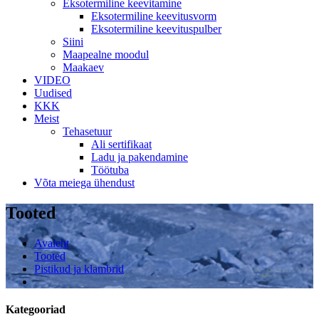
Eksotermiline keevitamine
Eksotermiline keevitusvorm
Eksotermiline keevituspulber
Siini
Maapealne moodul
Maakaev
VIDEO
Uudised
KKK
Meist
Tehasetuur
Ali sertifikaat
Ladu ja pakendamine
Töötuba
Võta meiega ühendust
Tooted
Avaleht
Tooted
Pistikud ja klambrid
Kategooriad