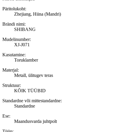
Päritolukoht:
Zhejiang, Hiina (Mandri)
Brändi nimi:
SHIBANG
Mudelinumber:
XJ-J071
Kasutamine:
Toruklamber
Materjal:
Metall, ülitugev teras
Struktuur:
KÕIK TÜÜBID
Standardne või mittestandardne:
Standardne
Ese:
Maandusvarda juhtpolt
Tüüp: