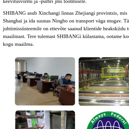
keevitusvormi ja -pulbri jms tootmisele.
SHIBANG asub Xinchangi linnas Zhejiangi provintsis, mis o
Shanghai ja ida suunas Ningbo on transport väga mugav. Tänu
juhtimissüsteemile on ettevõte saanud klientide heakskiidu 
maailmast. Tere tulemast SHIBANGi külastama, ootame koos
kogu maailma.