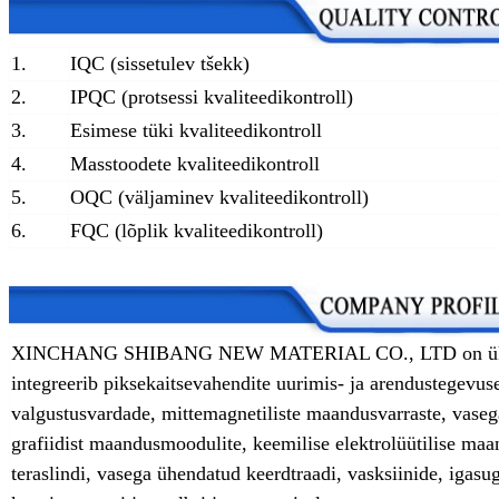
1.
IQC (sissetulev tšekk)
2.
IPQC (protsessi kvaliteedikontroll)
3.
Esimese tüki kvaliteedikontroll
4.
Masstoodete kvaliteedikontroll
5.
OQC (väljaminev kvaliteedikontroll)
6.
FQC (lõplik kvaliteedikontroll)
XINCHANG SHIBANG NEW MATERIAL CO., LTD on üks esm
integreerib piksekaitsevahendite uurimis- ja arendustege
valgustusvardade, mittemagnetiliste maandusvarraste, vaseg
grafiidist maandusmoodulite, keemilise elektrolüütilise ma
teraslindi, vasega ühendatud keerdtraadi, vasksiinide, igas