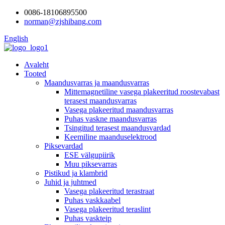
0086-18106895500
norman@zjshibang.com
English
Avaleht
Tooted
Maandusvarras ja maandusvarras
Mittemagnetiline vasega plakeeritud roostevabast
terasest maandusvarras
Vasega plakeeritud maandusvarras
Puhas vaskne maandusvarras
Tsingitud terasest maandusvardad
Keemiline maanduselektrood
Piksevardad
ESE välgupiirik
Muu piksevarras
Pistikud ja klambrid
Juhid ja juhtmed
Vasega plakeeritud terastraat
Puhas vaskkaabel
Vasega plakeeritud teraslint
Puhas vaskteip