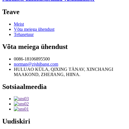
Teave
Meist
Võta meiega ühendust
Tehasetuur
Võta meiega ühendust
0086-18106895500
norman@zjshibang.com
HULUAO KÜLA, QIXING TÄNAV, XINCHANGI
MAAKOND, ZHEJIANG, HIINA.
Sotsiaalmeedia
Uudiskiri