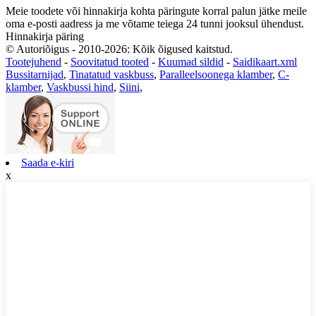
Meie toodete või hinnakirja kohta päringute korral palun jätke meile
oma e-posti aadress ja me võtame teiega 24 tunni jooksul ühendust.
Hinnakirja päring
© Autoriõigus - 2010-2026: Kõik õigused kaitstud.
Tootejuhend
-
Soovitatud tooted
-
Kuumad sildid
-
Saidikaart.xml
Bussitarnijad
,
Tinatatud vaskbuss
,
Paralleelsoonega klamber
,
C-
klamber
,
Vaskbussi hind
,
Siini
,
Saada e-kiri
x