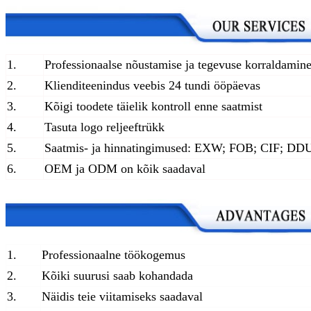
1.
Professionaalse nõustamise ja tegevuse korraldamin
2.
Klienditeenindus veebis 24 tundi ööpäevas
3.
Kõigi toodete täielik kontroll enne saatmist
4.
Tasuta logo reljeeftrükk
5.
Saatmis- ja hinnatingimused: EXW; FOB; CIF; DD
6.
OEM ja ODM on kõik saadaval
1.
Professionaalne töökogemus
2.
Kõiki suurusi saab kohandada
3.
Näidis teie viitamiseks saadaval