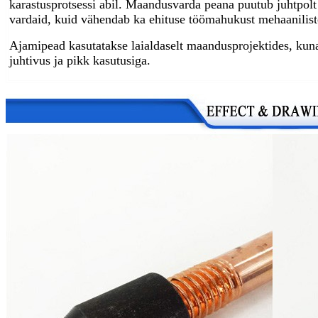
karastusprotsessi abil. Maandusvarda peana puutub juhtpolt 
vardaid, kuid vähendab ka ehituse töömahukust mehaanilist
Ajamipead kasutatakse laialdaselt maandusprojektides, kuna
juhtivus ja pikk kasutusiga.