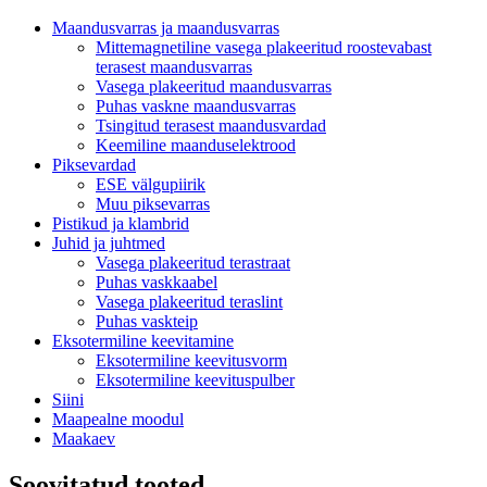
Maandusvarras ja maandusvarras
Mittemagnetiline vasega plakeeritud roostevabast
terasest maandusvarras
Vasega plakeeritud maandusvarras
Puhas vaskne maandusvarras
Tsingitud terasest maandusvardad
Keemiline maanduselektrood
Piksevardad
ESE välgupiirik
Muu piksevarras
Pistikud ja klambrid
Juhid ja juhtmed
Vasega plakeeritud terastraat
Puhas vaskkaabel
Vasega plakeeritud teraslint
Puhas vaskteip
Eksotermiline keevitamine
Eksotermiline keevitusvorm
Eksotermiline keevituspulber
Siini
Maapealne moodul
Maakaev
Soovitatud tooted