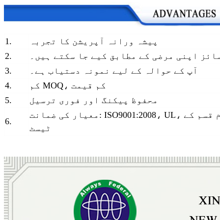
پیشہ ورانہ آپریشن کا تجربہ
1.
ائز اپنی مرضی کے مطابق کیے جا سکتے ہیں۔
2.
آپ کے حوالہ کے لیے نمونہ دستیاب ہے۔
3.
کم MOQ، کم قیمت
4.
محفوظ پیکنگ اور فوری ترسیل
5.
معیار کی ضمانت: ISO9001:2008، UL، تمام قسم کے
6.
ٹیسٹ