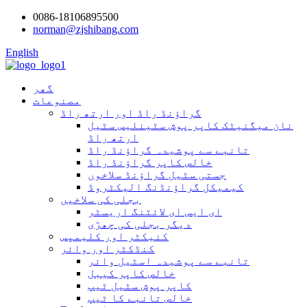
0086-18106895500
norman@zjshibang.com
English
گھر
مصنوعات
گراؤنڈ راڈ اور ارتھ راڈ
نان میگنیٹک کاپر پوش سٹینلیس سٹیل
ارتھ راڈ
تانبے سے پوشیدہ گراؤنڈ راڈ
خالص کاپر گراؤنڈ راڈ
جستی سٹیل گراؤنڈ سلاخوں
کیمیکل گراؤنڈنگ الیکٹروڈ
بجلی کی سلاخیں
ای ایس ای لائٹنگ اریسٹر
دیگر بجلی کی چھڑی
کنیکٹر اور کلیمپس
کنڈکٹر اور وائر
تانبے سے پوشیدہ اسٹیل وائر
خالص کاپر کیبل
کاپر پوش سٹیل ٹیپ
خالص تانبے کا ٹیپ