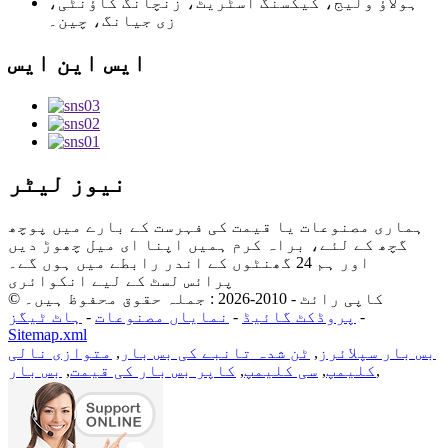
ہولاؤ ولیج، کیکسنگ اسٹریٹ، زنچانگ کاؤنٹی،
زی جیانگ، چین۔
ایس این ایس
نیوز لیٹر
ہماری مصنوعات یا قیمت کی فہرست کے بارے میں پوچھ
گچھ کے لئے، براہ کرم ہمیں اپنا ای میل چھوڑ دیں
اور ہم 24 گھنٹوں کے اندر رابطے میں ہوں گے۔
پرائس لسٹ کے لیے انکوائری
© کاپی رائٹ - 2010-2026 : جملہ حقوق محفوظ ہیں۔
-
پروڈکٹ گائیڈ
-
نمایاں مصنوعات
-
ہاٹ ٹیگز
Sitemap.xml
بس بار سپلائرز
,
ٹن شدہ تانبے کی بس بار
,
متوازی نالی
,
کلیمپ
,
سی کلیمپ
,
کاپر بس بار کی قیمت
,
بس بار