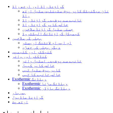
گراؤنڈ راڈ اور ارتھ راڈ
نان میگنیٹک کاپر پوش سٹینلیس سٹیل ارتھ
راڈ
تانبے سے پوشیدہ گراؤنڈ راڈ
خالص کاپر گراؤنڈ راڈ
جستی سٹیل گراؤنڈ سلاخوں
کیمیکل گراؤنڈنگ الیکٹروڈ
بجلی کی سلاخیں
ای ایس ای لائٹنگ اریسٹر
دیگر بجلی کی چھڑی
کنیکٹر اور کلیمپس
کنڈکٹر اور وائر
تانبے سے پوشیدہ اسٹیل وائر
خالص کاپر کیبل
کاپر پوش سٹیل ٹیپ
خالص تانبے کا ٹیپ
Exothermic ویلڈنگ
Exothermic ویلڈنگ سڑنا
Exothermic ویلڈنگ پاؤڈر
بس بار
گراؤنڈ ماڈیول
ارتھ پٹ
نمایاں مصنوعات