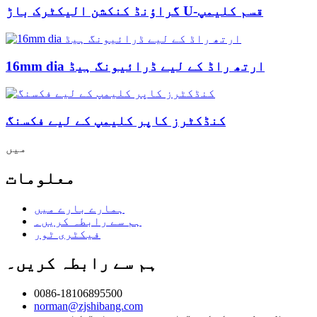
گراؤنڈ کنکشن الیکٹرک باڑ U-قسم کلیمپ
16mm dia ارتھ راڈ کے لیے ڈرائیونگ ہیڈ
کنڈکٹرز کاپر کلیمپ کے لیے فکسنگ
میں
معلومات
ہمارے بارے میں
ہم سے رابطہ کریں۔
فیکٹری ٹور
ہم سے رابطہ کریں۔
0086-18106895500
norman@zjshibang.com