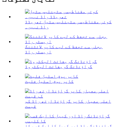
کوئی مقناطیسی سٹینلیس سٹیل تھریڈڈ
راڈ نہیں۔
بجلی سے تحفظ کے لیے کاپر لائٹننگ
اریسٹر راڈ
گراؤنڈنگ گریفائٹ الیکٹروڈ
کاپر پوش اسٹیل فلیٹ
اعلی معیار کاپر گراؤنڈ ارتھ راڈ کم
قیمت
گراؤنڈنگ راڈ اور کیبل کا ایک قسم کا