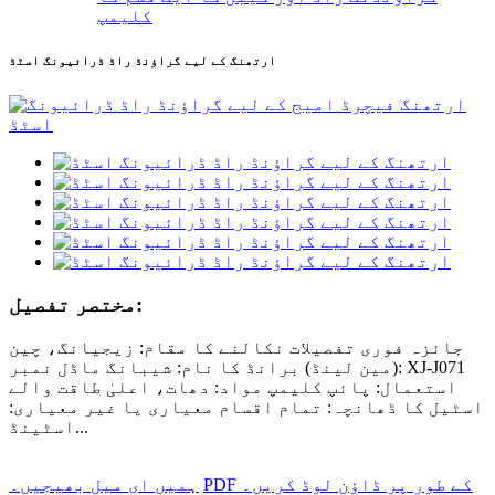
کلیمپ
ارتھنگ کے لیے گراؤنڈ راڈ ڈرائیونگ اسٹڈ
مختصر تفصیل:
جائزہ فوری تفصیلات نکالنے کا مقام: زیجیانگ، چین
(مین لینڈ) برانڈ کا نام: شیبانگ ماڈل نمبر: XJ-J071
استعمال: پائپ کلیمپ مواد: دھات، اعلیٰ طاقت والے
اسٹیل کا ڈھانچہ: تمام اقسام معیاری یا غیر معیاری:
اسٹینڈ...
PDF کے طور پر ڈاؤن لوڈ کریں۔
ہمیں ای میل بھیجیں۔