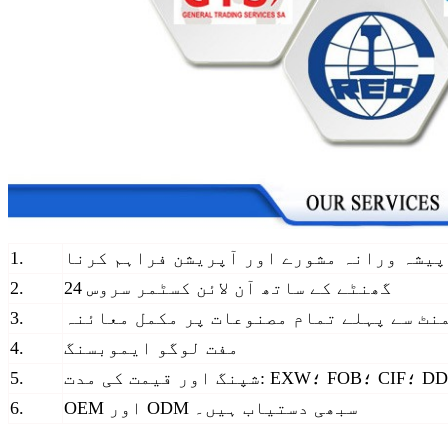
پیشہ ورانہ مشورے اور آپریشن فراہم کرنا
1.
24 گھنٹے کے ساتھ آن لائن کسٹمر سروس
2.
نٹ سے پہلے تمام مصنوعات پر مکمل معائنہ
3.
مفت لوگو ایموبسنگ
4.
ت کی مدت: EXW؛ FOB؛ CIF؛ DDU
5.
OEM اور ODM سبھی دستیاب ہیں۔
6.