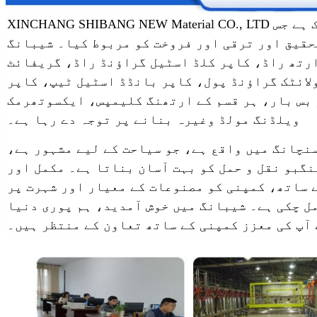
XINCHANG SHIBANG NEW Material CO., LTD فرسٹ کلاس مینوفیکچرز میں سے ایک ہے جس
حقیق اور ترقی اور فروخت کو مربوط کیا۔ شیبانگ
ارتھ راڈ، کاپر کلڈ اسٹیل گراؤنڈ راڈ، گریفائٹ
ائٹک گراؤنڈ پول، کاپر بانڈڈ اسٹیل ٹیپ، کاپر
بس بار، ہر قسم کے ارتھنگ کلیمپس، ایکسوتھرمک
ویلڈنگ مولڈ وغیرہ بنانے پر توجہ دے رہا ہے۔
نچانگ میں واقع ہے، جو سیاحت کے لیے مشہور ہے،
نگبو نقل و حمل کو بہت آسان بناتا ہے۔ مکمل اور
ے ساتھ، کمپنی کو مصنوعات کے معیار اور شہرت پر
ل چکی ہے۔ شیبانگ میں خوش آمدید، ہم پوری دنیا
 آپ کی معزز کمپنی کے ساتھ تعاون کے منتظر ہیں۔