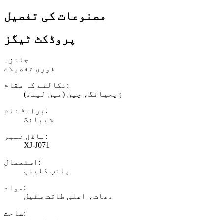
مصنوعات کی تفصیل
پروڈکٹ ٹیگز
جائزہ
فوری تفصیلات
نکالنے کا مقام:
ژیجیانگ، چین (مین لینڈ)
برانڈ نام:
شیبانگ
ماڈل نمبر:
XJ-J071
استعمال:
پائپ کلیمپ
مواد:
دھات، اعلی طاقت سٹیل
ساخت: