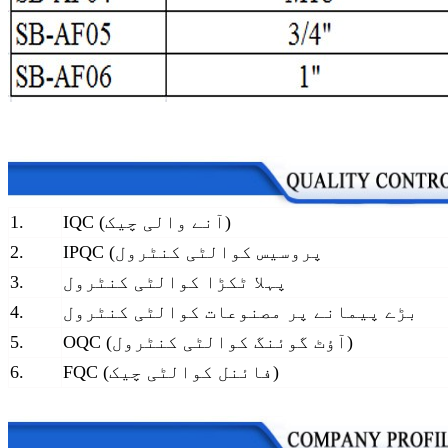
IQC (آنے والی چیک)
1.
IPQC (پروسیس کوالٹی کنٹرول
2.
پہلا ٹکڑا کوالٹی کنٹرول
3.
بڑے پیمانے پر مصنوعات کوالٹی کنٹرول
4.
OQC (آؤٹ گوئنگ کوالٹی کنٹرول)
5.
FQC (فائنل کوالٹی چیک)
6.