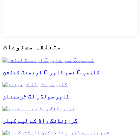
متعلقہ مصنوعات
ارتھنگ کنکشن C قسم کاپر C کلیمپ
کاپر سولڈر لگ ٹرمینلز
گراؤنڈنگ راڈ کے لیے کپلر