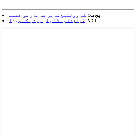
پچھلا:
کم وولٹیج کاپر بس بار کی قیمت
اگلا:
گراؤنڈ راڈ کپلر پیتل کا جوڑا