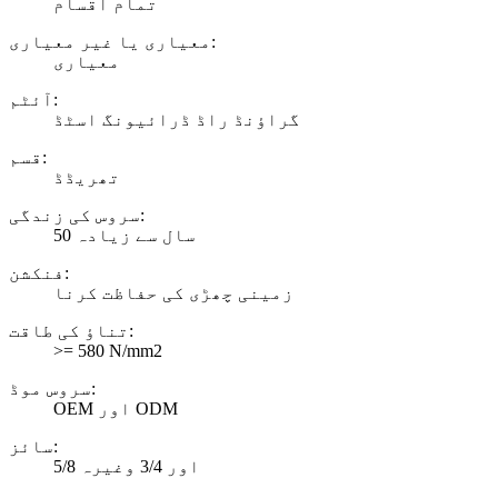
تمام اقسام
معیاری یا غیر معیاری:
معیاری
آئٹم:
گراؤنڈ راڈ ڈرائیونگ اسٹڈ
قسم:
تھریڈڈ
سروس کی زندگی:
50 سال سے زیادہ
فنکشن:
زمینی چھڑی کی حفاظت کرنا
تناؤ کی طاقت:
>= 580 N/mm2
سروس موڈ:
OEM اور ODM
سائز:
5/8 اور 3/4 وغیرہ