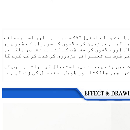
گراؤنڈ راڈ ڈرائیونگ اسٹڈ اعلی طاقت والے اسٹیل #45 سے بنا ہے اور اسے بجھانے
ا گیا ہے۔ زمین کی سلاخوں کے سربراہ کے طور پر،
ل اور سلاخوں کی حفاظت کے لئے بے نقاب، بلکہ یہ
 میں بڑے پیمانے پر استعمال کیا جاتا ہے جس کی
، اچھی چالکتا اور طویل استعمال کی زندگی ہے۔