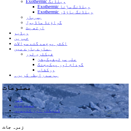
Exothermic ویلڈنگ
Exothermic ویلڈنگ سڑنا
Exothermic ویلڈنگ پاؤڈر
بس بار
گراؤنڈ ماڈیول
ارتھ پٹ
ویڈیو
خبریں
اکثر پوچھے گئے سوالات
ہمارے بارے میں
فیکٹری ٹور
علی سرٹیفیکیشن
گودام اور پیکیجنگ
ورکشاپ
ہم سے رابطہ کریں۔
مصنوعات
گھر
مصنوعات
کنیکٹر اور کلیمپس
زمرہ جات