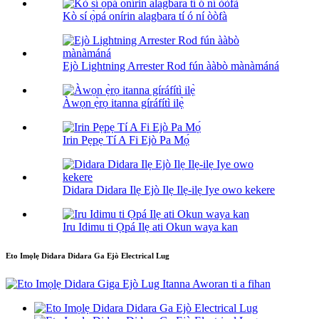
Kò sí ọ̀pá onírin alagbara tí ó ní òòfà
Ejò Lightning Arrester Rod fún ààbò mànàmáná
Àwọn ẹ̀rọ itanna gíráfítì ilẹ̀
Irin Pẹpẹ Tí A Fi Ejò Pa Mọ́
Didara Didara Ilẹ Ejò Ilẹ Ilẹ-ilẹ Iye owo kekere
Iru Idimu ti Ọpá Ilẹ ati Okun waya kan
Eto Imọlẹ Didara Didara Ga Ejò Electrical Lug