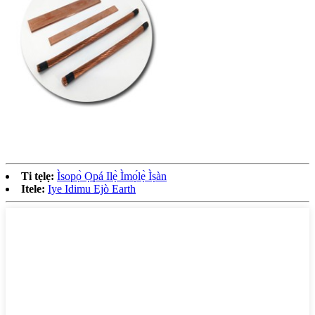
Ti tẹlẹ:
Ìsopọ̀ Ọpá Ilẹ̀ Ìmọ́lẹ̀ Ìṣàn
Itele:
Iye Idimu Ejò Earth