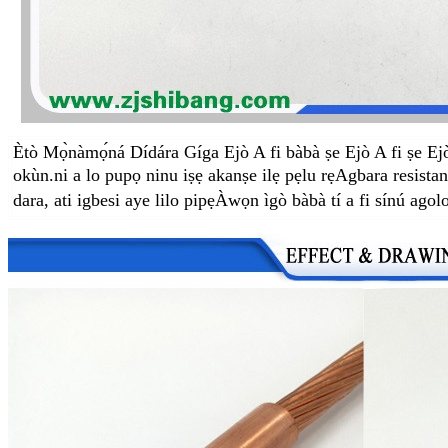
Ètò Mọ̀nàmọ́ná Dídára Gíga Ejò A fi bàbà ṣe Ejò A fi ṣe Ejò
okùn.
ni a lo pupọ ninu iṣẹ akanṣe ilẹ pẹlu rẹ
Agbara resistan
dara, ati igbesi aye lilo pipẹ
Àwọn ìgò bàbà tí a fi sínú agolo 