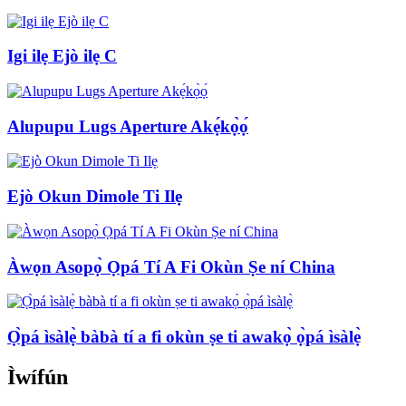
Igi ilẹ Ejò ilẹ C
Alupupu Lugs Aperture Akẹ́kọ̀ọ́
Ejò Okun Dimole Ti Ilẹ
Àwọn Asopọ̀ Ọpá Tí A Fi Okùn Ṣe ní China
Ọ̀pá ìsàlẹ̀ bàbà tí a fi okùn ṣe ti awakọ̀ ọ̀pá ìsàlẹ̀
Ìwífún