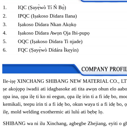
1.
IQC (Ṣayẹ̀wò Tí Ń Bọ̀)
2.
IPQC (Iṣakoso Didara Ilana)
3.
Iṣakoso Didara Nkan Akọkọ
4.
Iṣakoso Didara Awọn Ọja Ibi-pupọ
5.
OQC (Iṣakoso Didara Ti njade)
6.
FQC (Ṣayẹ̀wò Dídára Ìkẹyìn)
Ile-iṣẹ XINCHANG SHIBANG NEW MATERIAL CO., LTD jẹ 
ṣe akojọpọ iwadii ati idagbasoke ati tita awọn ohun elo aa
ọpa ina, ọpa ilẹ ti ko ni eegun, ọpa ilẹ irin ti a fi idẹ bo, mod
kemikali, teepu irin ti a fi idẹ bo, okun waya ti a fi idẹ bo
ilẹ, mold welding exothermic ati lulú ati bẹbẹ lọ.
SHIBANG wa ni ilu Xinchang, agbegbe Zhejiang, eyiti o gbaj