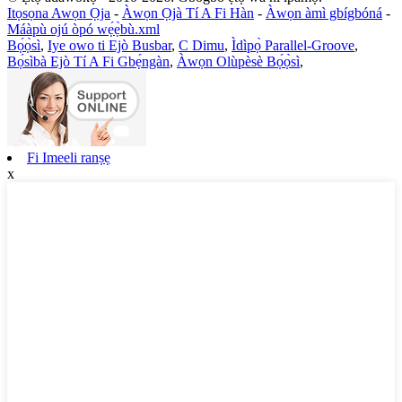
Itọsọna Awọn Ọja
-
Àwọn Ọjà Tí A Fi Hàn
-
Àwọn àmì gbígbóná
-
Máàpù ojú òpó wẹ́ẹ̀bù.xml
Bọ́ọ̀sì
,
Iye owo ti Ejò Busbar
,
C Dimu
,
Ìdìpọ̀ Parallel-Groove
,
Bọ́sìbà Ejò Tí A Fi Gbẹ́ngàn
,
Àwọn Olùpèsè Bọ́ọ̀sì
,
Fi Imeeli ranṣẹ
x