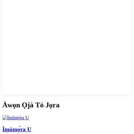
Àwọn Ọjà Tó Jọra
Ìmúmọ́ra U