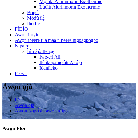
Mọ́líìkì Alurinmorin Exothermic
Lúùlù Alurinmorin Exothermic
Bọ́ọ̀sì
Módù ilẹ̀
Ihò Ilẹ̀
FÍDÍÒ
Awọn iroyin
Awọn ibeere ti a maa n beere nigbagbogbo
Nipa re
Ìrìn-àjò Ilé-iṣẹ́
Iwe-ẹri Ali
Ilé ìkópamọ́ àti Àkójọ
Idanileko
Pe wa
Àwọn ọjà
Ilé
Àwọn ọjà
Àwọn ìsopọ̀ àti àwọn ìdìpọ̀
Àwọn Ẹ̀ka