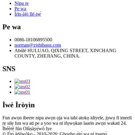
Nipa re
Pe wa
Ìrìn-àjò Ilé-iṣẹ́
Pe wa
0086-18106895500
norman@zjshibang.com
Abúlé HULUAO, QIXING STREET, XINCHANG
COUNTY, ZHEJIANG, CHINA.
SNS
Ìwé Ìròyìn
Fun awọn ibeere nipa awọn ọja wa tabi atokọ idiyele, jọwọ fi imeeli
rẹ silẹ fun wa ati pe a yoo wa ni ifọwọkan laarin awọn wakati 24.
Ìbéèrè fún Olùṣàyẹ̀wò Iye
© Ẹ̀tọ́ àdáwòkọ - 2010-2026: Gbogbo ẹ̀tọ́ wa ni ipamọ́.