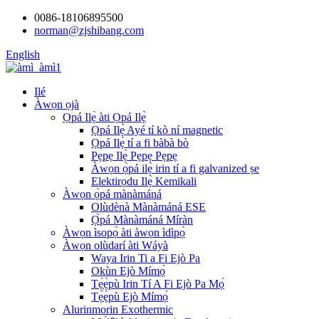
0086-18106895500
norman@zjshibang.com
English
Ilé
Àwọn ọjà
Ọpá Ilẹ̀ àti Ọpá Ilẹ̀
Ọpá Ilẹ̀ Ayé tí kò ní magnetic
Ọpá Ilẹ̀ tí a fi bàbà bò
Pẹpẹ Ilẹ̀ Pẹpẹ Pẹpẹ
Àwọn ọ̀pá ilẹ̀ irin tí a fi galvanized ṣe
Elektirọdu Ilẹ̀ Kemikali
Àwọn ọ̀pá mànàmáná
Olùdènà Mànàmáná ESE
Ọ̀pá Mànàmáná Míràn
Àwọn ìsopọ̀ àti àwọn ìdìpọ̀
Àwọn olùdarí àti Wáyà
Waya Irin Ti a Fi Ejò Pa
Okùn Ejò Mímọ́
Tẹ́ẹ̀pù Irin Tí A Fi Ejò Pa Mọ́
Tẹ́ẹ̀pù Ejò Mímọ́
Alurinmorin Exothermic