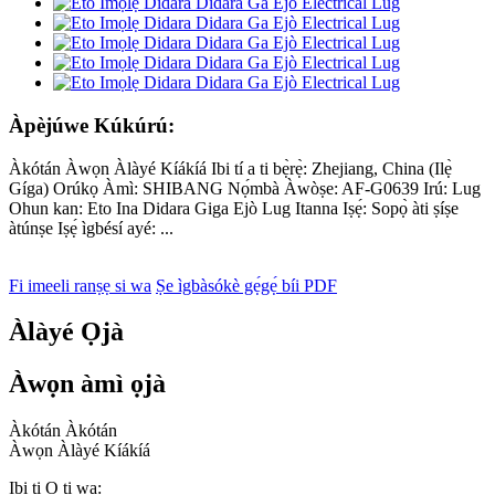
Àpèjúwe Kúkúrú:
Àkótán Àwọn Àlàyé Kíákíá Ibi tí a ti bẹ̀rẹ̀: Zhejiang, China (Ilẹ̀
Gíga) Orúkọ Àmì: SHIBANG Nọ́mbà Àwòṣe: AF-G0639 Irú: Lug
Ohun kan: Eto Ina Didara Giga Ejò Lug Itanna Iṣẹ́: Sopọ̀ àti ṣíṣe
àtúnṣe Iṣẹ́ ìgbésí ayé: ...
Fi imeeli ranṣẹ si wa
Ṣe ìgbàsókè gẹ́gẹ́ bíi PDF
Àlàyé Ọjà
Àwọn àmì ọjà
Àkótán Àkótán
Àwọn Àlàyé Kíákíá
Ibi ti O ti wa: