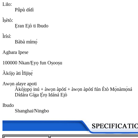
Lilo:
Píìpù dídì
Ìṣètò:
Ẹran Ejò ti Ibudo
Ìrísí:
Bàbà mímọ́
Agbara Ipese
100000 Nkan/Ẹyọ fun Oṣooṣu
Àkójọ àti Ìfijiṣẹ́
Awọn alaye apoti
Àkójọpọ̀ inú + àwọn àpótí + àwọn àpótí fún Ètò Mọ̀nàmọ́ná
Dídára Gíga Ẹ̀rọ Idáná Ejò
Ibudo
Shanghai/Ningbo