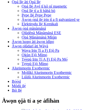
Ọpá Ilẹ̀ àti Ọpá Ilẹ̀
Ọpá Ilẹ̀ Ayé tí kò ní magnetic
Ọpá Ilẹ̀ tí a fi bàbà bò
Pẹpẹ Ilẹ̀ Pẹpẹ Pẹpẹ
Àwọn ọ̀pá ilẹ̀ irin tí a fi galvanized ṣe
Elektirọdu Ilẹ̀ Kemikali
Àwọn ọ̀pá mànàmáná
Olùdènà Mànàmáná ESE
Ọ̀pá Mànàmáná Míràn
Àwọn ìsopọ̀ àti àwọn ìdìpọ̀
Àwọn olùdarí àti Wáyà
Waya Irin Ti a Fi Ejò Pa
Okùn Ejò Mímọ́
Tẹ́ẹ̀pù Irin Tí A Fi Ejò Pa Mọ́
Tẹ́ẹ̀pù Ejò Mímọ́
Alurinmorin Exothermic
Mọ́líìkì Alurinmorin Exothermic
Lúùlù Alurinmorin Exothermic
Bọ́ọ̀sì
Módù ilẹ̀
Ihò Ilẹ̀
Àwọn ọjà tí a ṣe àfihàn