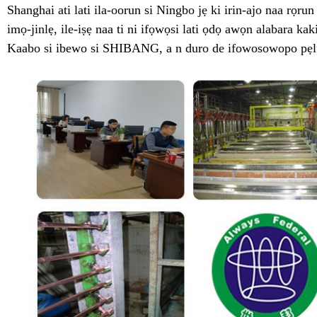
Shanghai ati lati ila-oorun si Ningbo jẹ ki irin-ajo naa rọrun 
imọ-jinlẹ, ile-iṣẹ naa ti ni ifọwọsi lati ọdọ awọn alabara kaki
Kaabo si ibewo si SHIBANG, a n duro de ifowosowopo pẹlu i