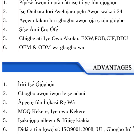
1.
Pípèsè àwọn ìmọ̀ràn àti iṣẹ́ tó yẹ fún ọ̀jọ̀gbọ́n
2.
Iṣẹ Onibara lori Ayelujara pẹlu Awọn wakati 24
3.
Ayẹwo kikun lori gbogbo awọn ọja ṣaaju gbigbe
4.
Ṣíṣe Àmì Ẹ̀rọ Ọ̀fẹ́
5.
Gbigbe ati Iye Owo Akoko: EXW;FOB;CIF;DDU
6.
OEM & ODM wa gbogbo wa
1.
Ìrírí Iṣẹ́ Ọ̀jọ̀gbọ́n
2.
Gbogbo awọn iwọn le ṣe adani
3.
Àpẹẹrẹ fún Ìtọ́kasí Rẹ Wà
4.
MOQ Kekere, Iye owo Kekere
5.
Iṣakojọpọ ailewu & Ifijiṣẹ kiakia
6.
Dídára tí a fọwọ́ sí: ISO9001:2008, UL, Gbogbo Irú