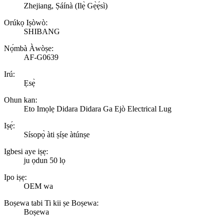
Zhejiang, Ṣáínà (Ilẹ̀ Gẹ̀ẹ́sì)
Orúkọ Iṣòwò:
SHIBANG
Nọ́mbà Àwòṣe:
AF-G0639
Irú:
Ẹsẹ̀
Ohun kan:
Eto Imọlẹ Didara Didara Ga Ejò Electrical Lug
Iṣẹ́:
Sísopọ̀ àti ṣíṣe àtúnṣe
Igbesi aye iṣẹ:
ju ọdun 50 lọ
Ipo iṣẹ:
OEM wa
Boṣewa tabi Ti kii ṣe Boṣewa:
Boṣewa