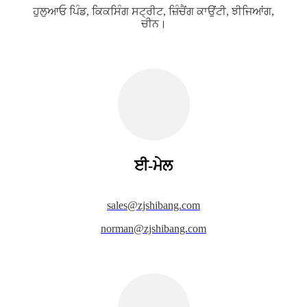
ਹੁਲੁਆਓ ਪਿੰਡ, ਕਿਕਸਿੰਗ ਸਟ੍ਰੀਟ, ਜ਼ਿੰਚੈਂਗ ਕਾਉਂਟੀ, ਝੀਜਿਆਂਗ,
ਚੀਨ।
ਈ-ਮੇਲ
s
ales@zjshibang.com
norman@zjshibang.com