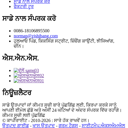
ਸਾਡੇ ਨਾਲ ਸੰਪਰਕ ਕਰੋ
ਫੈਕਟਰੀ ਟੂਰ
ਸਾਡੇ ਨਾਲ ਸੰਪਰਕ ਕਰੋ
0086-18106895500
norman@zjshibang.com
ਹੁਲੁਆਓ ਪਿੰਡ, ਕਿਕਸਿੰਗ ਸਟ੍ਰੀਟ, ਜ਼ਿੰਚੈਂਗ ਕਾਉਂਟੀ, ਝੀਜਿਆਂਗ,
ਚੀਨ।
ਐਸ.ਐਨ.ਐਸ.
ਨਿਊਜ਼ਲੈਟਰ
ਸਾਡੇ ਉਤਪਾਦਾਂ ਜਾਂ ਕੀਮਤ ਸੂਚੀ ਬਾਰੇ ਪੁੱਛਗਿੱਛ ਲਈ, ਕਿਰਪਾ ਕਰਕੇ ਸਾਨੂੰ
ਆਪਣੀ ਈਮੇਲ ਛੱਡੋ ਅਤੇ ਅਸੀਂ 24 ਘੰਟਿਆਂ ਦੇ ਅੰਦਰ ਸੰਪਰਕ ਵਿੱਚ ਰਹਾਂਗੇ।
ਕੀਮਤ ਸੂਚੀ ਲਈ ਪੁੱਛਗਿੱਛ
© ਕਾਪੀਰਾਈਟ - 2010-2026 : ਸਾਰੇ ਹੱਕ ਰਾਖਵੇਂ ਹਨ।
ਉਤਪਾਦ ਗਾਈਡ
-
ਖਾਸ ਉਤਪਾਦ
-
ਗਰਮ ਟੈਗਸ
-
ਸਾਈਟਮੈਪ.ਐਕਸਐਮਐਲ