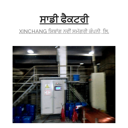
ਸਾਡੀ ਫੈਕਟਰੀ
XINCHANG ਸ਼ਿਬਾਂਗ ਨਵੀਂ ਸਮੱਗਰੀ ਕੰਪਨੀ, ਲਿ.