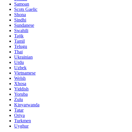
Samoan
Scots Gaelic
Shona
Sindhi
Sundanese
Swahili
Tajik
Tamil
Telugu
Thai
Ukrainian
Urdu
Uzbek
Vietnamese
Welsh
Xhosa
Yiddish
Yoruba
Zulu
Kinyarwanda
Tatar
Oriya
Turkmen
Uyghur