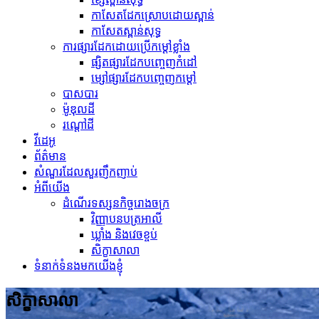
កាសែតដែកស្រោបដោយស្ពាន់
កាសែតស្ពាន់សុទ្ធ
ការផ្សារដែកដោយប្រើកម្ដៅខ្លាំង
ផ្សិតផ្សារដែកបញ្ចេញកំដៅ
ម្សៅផ្សារដែកបញ្ចេញកម្ដៅ
បាសបារ
ម៉ូឌុលដី
រណ្តៅដី
វីដេអូ
ព័ត៌មាន
សំណួរដែលសួរញឹកញាប់
អំពីយើង
ដំណើរទស្សនកិច្ចរោងចក្រ
វិញ្ញាបនបត្រអាលី
ឃ្លាំង និងវេចខ្ចប់
សិក្ខាសាលា
ទំនាក់ទំនងមកយើងខ្ញុំ
សិក្ខាសាលា