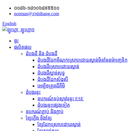
០០៨៦-១៨១០៦៨៩៥៥០០
norman@zjshibang.com
English
ផ្ទះ
ផលិតផល
ដំបងដី និង ដំបងដី
ដំបងដីដែកអ៊ីណុកស្រោបដោយស្ពាន់មិនមែនម៉ាញេទិក
ដំបងដីស្រោបដោយស្ពាន់
ដំបងដីស្ពាន់សុទ្ធ
ដំបងដីដែកស័ង្កសី
អេឡិចត្រូត​ដី​គីមី
ដំបងរន្ទះ
ឧបករណ៍​ទប់ស្កាត់​រន្ទះ ESE
ដំបងរន្ទះផ្សេងទៀត
ឧបករណ៍ភ្ជាប់ និង​ក្ដាប់
ខ្សែភ្លើង និងខ្សែ
ខ្សែដែកស្រោបដោយស្ពាន់
ខ្សែស្ពាន់សុទ្ធ