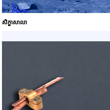
ផ្ទះ
សិក្ខាសាលា
សិក្ខាសាលា