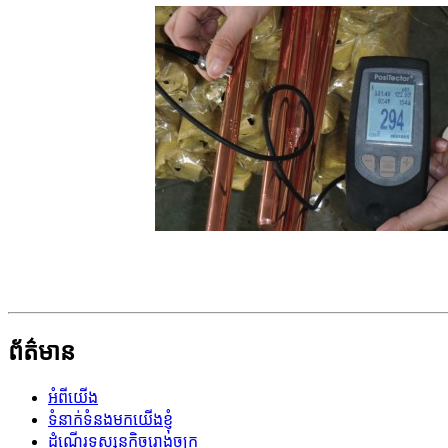
ព័ត៌មាន
អំពីយើង
ទំនាក់ទំនងមកយើងខ្ញុំ
ដំណើរទស្សនកិច្ចរោងចក្រ