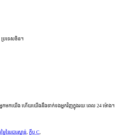
 ប្រទេសចិន។
់អ្នកមកយើង ហើយយើងនឹងទាក់ទងអ្នកវិញក្នុងរយៈពេល 24 ម៉ោង។
ម្លៃនៃរបារស្ពាន់
,
ក្លីប C
,