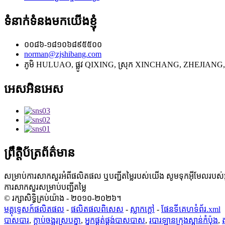
ទំនាក់ទំនងមកយើងខ្ញុំ
០០៨៦-១៨១០៦៨៩៥៥០០
norman@zjshibang.com
ភូមិ HULUAO, ផ្លូវ QIXING, ស្រុក XINCHANG, ZHEJIANG,
អេសអិនអេស
ព្រឹត្តិប័ត្រព័ត៌មាន
សម្រាប់ការសាកសួរអំពីផលិតផល ឬបញ្ជីតម្លៃរបស់យើង សូមទុកអ៊ីមែលរបស
ការសាកសួរសម្រាប់បញ្ជីតម្លៃ
© រក្សាសិទ្ធិគ្រប់យ៉ាង - ២០១០-២០២៦។
មគ្គុទ្ទេសក៍ផលិតផល
-
ផលិតផលពិសេស
-
ស្លាក​ក្តៅ
-
ផែនទីគេហទំព័រ.xml
បាសបារ
,
ក្ដាប់ចង្អូរស្របគ្នា
,
អ្នកផ្គត់ផ្គង់បាសបាស
,
របារឡានក្រុងស្ពាន់កំប៉ុង
,
ត