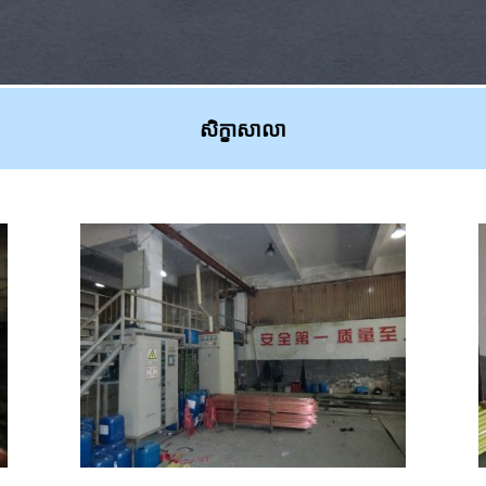
សិក្ខាសាលា