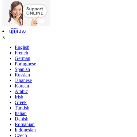
ផ្ញើអ៊ីមែល
x
English
French
German
Portuguese
Spanish
Russian
Japanese
Korean
Arabic
Irish
Greek
Turkish
Italian
Danish
Romanian
Indonesian
Czech