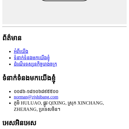
ព័ត៌មាន
អំពីយើង
ទំនាក់ទំនងមកយើងខ្ញុំ
ដំណើរទស្សនកិច្ចរោងចក្រ
ទំនាក់ទំនងមកយើងខ្ញុំ
០០៨៦-១៨១០៦៨៩៥៥០០
norman@zjshibang.com
ភូមិ HULUAO, ផ្លូវ QIXING, ស្រុក XINCHANG,
ZHEJIANG, ប្រទេសចិន។
អេសអិនអេស