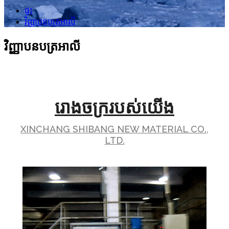
ផ្ទះ
វិញ្ញាបនបត្រអាលី
វិញ្ញាបនបត្រអាលី
រោងចក្ររបស់យើង
XINCHANG SHIBANG NEW MATERIAL CO.,
LTD.