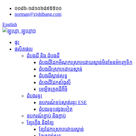
០០៨៦-១៨១០៦៨៩៥៥០០
norman@zjshibang.com
English
ផ្ទះ
ផលិតផល
ដំបងដី និង ដំបងដី
ដំបងដីដែកអ៊ីណុកស្រោបដោយស្ពាន់មិនមែនម៉ាញេទិក
ដំបងដីស្រោបដោយស្ពាន់
ដំបងដីស្ពាន់សុទ្ធ
ដំបងដីដែកស័ង្កសី
អេឡិចត្រូត​ដី​គីមី
ដំបងរន្ទះ
ឧបករណ៍​ទប់ស្កាត់​រន្ទះ ESE
ដំបងរន្ទះផ្សេងទៀត
ឧបករណ៍ភ្ជាប់ និង​ក្ដាប់
ខ្សែភ្លើង និងខ្សែ
ខ្សែដែកស្រោបដោយស្ពាន់
ខ្សែស្ពាន់សុទ្ធ