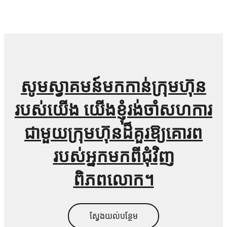
សូមស្វាគមន៍មកកាន់ក្រុមហ៊ុន
របស់យើង យើងខ្ញុំរង់ចាំសហការ
ជាមួយក្រុមហ៊ុនដ៏គួរឱ្យគោរព
របស់អ្នកមកពីជុំវិញ
ពិភពលោក។
ស្វែងយល់បន្ថែម