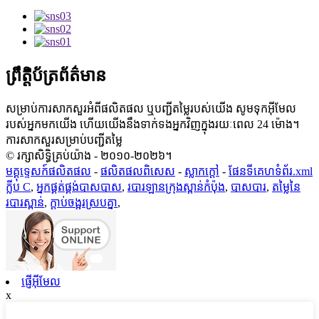
ព្រឹត្តិប័ត្រព័ត៌មាន
សម្រាប់ការសាកសួរអំពីផលិតផល ឬបញ្ជីតម្លៃរបស់យើង សូមទុកអ៊ីមែល
របស់អ្នកមកយើង ហើយយើងនឹងទាក់ទងអ្នកវិញក្នុងរយៈពេល 24 ម៉ោង។
ការសាកសួរសម្រាប់បញ្ជីតម្លៃ
© រក្សាសិទ្ធិគ្រប់យ៉ាង - ២០១០-២០២៦។
មគ្គុទ្ទេសក៍ផលិតផល
-
ផលិតផលពិសេស
-
ស្លាក​ក្តៅ
-
ផែនទីគេហទំព័រ.xml
ក្លីប C
,
អ្នកផ្គត់ផ្គង់បាសបាស
,
របារឡានក្រុងស្ពាន់កំប៉ុង
,
បាសបារ
,
តម្លៃនៃ
របារស្ពាន់
,
ក្ដាប់ចង្អូរស្របគ្នា
,
ផ្ញើអ៊ីមែល
x