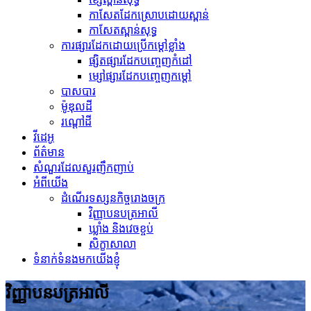
កាសែតដែកស្រោបដោយស្ពាន់
កាសែតស្ពាន់សុទ្ធ
ការផ្សារដែកដោយប្រើកម្ដៅខ្លាំង
ផ្សិតផ្សារដែកបញ្ចេញកំដៅ
ម្សៅផ្សារដែកបញ្ចេញកម្ដៅ
បាសបារ
ម៉ូឌុលដី
រណ្តៅដី
វីដេអូ
ព័ត៌មាន
សំណួរដែលសួរញឹកញាប់
អំពីយើង
ដំណើរទស្សនកិច្ចរោងចក្រ
វិញ្ញាបនបត្រអាលី
ឃ្លាំង និងវេចខ្ចប់
សិក្ខាសាលា
ទំនាក់ទំនងមកយើងខ្ញុំ
វិញ្ញាបនបត្រអាលី