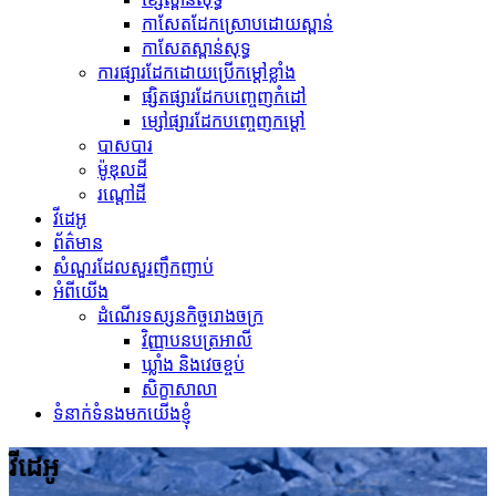
កាសែតដែកស្រោបដោយស្ពាន់
កាសែតស្ពាន់សុទ្ធ
ការផ្សារដែកដោយប្រើកម្ដៅខ្លាំង
ផ្សិតផ្សារដែកបញ្ចេញកំដៅ
ម្សៅផ្សារដែកបញ្ចេញកម្ដៅ
បាសបារ
ម៉ូឌុលដី
រណ្តៅដី
វីដេអូ
ព័ត៌មាន
សំណួរដែលសួរញឹកញាប់
អំពីយើង
ដំណើរទស្សនកិច្ចរោងចក្រ
វិញ្ញាបនបត្រអាលី
ឃ្លាំង និងវេចខ្ចប់
សិក្ខាសាលា
ទំនាក់ទំនងមកយើងខ្ញុំ
វីដេអូ