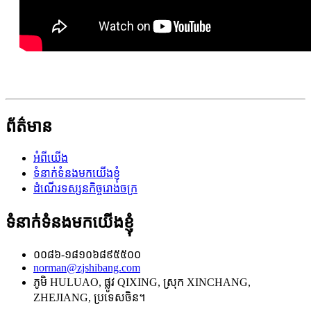
ព័ត៌មាន
អំពីយើង
ទំនាក់ទំនងមកយើងខ្ញុំ
ដំណើរទស្សនកិច្ចរោងចក្រ
ទំនាក់ទំនងមកយើងខ្ញុំ
០០៨៦-១៨១០៦៨៩៥៥០០
norman@zjshibang.com
ភូមិ HULUAO, ផ្លូវ QIXING, ស្រុក XINCHANG,
ZHEJIANG, ប្រទេសចិន។