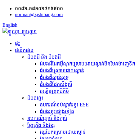
០០៨៦-១៨១០៦៨៩៥៥០០
norman@zjshibang.com
English
ផ្ទះ
ផលិតផល
ដំបងដី និង ដំបងដី
ដំបងដីដែកអ៊ីណុកស្រោបដោយស្ពាន់មិនមែនម៉ាញេទិក
ដំបងដីស្រោបដោយស្ពាន់
ដំបងដីស្ពាន់សុទ្ធ
ដំបងដីដែកស័ង្កសី
អេឡិចត្រូត​ដី​គីមី
ដំបងរន្ទះ
ឧបករណ៍​ទប់ស្កាត់​រន្ទះ ESE
ដំបងរន្ទះផ្សេងទៀត
ឧបករណ៍ភ្ជាប់ និង​ក្ដាប់
ខ្សែភ្លើង និងខ្សែ
ខ្សែដែកស្រោបដោយស្ពាន់
ខ្សែស្ពាន់សុទ្ធ