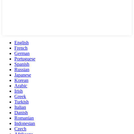
English
French
German
Portuguese
Spanish
Russian
Japanese
Korean
Arabic
Irish
Greek
Turkish
Italian
Danish
Romanian
Indonesian
Czech