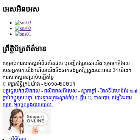
អេសអិនអេស
ព្រឹត្តិប័ត្រព័ត៌មាន
សម្រាប់ការសាកសួរអំពីផលិតផល ឬបញ្ជីតម្លៃរបស់យើង សូមទុកអ៊ីមែល
របស់អ្នកមកយើង ហើយយើងនឹងទាក់ទងអ្នកវិញក្នុងរយៈពេល 24 ម៉ោង។
ការសាកសួរសម្រាប់បញ្ជីតម្លៃ
© រក្សាសិទ្ធិគ្រប់យ៉ាង - ២០១០-២០២៦។
មគ្គុទ្ទេសក៍ផលិតផល
-
ផលិតផលពិសេស
-
ស្លាក​ក្តៅ
-
ផែនទីគេហទំព័រ.xml
ក្ដាប់ចង្អូរស្របគ្នា
,
របារឡានក្រុងស្ពាន់កំប៉ុង
,
ក្លីប C
,
បាសបារ
,
តម្លៃនៃរបារ
ស្ពាន់
,
អ្នកផ្គត់ផ្គង់បាសបាស
,
ផ្ញើអ៊ីមែល