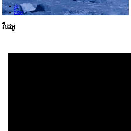
ផ្ទះ
វីដេអូ
វីដេអូ