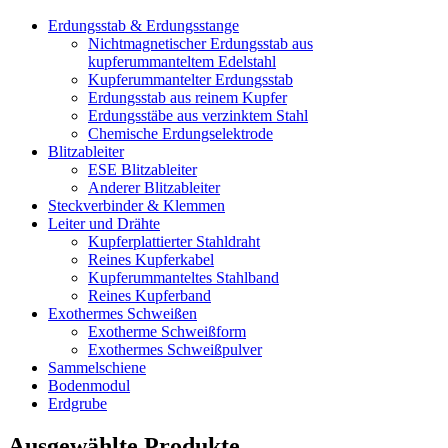
Erdungsstab & Erdungsstange
Nichtmagnetischer Erdungsstab aus
kupferummanteltem Edelstahl
Kupferummantelter Erdungsstab
Erdungsstab aus reinem Kupfer
Erdungsstäbe aus verzinktem Stahl
Chemische Erdungselektrode
Blitzableiter
ESE Blitzableiter
Anderer Blitzableiter
Steckverbinder & Klemmen
Leiter und Drähte
Kupferplattierter Stahldraht
Reines Kupferkabel
Kupferummanteltes Stahlband
Reines Kupferband
Exothermes Schweißen
Exotherme Schweißform
Exothermes Schweißpulver
Sammelschiene
Bodenmodul
Erdgrube
Ausgewählte Produkte