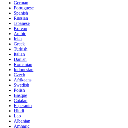
German
Portuguese
Spanish
Russian
Japanese
Korean
Arabic
Irish
Greek
Turkish
Italian
Danish
Romanian
Indonesian
Czech
Afrikaans
Swedish
Polish
Basque
Catalan
Esperanto
Hindi
Lao
Albanian
Amharic