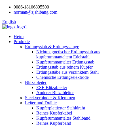
0086-18106895500
norman@zjshibang.com
English
Heim
Produkte
Erdungsstab & Erdungsstange
Nichtmagnetischer Erdungsstab aus
kupferummanteltem Edelstahl
Kupferummantelter Erdungsstab
Erdungsstab aus reinem Kupfer
Erdungsstäbe aus verzinktem Stahl
Chemische Erdungselektrode
Blitzableiter
ESE Blitzableiter
Anderer Blitzableiter
Steckverbinder & Klemmen
Leiter und Drähte
Kupferplattierter Stahldraht
Reines Kupferkabel
Kupferummanteltes Stahlband
Reines Kupferband