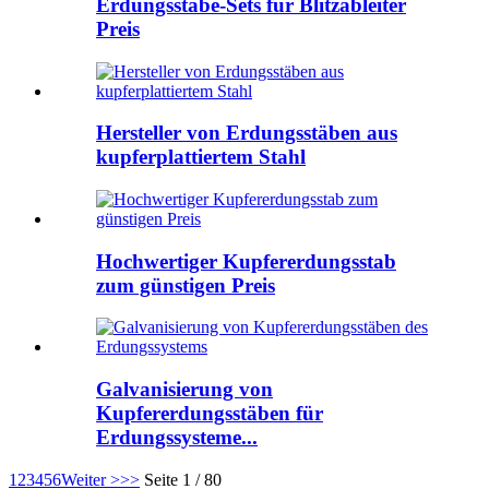
Erdungsstäbe-Sets für Blitzableiter
Preis
Hersteller von Erdungsstäben aus
kupferplattiertem Stahl
Hochwertiger Kupfererdungsstab
zum günstigen Preis
Galvanisierung von
Kupfererdungsstäben für
Erdungssysteme...
1
2
3
4
5
6
Weiter >
>>
Seite 1 / 80