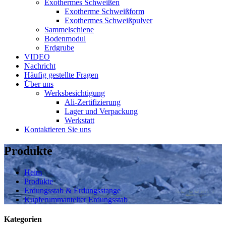
Exothermes Schweißen
Exotherme Schweißform
Exothermes Schweißpulver
Sammelschiene
Bodenmodul
Erdgrube
VIDEO
Nachricht
Häufig gestellte Fragen
Über uns
Werksbesichtigung
Ali-Zertifizierung
Lager und Verpackung
Werkstatt
Kontaktieren Sie uns
Produkte
Heim
Produkte
Erdungsstab & Erdungsstange
Kupferummantelter Erdungsstab
Kategorien