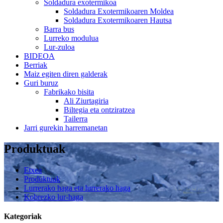
Soldadura exotermikoa
Soldadura Exotermikoaren Moldea
Soldadura Exotermikoaren Hautsa
Barra bus
Lurreko modulua
Lur-zuloa
BIDEOA
Berriak
Maiz egiten diren galderak
Guri buruz
Fabrikako bisita
Ali Ziurtagiria
Biltegia eta ontziratzea
Tailerra
Jarri gurekin harremanetan
Produktuak
Etxea
Produktuak
Lurrerako haga eta lurrerako haga
Kobrezko lur-haga
Kategoriak