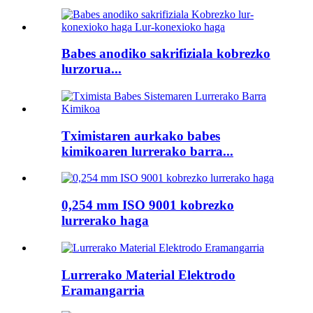
Babes anodiko sakrifiziala kobrezko
lurzorua...
Tximistaren aurkako babes
kimikoaren lurrerako barra...
0,254 mm ISO 9001 kobrezko
lurrerako haga
Lurrerako Material Elektrodo
Eramangarria