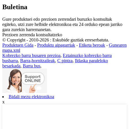
Buletina
Gure produktuei edo prezioen zerrendari buruzko kontsultak
egiteko, utzi zure helbide elektronikoa eta 24 orduko epean jarriko
gara zurekin harremanetan.
Prezioen zerrenda kontsultatzeko
© Copyright - 2010-2026 : Eskubide guztiak erreserbatuta.
Produktuen Gida
-
Produktu aipagarriak
-
Etiketa beroak
-
Gunearen
mapa.xml
Kobrezko barra busaren prezioa
,
Eztainuzko kobrezko barra
busbarra
,
Barra-hornitzaileak
,
C pintza
,
Ildaska paraleloko
besarkada
,
Barra bus
,
Bidali mezu elektronikoa
x