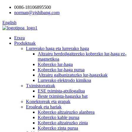
0086-18106895500
norman@zjshibang.com
English
Etxea
Produktuak
Lurrerako haga eta lurrerako haga
Altzairu herdoilgaitzezko kobrezko lur-haga ez-
magnetikoa
Kobrezko lur-haga
Kobrezko lur-haga purua
Altzairu galbanizatuzko lur-hagaxkak
Lurrerako elektrodo kimikoa
Tximistorratzak
ESE tximista-atxilogailua
Beste tximista-hagaxka bat
Konektoreak eta grapak
Eroaleak eta hariak
Kobrezko altzairuzko alanbrea
Kobrezko kable purua
Kobrezko altzairuzko zinta
Kobrezko zinta purua