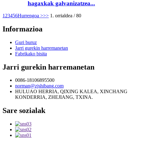
hagaxkak galvanizatzea...
1
2
3
4
5
6
Hurrengoa >
>>
1. orrialdea / 80
Informazioa
Guri buruz
Jarri gurekin harremanetan
Fabrikako bisita
Jarri gurekin harremanetan
0086-18106895500
norman@zjshibang.com
HULUAO HERRIA, QIXING KALEA, XINCHANG
KONDERRIA, ZHEJIANG, TXINA.
Sare sozialak