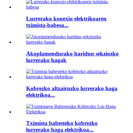
Lurrerako konexio elektrikoaren
tximista-babesa...
Akoplamendurako haridun sekziozko
lurrerako hagak
Kobrezko altzairuzko lurrerako haga
elektrikoa...
Tximista babesteko kobrezko
lurrerako haga elektrikoa...