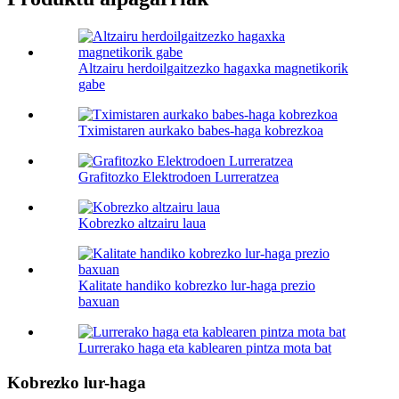
Altzairu herdoilgaitzezko hagaxka magnetikorik
gabe
Tximistaren aurkako babes-haga kobrezkoa
Grafitozko Elektrodoen Lurreratzea
Kobrezko altzairu laua
Kalitate handiko kobrezko lur-haga prezio
baxuan
Lurrerako haga eta kablearen pintza mota bat
Kobrezko lur-haga