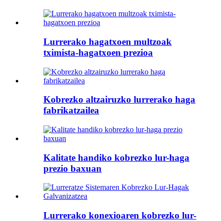
Lurrerako hagatxoen multzoak
tximista-hagatxoen prezioa
Kobrezko altzairuzko lurrerako haga
fabrikatzailea
Kalitate handiko kobrezko lur-haga
prezio baxuan
Lurrerako konexioaren kobrezko lur-