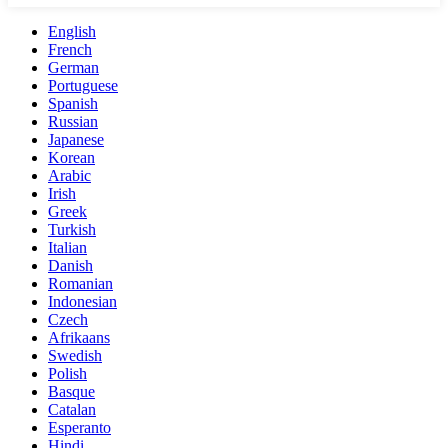
English
French
German
Portuguese
Spanish
Russian
Japanese
Korean
Arabic
Irish
Greek
Turkish
Italian
Danish
Romanian
Indonesian
Czech
Afrikaans
Swedish
Polish
Basque
Catalan
Esperanto
Hindi