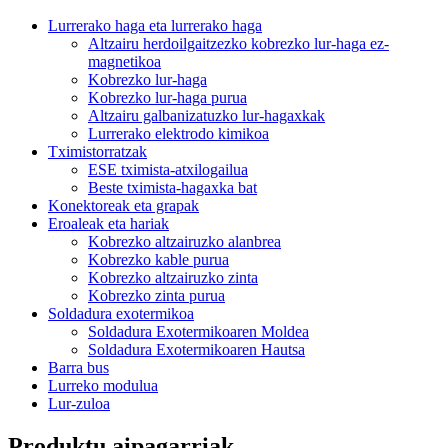
Lurrerako haga eta lurrerako haga
Altzairu herdoilgaitzezko kobrezko lur-haga ez-
magnetikoa
Kobrezko lur-haga
Kobrezko lur-haga purua
Altzairu galbanizatuzko lur-hagaxkak
Lurrerako elektrodo kimikoa
Tximistorratzak
ESE tximista-atxilogailua
Beste tximista-hagaxka bat
Konektoreak eta grapak
Eroaleak eta hariak
Kobrezko altzairuzko alanbrea
Kobrezko kable purua
Kobrezko altzairuzko zinta
Kobrezko zinta purua
Soldadura exotermikoa
Soldadura Exotermikoaren Moldea
Soldadura Exotermikoaren Hautsa
Barra bus
Lurreko modulua
Lur-zuloa
Produktu aipagarriak