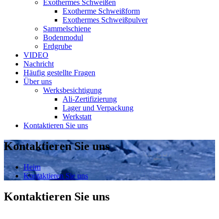
Exothermes Schweißen
Exotherme Schweißform
Exothermes Schweißpulver
Sammelschiene
Bodenmodul
Erdgrube
VIDEO
Nachricht
Häufig gestellte Fragen
Über uns
Werksbesichtigung
Ali-Zertifizierung
Lager und Verpackung
Werkstatt
Kontaktieren Sie uns
Kontaktieren Sie uns
Heim
Kontaktieren Sie uns
Kontaktieren Sie uns