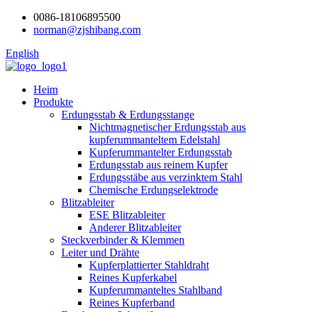
0086-18106895500
norman@zjshibang.com
English
Heim
Produkte
Erdungsstab & Erdungsstange
Nichtmagnetischer Erdungsstab aus
kupferummanteltem Edelstahl
Kupferummantelter Erdungsstab
Erdungsstab aus reinem Kupfer
Erdungsstäbe aus verzinktem Stahl
Chemische Erdungselektrode
Blitzableiter
ESE Blitzableiter
Anderer Blitzableiter
Steckverbinder & Klemmen
Leiter und Drähte
Kupferplattierter Stahldraht
Reines Kupferkabel
Kupferummanteltes Stahlband
Reines Kupferband