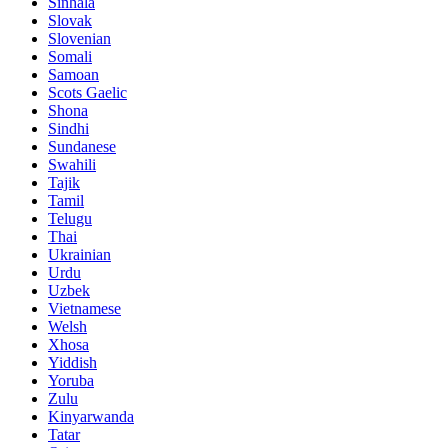
Sinhala
Slovak
Slovenian
Somali
Samoan
Scots Gaelic
Shona
Sindhi
Sundanese
Swahili
Tajik
Tamil
Telugu
Thai
Ukrainian
Urdu
Uzbek
Vietnamese
Welsh
Xhosa
Yiddish
Yoruba
Zulu
Kinyarwanda
Tatar