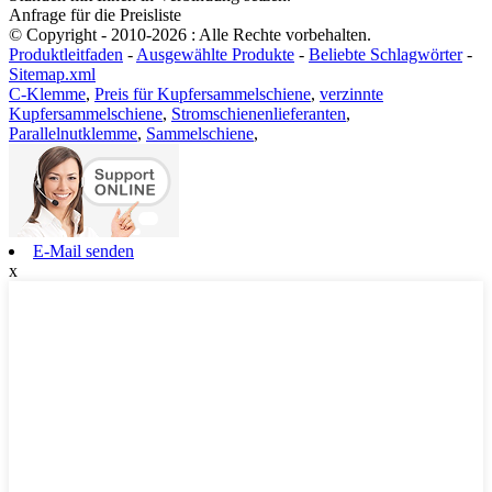
Anfrage für die Preisliste
© Copyright - 2010-2026 : Alle Rechte vorbehalten.
Produktleitfaden
-
Ausgewählte Produkte
-
Beliebte Schlagwörter
-
Sitemap.xml
C-Klemme
,
Preis für Kupfersammelschiene
,
verzinnte
Kupfersammelschiene
,
Stromschienenlieferanten
,
Parallelnutklemme
,
Sammelschiene
,
E-Mail senden
x