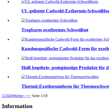
UL-gelistete Cadweld-Exthermie-Schweißf
Tragbares exothermes Schweißset
Kundenspezifische Cadweld-Form für exot
Heiß begehrte, preisgünstige Produkte für
Thermit-Exothermieform für Thermoschwe
1
2
3
4
5
6
Weiter >
>>
Seite 1/19
Information