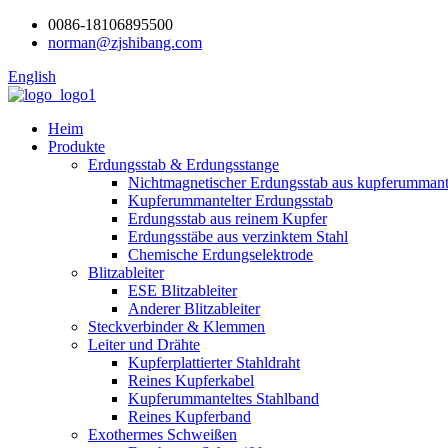
0086-18106895500
norman@zjshibang.com
English
Heim
Produkte
Erdungsstab & Erdungsstange
Nichtmagnetischer Erdungsstab aus kupferummant
Kupferummantelter Erdungsstab
Erdungsstab aus reinem Kupfer
Erdungsstäbe aus verzinktem Stahl
Chemische Erdungselektrode
Blitzableiter
ESE Blitzableiter
Anderer Blitzableiter
Steckverbinder & Klemmen
Leiter und Drähte
Kupferplattierter Stahldraht
Reines Kupferkabel
Kupferummanteltes Stahlband
Reines Kupferband
Exothermes Schweißen