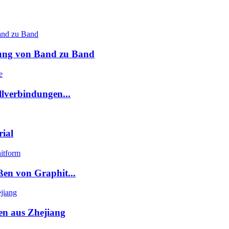
dung von Band zu Band
lverbindungen...
ial
en von Graphit...
n aus Zhejiang