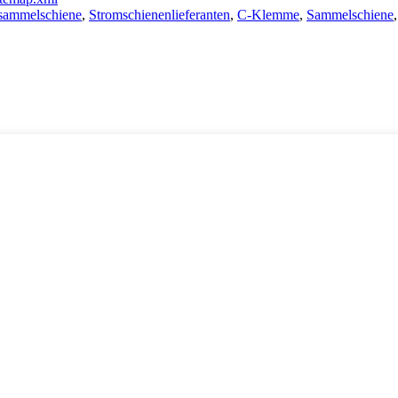
rsammelschiene
,
Stromschienenlieferanten
,
C-Klemme
,
Sammelschiene
,