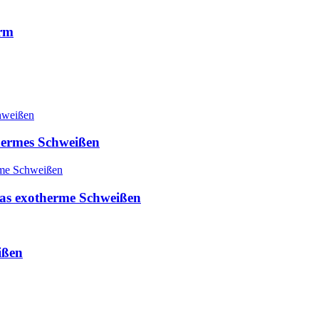
orm
hermes Schweißen
 das exotherme Schweißen
ißen