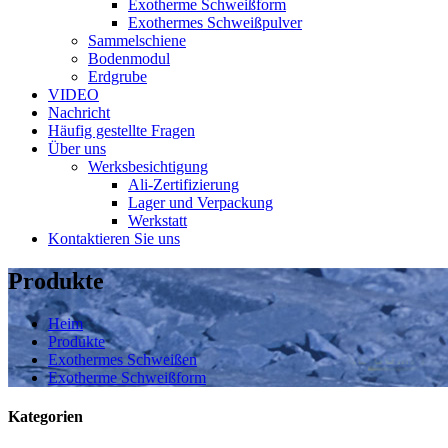
Exotherme Schweißform
Exothermes Schweißpulver
Sammelschiene
Bodenmodul
Erdgrube
VIDEO
Nachricht
Häufig gestellte Fragen
Über uns
Werksbesichtigung
Ali-Zertifizierung
Lager und Verpackung
Werkstatt
Kontaktieren Sie uns
Produkte
Heim
Produkte
Exothermes Schweißen
Exotherme Schweißform
Kategorien