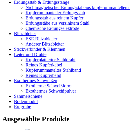
Erdungsstab & Erdungsstange
Nichtmagnetischer Erdungsstab aus kupferummanteltem 
Kupferummantelter Erdungsstab
Erdungsstab aus reinem Kupfer
Erdungsstäbe aus verzinktem Stahl
Chemische Erdungselektrode
Blitzableiter
ESE Blitzableiter
Anderer Blitzableiter
Steckverbinder & Klemmen
Leiter und Drähte
Kupferplattierter Stahldraht
Reines Kupferkabel
Kupferummanteltes Stahlband
Reines Kupferband
Exothermes Schweißen
Exotherme Schweißform
Exothermes Schweißpulver
Sammelschiene
Bodenmodul
Erdgrube
Ausgewählte Produkte