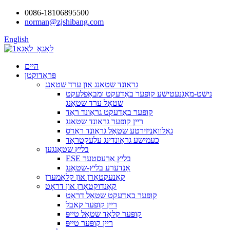
0086-18106895500
norman@zjshibang.com
English
היים
פּראָדוקטן
גראַונד שטאַנג און ערד שטאַנג
נישט-מאַגנעטישע קופּער באַדעקט ומבאַפלעקט
שטאָל ערד שטאַנג
קופּער באַדעקט גראַונד ראַד
ריין קופּער גראַונד שטאַנג
גאַלוואַניזירטע שטאָל גראַונד ראַדס
כעמישע גראַונדינג עלעקטראָד
בליץ שטאַנגען
ESE בליץ אַרעסטער
אַנדערע בליץ-שטאַנג
קאַנעקטאָרן און קלאַמערן
קאָנדוקטאָרן און דראָט
קופּער באַדעקט שטאָל דראָט
ריין קופּער קאַבל
קופּער קלאַד שטאָל טייפּ
ריין קופּער טייפּ