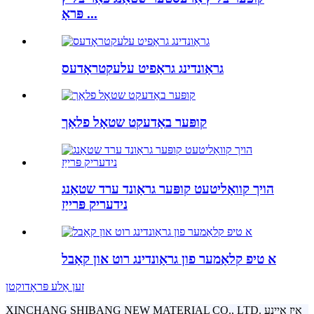
פּראָ ...
גראַונדינג גראַפיט עלעקטראָדעס
קופּער באַדעקט שטאָל פלאַך
הויך קוואַליטעט קופּער גראַונד ערד שטאַנג
נידעריק פּרייַז
א טיפ קלאַמער פון גראַונדינג רוט און קאַבל
זען אַלע פּראָדוקטן
XINCHANG SHIBANG NEW MATERIAL CO., LTD. איז איינע