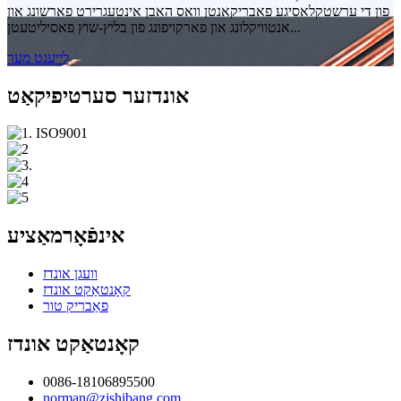
פון ​​די ערשטקלאסיגע פאבריקאנטן וואס האבן אינטעגרירט פארשונג און
אנטוויקלונג און פארקויפונג פון בליץ-שוץ פאסיליטעטן...
לייענט מער
אונדזער סערטיפיקאַט
אינפֿאָרמאַציע
וועגן אונדז
קאָנטאַקט אונדז
פאַבריק טור
קאָנטאַקט אונדז
0086-18106895500
norman@zjshibang.com