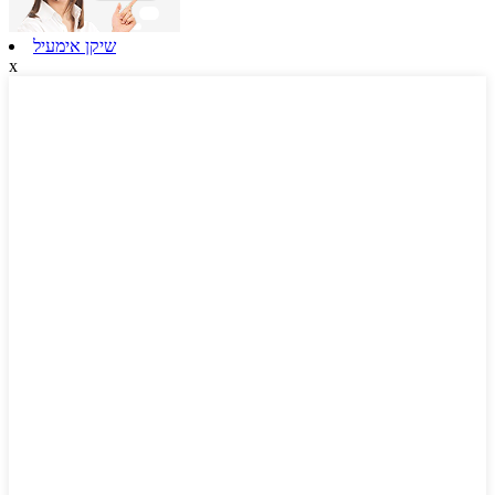
שיקן אימעיל
x