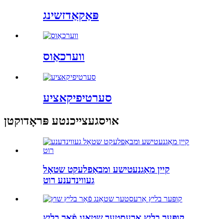
פּאַקאַדזשינג
ווערכאַוס
סערטיפיקאציע
אויסגעצייכנטע פּראָדוקטן
קיין מאַגנעטישע ומבאַפלעקט שטאָל
געווינדענע רוט
קופּער בליץ אַרעסטער שטאַנג פֿאַר בליץ