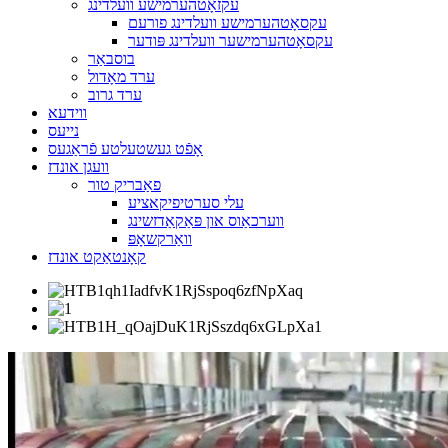
עקזאָטהערמישע וועלדינג
עקסאָטהערמישע וועלדינג פורעם
עקסאָטהערמישער וועלדינג פּודער
בוסבאַר
ערד מאָדול
ערד גרוב
ווידעא
נייעס
אָפֿט געשטעלטע פֿראַגעס
וועגן אונדז
פאַבריק טור
עלי סערטיפיקאציע
ווערכאַוס און פּאַקאַדזשינג
וואַרקשאָפּ
קאָנטאַקט אונדז