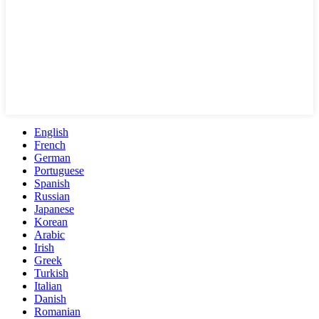
English
French
German
Portuguese
Spanish
Russian
Japanese
Korean
Arabic
Irish
Greek
Turkish
Italian
Danish
Romanian