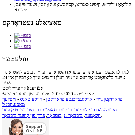
הולואַאָ ווילידזש, קיסינג סטריט, קסינטשאַנג קאָונטי, זשעדזשיאַנג,
טשיינאַ.
סאציאלע נעטוואָרקס
נוזלעטער
פֿאַר פֿראַגעס וועגן אונדזערע פּראָדוקטן אָדער פּרייזן, ביטע לאָזט אונדז
אייער בליצפּאָסט אַדרעס און מיר וועלן זיך מיט אייך פֿאַרבינדן אין 24
שעה.
אָנפֿרעג פֿאַר פּרייזליסט
© קאַפּירייט - 2010-2026: אַלע רעכטן רעזערווירט.
פּראָדוקטן גייד
-
אויסגעצייכנטע פּראָדוקטן
-
הייסע טאַגס
-
זייטלעך
מאַפּע.קסמל
פּאַראַלעל-גרוב קלאַמער
,
בוסבאַר סאַפּלייערז
,
פֿאַרטינירט קופּער
,
C קלאַמער
,
בוסבאַר
,
בוסבאַר
,
פּרייַז פון קופּער בוסבאַר