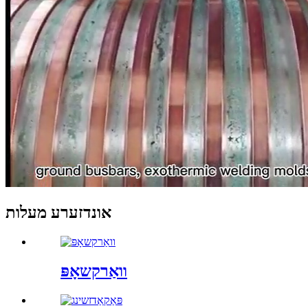
אונדזערע מעלות
וואַרקשאָפּ