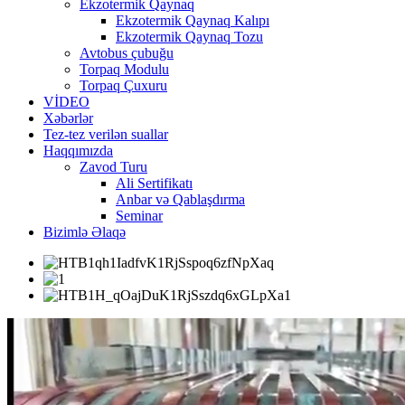
Ekzotermik Qaynaq
Ekzotermik Qaynaq Kalıpı
Ekzotermik Qaynaq Tozu
Avtobus çubuğu
Torpaq Modulu
Torpaq Çuxuru
VİDEO
Xəbərlər
Tez-tez verilən suallar
Haqqımızda
Zavod Turu
Ali Sertifikatı
Anbar və Qablaşdırma
Seminar
Bizimlə Əlaqə