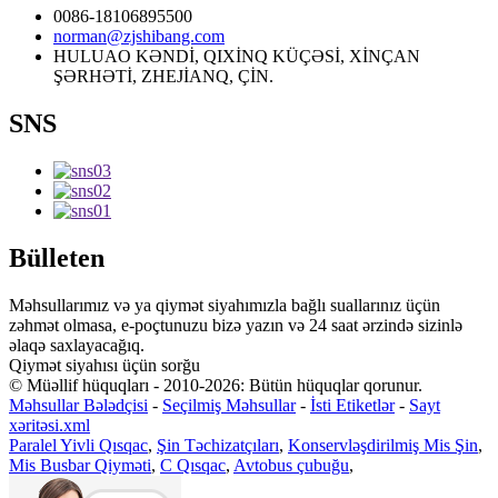
0086-18106895500
norman@zjshibang.com
HULUAO KƏNDİ, QIXİNQ KÜÇƏSİ, XİNÇAN
ŞƏRHƏTİ, ZHEJİANQ, ÇİN.
SNS
Bülleten
Məhsullarımız və ya qiymət siyahımızla bağlı suallarınız üçün
zəhmət olmasa, e-poçtunuzu bizə yazın və 24 saat ərzində sizinlə
əlaqə saxlayacağıq.
Qiymət siyahısı üçün sorğu
© Müəllif hüquqları - 2010-2026: Bütün hüquqlar qorunur.
Məhsullar Bələdçisi
-
Seçilmiş Məhsullar
-
İsti Etiketlər
-
Sayt
xəritəsi.xml
Paralel Yivli Qısqac
,
Şin Təchizatçıları
,
Konservləşdirilmiş Mis Şin
,
Mis Busbar Qiyməti
,
C Qısqac
,
Avtobus çubuğu
,