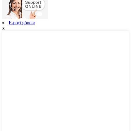
E-poçt göndər
x