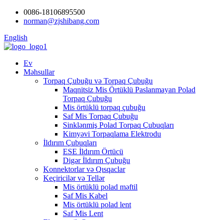
0086-18106895500
norman@zjshibang.com
English
Ev
Məhsullar
Torpaq Çubuğu və Torpaq Çubuğu
Maqnitsiz Mis Örtüklü Paslanmayan Polad
Torpaq Çubuğu
Mis örtüklü torpaq çubuğu
Saf Mis Torpaq Çubuğu
Sinklənmiş Polad Torpaq Çubuqları
Kimyəvi Torpaqlama Elektrodu
İldırım Çubuqları
ESE İldırım Örtücü
Digər İldırım Çubuğu
Konnektorlar və Qısqaclar
Keçiricilər və Tellər
Mis örtüklü polad məftil
Saf Mis Kabel
Mis örtüklü polad lent
Saf Mis Lent