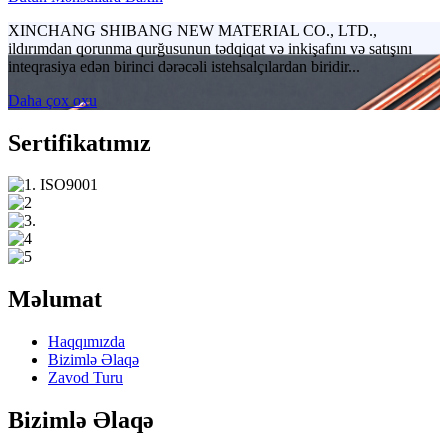
XINCHANG SHIBANG NEW MATERIAL CO., LTD.,
ildırımdan qorunma qurğusunun tədqiqat və inkişafını və satışını
inteqrasiya edən birinci dərəcəli istehsalçılardan biridir...
Daha çox oxu
Sertifikatımız
Məlumat
Haqqımızda
Bizimlə Əlaqə
Zavod Turu
Bizimlə Əlaqə