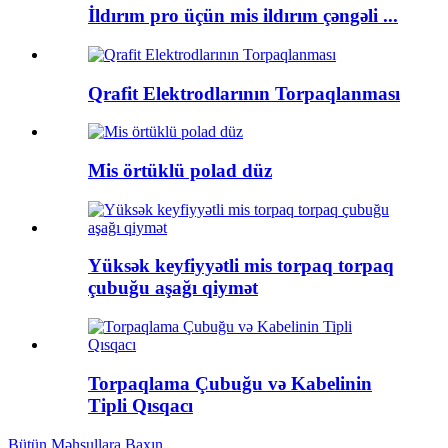
İldırım pro üçün mis ildırım çəngəli ...
Qrafit Elektrodlarının Torpaqlanması
Mis örtüklü polad düz
Yüksək keyfiyyətli mis torpaq torpaq
çubuğu aşağı qiymət
Torpaqlama Çubuğu və Kabelinin
Tipli Qısqacı
Bütün Məhsullara Baxın