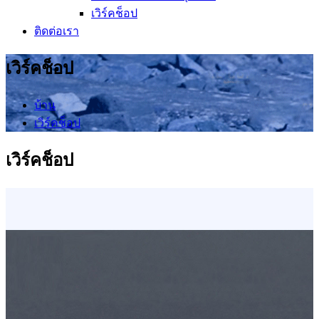
เวิร์คช็อป
ติดต่อเรา
เวิร์คช็อป
บ้าน
เวิร์คช็อป
เวิร์คช็อป