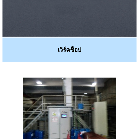
เวิร์คช็อป