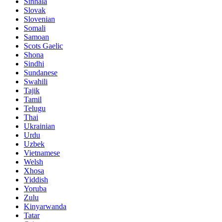
Sinhala
Slovak
Slovenian
Somali
Samoan
Scots Gaelic
Shona
Sindhi
Sundanese
Swahili
Tajik
Tamil
Telugu
Thai
Ukrainian
Urdu
Uzbek
Vietnamese
Welsh
Xhosa
Yiddish
Yoruba
Zulu
Kinyarwanda
Tatar