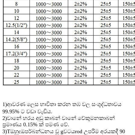
1)
ආවරණ ලෙස භාවිතා කරන තඹ වල සංශුද්ධතාවය
99.95% ට වඩා වැඩිය.
2)
වානේ හරය
අඩු කාබන් වානේ වේ
කුමන
කාබන්
ප්‍රමාණය 0.15% ක් පමණ වේ.
3)
T
ඔහු
c
ඔපර්
බන්ධනය වූ
g
වටය
r
od උපරිම අරයකදී 90