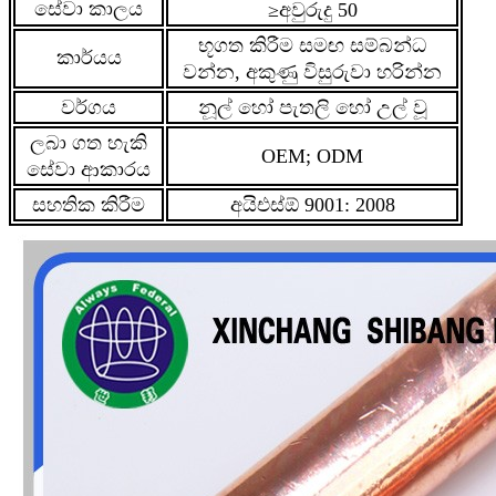
සේවා කාලය
≥අවුරුදු 50
භූගත කිරීම සමඟ සම්බන්ධ
කාර්යය
වන්න, අකුණු විසුරුවා හරින්න
වර්ගය
නූල් හෝ පැතලි හෝ උල් වූ
ලබා ගත හැකි
OEM; ODM
සේවා ආකාරය
සහතික කිරීම
අයිඑස්ඕ 9001: 2008