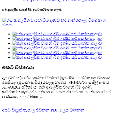
තඹ ආලේපිත වානේ බිම් දණ්ඩ කර්මාන්ත ශාලාව
කෙටි විස්තරය:
දළ විශ්ලේෂණය ඉක්මන් විස්තර මූලාරම්භය ස්ථානය: චීනයේ
ෂෙජියැං (ප්‍රධාන භූමිය) වෙළඳ නාමය: SHIBANG මාදිලි අංකය:
AF-A0202 අයිතමය: තඹ ආලේපිත වානේ බිම් දණ්ඩ
කර්මාන්තශාලා ද්‍රව්‍ය: තඹ ස්ථරය සහ වානේ හරය තඹ ස්ථරයේ
ඝණකම: >=0.254mm ...
අපට විද්‍යුත් තැපෑල එවන්න
PDF ලෙස බාගන්න