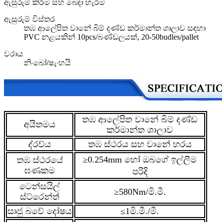
ඇසුරුම් කිරීම සහ බෙදා හැරීම
ඇසුරුම් විස්තර
තඹ ආලේපිත වානේ බිම් දණ්ඩ කර්මාන්ත ශාලාව සඳහා
PVC නළයකින් 10pcs/බණ්ඩලයක්, 20-50budles/pallet
වරාය
නිංබෝ/ෂැංහයි
තඹ ආලේපිත වානේ බිම් දණ්ඩ
අයිතමය
කර්මාන්ත ශාලාව
ද්රව්ය
තඹ ස්ථරය සහ වානේ හරය
≥0.254mm හෝ ඔබගේ ඉල්ලීම
තඹ ස්ථරයේ
ඝණකම
පරිදි
ටෙන්සයිල්
≥580Nm/මි.මී.
ස්ට්රෙන්ත්
සෘජු බවේ දෝෂය
≤1මි.මී./මී.