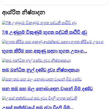
ආශ්රිත නිෂ්පාදන
7/8 උණුසුම් විකුණුම් භූගත පද්ධති පෘථිවි දඬු
භූගත කිරීම සහ අකුණු සඳහා භූගත උපාංග...
තඹ බන්ධිත නූල් දණ්ඩ ද්‍රව්‍ය නිෂ්පාදකයා
ඝන තඹ සහ මල නොබැඳෙන වානේ බිම් දණ්ඩ
උසස් තත්ත්වයේ තඹ ද්‍රව්‍ය විදුලි බිම්...