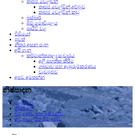
තාපජ වෙල්ඩින්
තාපජ වෙල්ඩින් අච්චුව
තාපජ වෙල්ඩින් කුඩු
බස්බාර්
බිම් මොඩියුලය
පෘථිවි වළ
වීඩියෝ
පුවත්
නිතර අසන පැන
අපි ගැන
කර්මාන්තශාලා සංචාරය
අලි සහතික කිරීම
ගබඩාව සහ ඇසුරුම්කරණය
වැඩමුළුව
අපව අමතන්න
නිෂ්පාදන
මුල් පිටුව
නිෂ්පාදන
බිම් දණ්ඩ සහ පස් දණ්ඩ
තඹ ආලේපිත බිම් දණ්ඩ