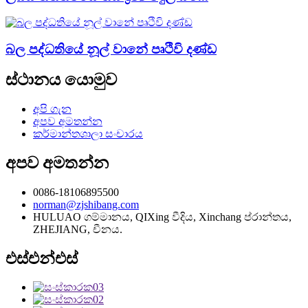
බල පද්ධතියේ නූල් වානේ පෘථිවි දණ්ඩ
ස්ථානය යොමුව
අපි ගැන
අපව අමතන්න
කර්මාන්තශාලා සංචාරය
අපව අමතන්න
0086-18106895500
norman@zjshibang.com
HULUAO ගම්මානය, QIXing වීදිය, Xinchang ප්රාන්තය,
ZHEJIANG, චීනය.
එස්එන්එස්