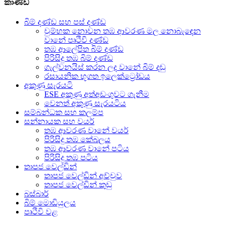
කාණ්ඩ
බිම් දණ්ඩ සහ පස් දණ්ඩ
චුම්භක නොවන තඹ ආවරණ මල නොබැඳෙන
වානේ පෘථිවි දණ්ඩ
තඹ ආලේපිත බිම් දණ්ඩ
පිරිසිදු තඹ බිම් දණ්ඩ
ගැල්වනයිස් කරන ලද වානේ බිම් දඬු
රසායනික භූගත ඉලෙක්ට්‍රෝඩය
අකුණු සැරයටි
ESE අකුණු අත්අඩංගුවට ගැනීම
වෙනත් අකුණු සැරයටිය
සම්බන්ධක සහ කලම්ප
සන්නායක සහ වයර්
තඹ ආවරණ වානේ වයර්
පිරිසිදු තඹ කේබලය
තඹ ආවරණ වානේ පටිය
පිරිසිදු තඹ පටිය
තාපජ වෙල්ඩින්
තාපජ වෙල්ඩින් අච්චුව
තාපජ වෙල්ඩින් කුඩු
බස්බාර්
බිම් මොඩියුලය
පෘථිවි වළ