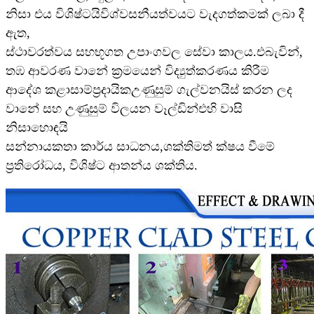
නිසා එය විශිෂ්ටයි
විශ්වසනීයත්වයට වැදගත්කමක් ලබා දී
ඇත,
ස්ථාවරත්වය සහ
භූගත උපාංගවල සේවා කාලය.
එබැවින්,
තඹ ආවරණ වානේ ක්‍රමයෙන් විද්‍යුත්කරණය කිරීම
ආදේශ කළා
සාම්ප්‍රදායික
උණුසුම් ගැල්වනයිස් කරන ලද
වානේ සහ උණුසුම් විලයන වෑල්ඩින්
එහි වාසි
නිසා
හොඳයි
සන්නායකතා කාර්ය සාධනය,
ශක්තිමත් ක්ෂය වීමේ
ප්‍රතිරෝධය, විශිෂ්ට ආතන්ය ශක්තිය.