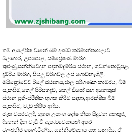
තඹ ආලේපිත වානේ බිම් දණ්ඩ කර්මාන්තශාලාව
බලාගාර, උපපොළ, සම්ප්‍රේෂණ මාර්ග
කුළුණු,
සන්නිවේදන පදනම
දුම්රිය ස්ථාන, ගුවන්තොටුපළ,
දුම්රිය මාර්ග, සියලු වර්ගවල උස් ගොඩනැගිලි,
මයික්‍රෝවේව් රිලේ ස්ථානය,
ජාල පරිගණක කාමරය, බිම්
සැකසීම,
තෙල් පිරිපහදුව, තෙල් ඩිපෝ සහ අනෙකුත්
ස්ථාන ප්‍රති-ස්ථිතික භූගත කිරීම සඳහා,
ආරක්ෂිත බිම්
සැකසීම, වැඩ කිරීම ආදිය.
මෑත වසරවලදී, භූගත උපාංග දෝෂ නිසා සිදුවන අනතුරු
දිනෙන් දින වැඩි වී ඇත.
ව්‍යවසායන් අතර
වල
ඛනිජ තෙල්,
විදුලිය, සන්නිවේදනය සහ යනාදිය, ඒ