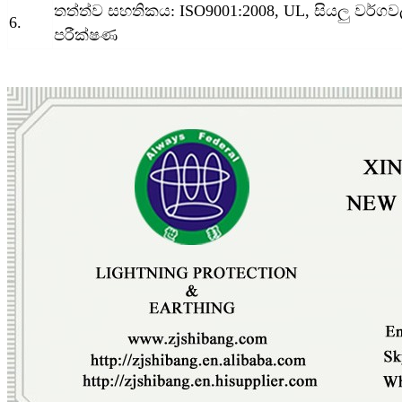
තත්ත්ව සහතිකය: ISO9001:2008, UL, සියලු වර්ග
6.
පරීක්ෂණ