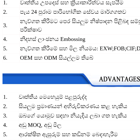
1.
වෘත්තීය උපදෙස් සහ ක්‍රියාකාරිත්වය සැපයීම
2.
පැය 24 පුරාම පාරිභෝගික සේවය මාර්ගගතව
නැව්ගත කිරීමට පෙර සියලුම නිෂ්පාදන පිළිබඳ සම්
3.
පරීක්ෂාව
4.
නිදහස් ලාංඡනය Embossing
5.
නැව්ගත කිරීමේ සහ මිල නියමය: EXW;FOB;CIF;
6.
OEM සහ ODM සියල්ලම තිබේ
1.
වෘත්තීය මෙහෙයුම් පළපුරුද්ද
2.
සියලුම ප්‍රමාණයන් අභිරුචිකරණය කළ හැකිය
3.
ඔබගේ යොමුව සඳහා නියැදිය ලබා ගත හැකිය
4.
අඩු MOQ, අඩු මිල
5.
ආරක්ෂිත ඇසුරුම් සහ කඩිනම් බෙදාහැරීම