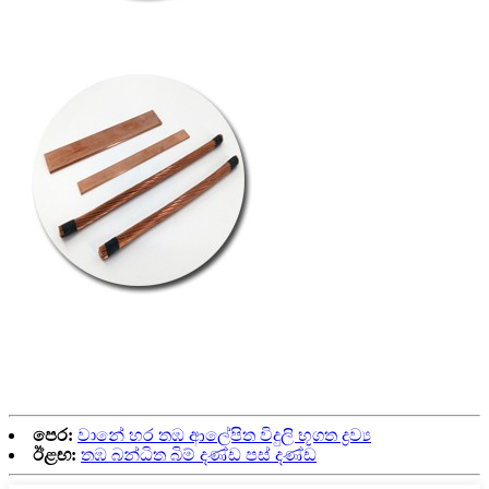
පෙර:
වානේ හර තඹ ආලේපිත විදුලි භූගත ද්‍රව්‍ය
ඊළඟ:
තඹ බන්ධිත බිම් දණ්ඩ පස් දණ්ඩ