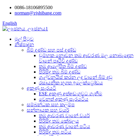
0086-18106895500
norman@zjshibang.com
English
මුල් පිටුව
නිෂ්පාදන
බිම් දණ්ඩ සහ පස් දණ්ඩ
චුම්භක නොවන තඹ ආවරණ මල නොබැඳෙන
වානේ පෘථිවි දණ්ඩ
තඹ ආලේපිත බිම් දණ්ඩ
පිරිසිදු තඹ බිම් දණ්ඩ
ගැල්වනයිස් කරන ලද වානේ බිම් දඬු
රසායනික භූගත ඉලෙක්ට්‍රෝඩය
අකුණු සැරයටි
ESE අකුණු අත්අඩංගුවට ගැනීම
වෙනත් අකුණු සැරයටිය
සම්බන්ධක සහ කලම්ප
සන්නායක සහ වයර්
තඹ ආවරණ වානේ වයර්
පිරිසිදු තඹ කේබලය
තඹ ආවරණ වානේ පටිය
පිරිසිදු තඹ පටිය