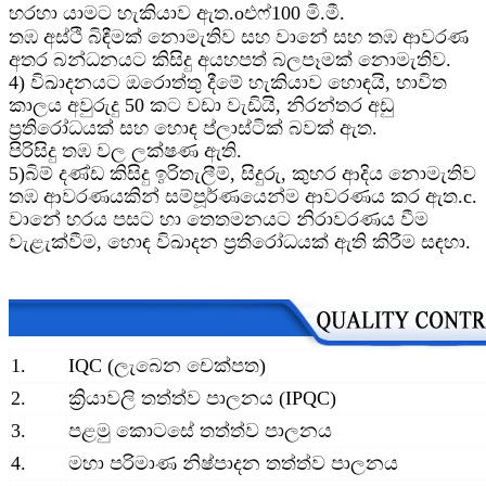
හරහා යාමට හැකියාව ඇත.
o
එෆ්
100 මි.මී.
තඹ අස්ථි බිඳීමක් නොමැතිව සහ වානේ සහ තඹ ආවරණ
අතර බන්ධනයට කිසිදු අයහපත් බලපෑමක් නොමැතිව.
4) විඛාදනයට ඔරොත්තු දීමේ හැකියාව හොඳයි, භාවිත
කාලය අවුරුදු 50 කට වඩා වැඩියි, නිරන්තර අඩු
ප්‍රතිරෝධයක් සහ හොඳ ප්ලාස්ටික් බවක් ඇත.
පිරිසිදු තඹ වල ලක්ෂණ ඇති.
5)
බිම් දණ්ඩ කිසිදු ඉරිතැලීම්, සිදුරු, කුහර ආදිය නොමැතිව
තඹ ආවරණයකින් සම්පූර්ණයෙන්ම ආවරණය කර ඇත.
c
.
වානේ හරය පසට හා තෙතමනයට නිරාවරණය වීම
වැළැක්වීම
, හොඳ විඛාදන ප්‍රතිරෝධයක් ඇති කිරීම සඳහා.
1.
IQC (ලැබෙන චෙක්පත)
2.
ක්‍රියාවලි තත්ත්ව පාලනය (IPQC)
3.
පළමු කොටසේ තත්ත්ව පාලනය
4.
මහා පරිමාණ නිෂ්පාදන තත්ත්ව පාලනය