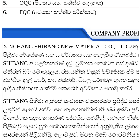
5.
OQC (පිටතට යන තත්ත්ව පාලනය)
6.
FQC (අවසාන තත්ත්ව පරීක්ෂාව)
XINCHANG SHIBANG NEW MATERIAL CO., LTD ය
පිළිබඳ පර්යේෂණ සහ සංවර්ධනය සහ අලෙවිය ඒකාබද්ධ ක
SHIBANG ආලෝකකරණ දඬු, චුම්භක නොවන පස් දණ්ඩ,
මිනිරන් බිම් මොඩියුලය, රසායනික විද්‍යුත් විච්ඡේදක බි
බන්ධිත නූල් වයර්, තඹ බස්බාර්, සියලු වර්ගවල භූගත කලම
ආදිය නිෂ්පාදනය කිරීම කෙරෙහි අවධානය යොමු කරයි.
SHIBANG පිහිටා ඇත්තේ සංචාරක ව්‍යාපාරයට ප්‍රසිද්ධ 
උතුරින් ෂැංහයි දක්වා සහ නැගෙනහිරින් නිංබෝ දක්වා ප්‍
විද්‍යාත්මක කළමනාකරණ පද්ධතිය සමඟින්, සමාගම නිෂ
පිළිබඳව ලොව පුරා සේවාදායකයින්ගෙන් අනුමැතිය ලබ
සාදරයෙන් පිළිගනිමු, ලොව පුරා සිටින ඔබේ ගෞරවන