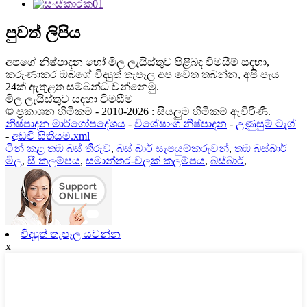
පුවත් ලිපිය
අපගේ නිෂ්පාදන හෝ මිල ලැයිස්තුව පිළිබඳ විමසීම් සඳහා,
කරුණාකර ඔබගේ විද්‍යුත් තැපෑල අප වෙත තබන්න, අපි පැය
24ක් ඇතුළත සම්බන්ධ වන්නෙමු.
මිල ලැයිස්තුව සඳහා විමසීම
© ප්‍රකාශන හිමිකම - 2010-2026 : සියලුම හිමිකම් ඇවිරිණි.
නිෂ්පාදන මාර්ගෝපදේශය
-
විශේෂාංග නිෂ්පාදන
-
උණුසුම් ටැග්
-
අඩවි සිතියම.xml
ටින් කළ තඹ බස් තීරුව
,
බස් බාර් සැපයුම්කරුවන්
,
තඹ බස්බාර්
මිල
,
සී කලම්පය
,
සමාන්තර-වලක් කලම්පය
,
බස්බාර්
,
විද්‍යුත් තැපෑල යවන්න
x