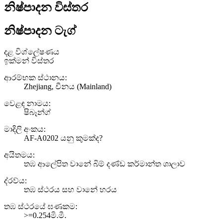
නිෂ්පාදන විස්තර
නිෂ්පාදන ටැග්
දළ විශ්ලේෂණය
ඉක්මන් විස්තර
ආරම්භක ස්ථානය:
Zhejiang, චීනය (Mainland)
වෙළඳ නාමය:
ෂිබෑන්ග්
මාදිලි අංකය:
AF-A0202 යනු කුමක්ද?
අයිතමය:
තඹ ආලේපිත වානේ බිම් දණ්ඩ කර්මාන්ත ශාලාව
ද්රව්ය:
තඹ ස්ථරය සහ වානේ හරය
තඹ ස්ථරයේ ඝණකම:
>=0.254මි.මී.