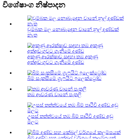
විශේෂාංග නිෂ්පාදන
චුම්බක මල නොබැඳෙන වානේ නූල් දණ්ඩක්
නැත
අකුණු ආරක්ෂාව සඳහා තඹ අකුණු
අත්අඩංගුවට ගැනීමේ දණ්ඩ
බිම් සැකසීමේ ග්‍රැෆයිට් ඉලෙක්ට්‍රෝඩ
තඹ ආවරණ වානේ පැතලි
උසස් තත්ත්වයේ තඹ බිම් පෘථිවි දණ්ඩ අඩු
මිලට
බිම් දණ්ඩ සහ කේබල් වර්ගයේ කලම්පයක්