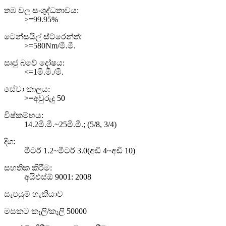
තඹ වල සංශුද්ධතාවය:
>=99.95%
ටෙන්සයිල් ස්ට්රෙන්ත්:
>=580Nm/මි.මී.
සෘජු බවේ දෝෂය:
<=1මි.මී./මී.
සේවා කාලය:
>=අවුරුදු 50
විෂ්කම්භය:
14.2මි.මී.~25මි.මී.; (5/8, 3/4)
දිග:
මීටර් 1.2~මීටර් 3.0(අඩි 4~අඩි 10)
සහතික කිරීම:
අයිඑස්ඕ 9001: 2008
සැපයුම් හැකියාව
මසකට කෑලි/කෑලි 50000