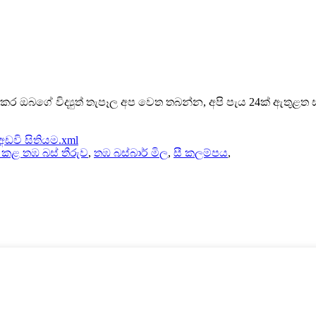
ාකර ඔබගේ විද්‍යුත් තැපෑල අප වෙත තබන්න, අපි පැය 24ක් ඇතුළත
අඩවි සිතියම.xml
් කළ තඹ බස් තීරුව
,
තඹ බස්බාර් මිල
,
සී කලම්පය
,