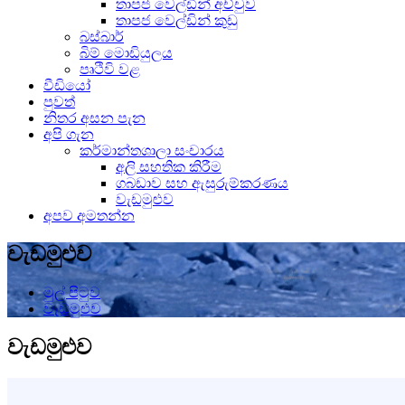
තාපජ වෙල්ඩින් අච්චුව
තාපජ වෙල්ඩින් කුඩු
බස්බාර්
බිම් මොඩියුලය
පෘථිවි වළ
වීඩියෝ
පුවත්
නිතර අසන පැන
අපි ගැන
කර්මාන්තශාලා සංචාරය
අලි සහතික කිරීම
ගබඩාව සහ ඇසුරුම්කරණය
වැඩමුළුව
අපව අමතන්න
වැඩමුළුව
මුල් පිටුව
වැඩමුළුව
වැඩමුළුව