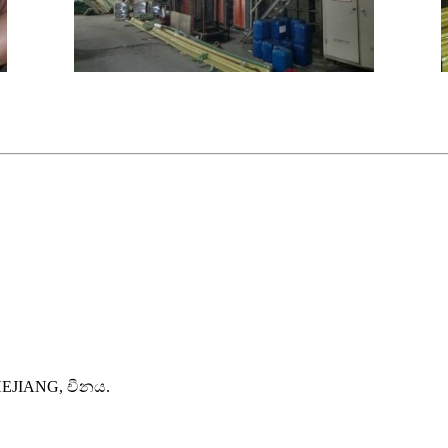
HEJIANG, චීනය.