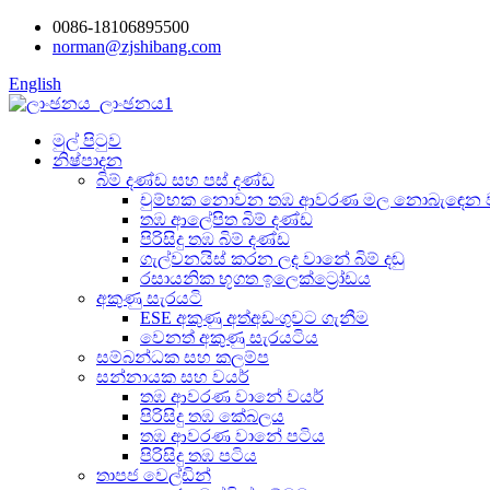
0086-18106895500
norman@zjshibang.com
English
මුල් පිටුව
නිෂ්පාදන
බිම් දණ්ඩ සහ පස් දණ්ඩ
චුම්භක නොවන තඹ ආවරණ මල නොබැඳෙන වා
තඹ ආලේපිත බිම් දණ්ඩ
පිරිසිදු තඹ බිම් දණ්ඩ
ගැල්වනයිස් කරන ලද වානේ බිම් දඬු
රසායනික භූගත ඉලෙක්ට්‍රෝඩය
අකුණු සැරයටි
ESE අකුණු අත්අඩංගුවට ගැනීම
වෙනත් අකුණු සැරයටිය
සම්බන්ධක සහ කලම්ප
සන්නායක සහ වයර්
තඹ ආවරණ වානේ වයර්
පිරිසිදු තඹ කේබලය
තඹ ආවරණ වානේ පටිය
පිරිසිදු තඹ පටිය
තාපජ වෙල්ඩින්