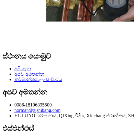
ස්ථානය යොමුව
අපි ගැන
අපව අමතන්න
කර්මාන්තශාලා සංචාරය
අපව අමතන්න
0086-18106895500
norman@zjshibang.com
HULUAO ගම්මානය, QIXing වීදිය, Xinchang ප්රාන්තය, Z
එස්එන්එස්