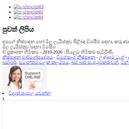
පුවත් ලිපිය
අපගේ නිෂ්පාදන හෝ මිල ලැයිස්තුව පිළිබඳ විමසීම් සඳහා, කරුණ
මිල ලැයිස්තුව සඳහා විමසීම
© ප්‍රකාශන හිමිකම - 2010-2026 : සියලුම හිමිකම් ඇවිරිණි.
නිෂ්පාදන මාර්ගෝපදේශය
-
විශේෂාංග නිෂ්පාදන
-
උණුසුම් ටැග්
-
බස්බාර්
,
සමාන්තර-වලක් කලම්පය
,
බස් බාර් සැපයුම්කරුවන්
,
ටින
විද්‍යුත් තැපෑල යවන්න
x