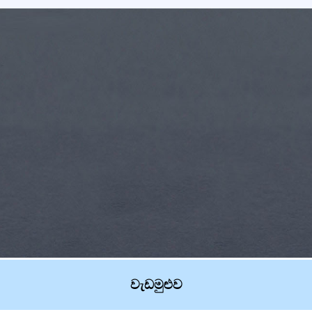
වැඩමුළුව