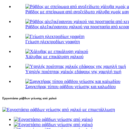
Ράβδος με σπείρωμα από ανοξείδωτο χάλυβα χωρίς μαγ
Ράβδος αλεξικέραυνου χαλκού για προστασία από κερα
Γείωση ηλεκτροδίων γραφίτη
Χάλυβας με επικάλυψη χαλκού
Υψηλής ποιότητας χαλκός εδάφους γης χαμηλή τιμή
Σφιγκτήρας τύπου ράβδου γείωσης και καλωδίου
Εργοστάσιο ράβδων γείωσης από χαλκό