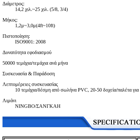
Διάμετρος:
14,2 χιλ.~25 χιλ. (5/8, 3/4)
Μήκος:
1,2μ~3,0μ(4ft~10ft)
Πιστοποίηση:
ISO9001: 2008
Δυνατότητα εφοδιασμού
50000 τεμάχια/τεμάχια ανά μήνα
Συσκευασία & Παράδοση
Λεπτομέρειες συσκευασίας
10 τεμάχια/δέσμη από σωλήνα PVC, 20-50 δοχεία/παλέτα γι
Λιμάνι
NINGBO/ΣΑΝΓΚΑΗ