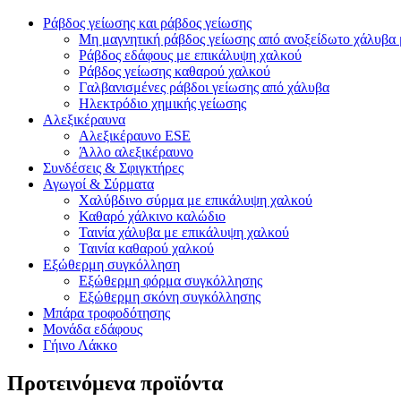
Ράβδος γείωσης και ράβδος γείωσης
Μη μαγνητική ράβδος γείωσης από ανοξείδωτο χάλυβα
Ράβδος εδάφους με επικάλυψη χαλκού
Ράβδος γείωσης καθαρού χαλκού
Γαλβανισμένες ράβδοι γείωσης από χάλυβα
Ηλεκτρόδιο χημικής γείωσης
Αλεξικέραυνα
Αλεξικέραυνο ESE
Άλλο αλεξικέραυνο
Συνδέσεις & Σφιγκτήρες
Αγωγοί & Σύρματα
Χαλύβδινο σύρμα με επικάλυψη χαλκού
Καθαρό χάλκινο καλώδιο
Ταινία χάλυβα με επικάλυψη χαλκού
Ταινία καθαρού χαλκού
Εξώθερμη συγκόλληση
Εξώθερμη φόρμα συγκόλλησης
Εξώθερμη σκόνη συγκόλλησης
Μπάρα τροφοδότησης
Μονάδα εδάφους
Γήινο Λάκκο
Προτεινόμενα προϊόντα