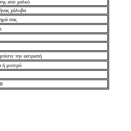
σης από χαλκό
ήνας χάλυβα
ημά σας
m
ρπίστε την αστραπή
 ή μυτερό
M
08