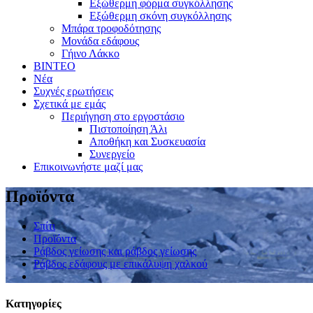
Εξώθερμη φόρμα συγκόλλησης
Εξώθερμη σκόνη συγκόλλησης
Μπάρα τροφοδότησης
Μονάδα εδάφους
Γήινο Λάκκο
ΒΙΝΤΕΟ
Νέα
Συχνές ερωτήσεις
Σχετικά με εμάς
Περιήγηση στο εργοστάσιο
Πιστοποίηση Άλι
Αποθήκη και Συσκευασία
Συνεργείο
Επικοινωνήστε μαζί μας
Προϊόντα
Σπίτι
Προϊόντα
Ράβδος γείωσης και ράβδος γείωσης
Ράβδος εδάφους με επικάλυψη χαλκού
Κατηγορίες