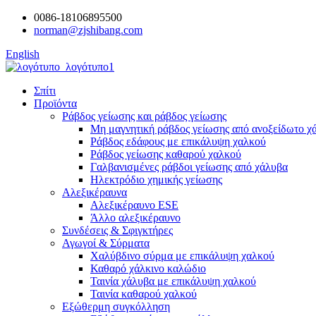
0086-18106895500
norman@zjshibang.com
English
Σπίτι
Προϊόντα
Ράβδος γείωσης και ράβδος γείωσης
Μη μαγνητική ράβδος γείωσης από ανοξείδωτο χ
Ράβδος εδάφους με επικάλυψη χαλκού
Ράβδος γείωσης καθαρού χαλκού
Γαλβανισμένες ράβδοι γείωσης από χάλυβα
Ηλεκτρόδιο χημικής γείωσης
Αλεξικέραυνα
Αλεξικέραυνο ESE
Άλλο αλεξικέραυνο
Συνδέσεις & Σφιγκτήρες
Αγωγοί & Σύρματα
Χαλύβδινο σύρμα με επικάλυψη χαλκού
Καθαρό χάλκινο καλώδιο
Ταινία χάλυβα με επικάλυψη χαλκού
Ταινία καθαρού χαλκού
Εξώθερμη συγκόλληση