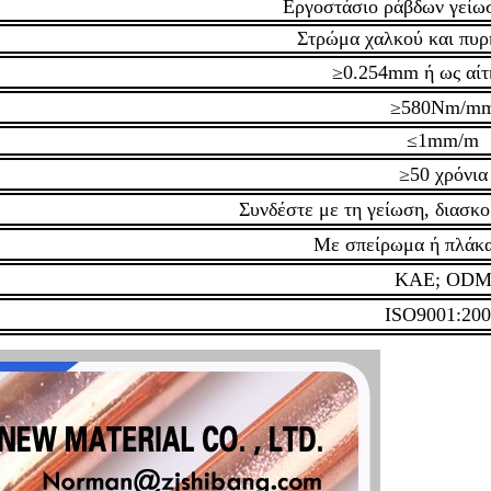
Εργοστάσιο ράβδων γείω
Στρώμα χαλκού και πυρ
≥0.254mm ή ως αίτ
≥580Nm/m
≤1mm/m
≥50 χρόνια
Συνδέστε με τη γείωση, διασκο
Με σπείρωμα ή πλάκα
ΚΑΕ; OD
ISO9001:20