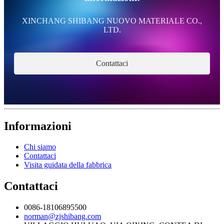
XINCHANG SHIBANG NUOVO MATERIALE CO.,
LTD.
Contattaci
Informazioni
Chi siamo
Contattaci
Visita guidata della fabbrica
Contattaci
0086-18106895500
norman@zjshibang.com