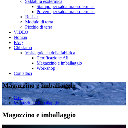
Saldatura esotermica
Stampo per saldatura esotermica
Polvere per saldatura esotermica
Busbar
Modulo di terra
Picchio di terra
VIDEO
Notizia
FAQ
Chi siamo
Visita guidata della fabbrica
Certificazione Ali
Magazzino e imballaggio
Workshop
Contattaci
Magazzino e imballaggio
Casa
Magazzino e imballaggio
Magazzino e imballaggio