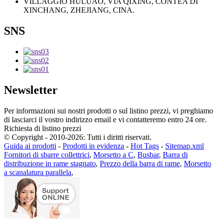
VILLAGGIO HULUAO, VIA QIXING, CONTEA DI
XINCHANG, ZHEJIANG, CINA.
SNS
Newsletter
Per informazioni sui nostri prodotti o sul listino prezzi, vi preghiamo
di lasciarci il vostro indirizzo email e vi contatteremo entro 24 ore.
Richiesta di listino prezzi
© Copyright - 2010-2026: Tutti i diritti riservati.
Guida ai prodotti
-
Prodotti in evidenza
-
Hot Tags
-
Sitemap.xml
Fornitori di sbarre collettrici
,
Morsetto a C
,
Busbar
,
Barra di
distribuzione in rame stagnato
,
Prezzo della barra di rame
,
Morsetto
a scanalatura parallela
,