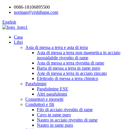
0086-18106895500
norman@zjshibang.com
English
Casa
Libri
Asta di messa a terra e asta di terra
Asta di messa a terra non magnetica in acciaio
inossidabile rivestito di rame
Asta di messa a terra rivestita di rame
Barra di messa a terra in rame puro
Aste di messa a terra in acciaio zincato
Elettrodo di messa a terra chimico
Parafulmini
Parafulmine ESE
Altri parafulmini
Connettori e morsetti
Conduttori e fili
Filo di acciaio rivestito di rame
Cavo in rame puro
Nastro in acciaio rivestito di rame
Nastro in rame puro