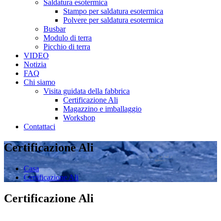
Saldatura esotermica
Stampo per saldatura esotermica
Polvere per saldatura esotermica
Busbar
Modulo di terra
Picchio di terra
VIDEO
Notizia
FAQ
Chi siamo
Visita guidata della fabbrica
Certificazione Ali
Magazzino e imballaggio
Workshop
Contattaci
Certificazione Ali
Casa
Certificazione Ali
Certificazione Ali