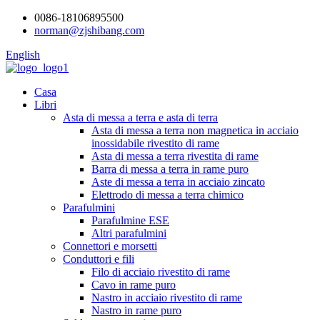
0086-18106895500
norman@zjshibang.com
English
Casa
Libri
Asta di messa a terra e asta di terra
Asta di messa a terra non magnetica in acciaio
inossidabile rivestito di rame
Asta di messa a terra rivestita di rame
Barra di messa a terra in rame puro
Aste di messa a terra in acciaio zincato
Elettrodo di messa a terra chimico
Parafulmini
Parafulmine ESE
Altri parafulmini
Connettori e morsetti
Conduttori e fili
Filo di acciaio rivestito di rame
Cavo in rame puro
Nastro in acciaio rivestito di rame
Nastro in rame puro