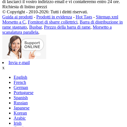
di lasciarci il vostro indirizzo email e vi contatteremo entro 24 ore.
Richiesta di listino prezzi
© Copyright - 2010-2026: Tutti i diritti riservati.
Guida ai prodotti
-
Prodotti in evidenza
-
Hot Tags
-
Sitemap.xml
Morsetto a C
,
Fornitori di sbarre collettrici
,
Barra di distribuzione in
rame stagnato
,
Busbar
,
Prezzo della barra di rame
,
Morsetto a
scanalatura parallela
,
Invia e-mail
x
English
French
German
Portuguese
Spanish
Russian
Japanese
Korean
Arabic
Irish