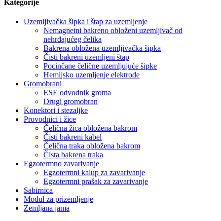
Kategorije
Uzemljivačka šipka i štap za uzemljenje
Nemagnetni bakreno obloženi uzemljivač od
nehrđajućeg čelika
Bakrena obložena uzemljivačka šipka
Čisti bakreni uzemljeni štap
Pocinčane čelične uzemljujuće šipke
Hemijsko uzemljenje elektrode
Gromobrani
ESE odvodnik groma
Drugi gromobran
Konektori i stezaljke
Provodnici i žice
Čelična žica obložena bakrom
Čisti bakreni kabel
Čelična traka obložena bakrom
Čista bakrena traka
Egzotermno zavarivanje
Egzotermni kalup za zavarivanje
Egzotermni prašak za zavarivanje
Sabirnica
Modul za prizemljenje
Zemljana jama