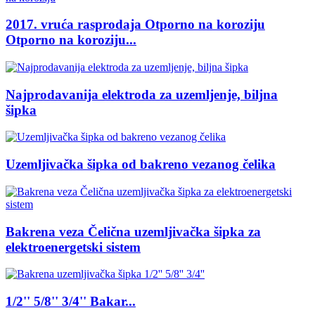
2017. vruća rasprodaja Otporno na koroziju
Otporno na koroziju...
Najprodavanija elektroda za uzemljenje, biljna
šipka
Uzemljivačka šipka od bakreno vezanog čelika
Bakrena veza Čelična uzemljivačka šipka za
elektroenergetski sistem
1/2'' 5/8'' 3/4'' Bakar...