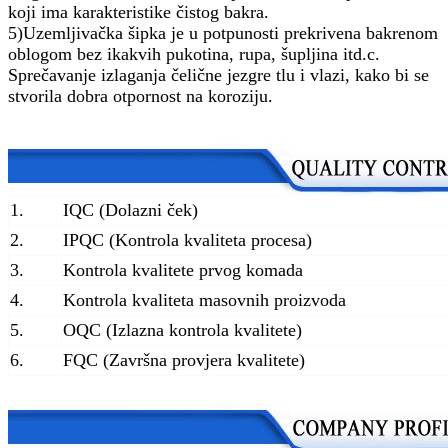
koji ima karakteristike čistog bakra.
5)
Uzemljivačka šipka je u potpunosti prekrivena bakrenom
oblogom bez ikakvih pukotina, rupa, šupljina itd.
c
.
Sprečavanje izlaganja čelične jezgre tlu i vlazi
, kako bi se
stvorila dobra otpornost na koroziju.
1.
IQC (Dolazni ček)
2.
IPQC (Kontrola kvaliteta procesa)
3.
Kontrola kvalitete prvog komada
4.
Kontrola kvaliteta masovnih proizvoda
5.
OQC (Izlazna kontrola kvalitete)
6.
FQC (Završna provjera kvalitete)