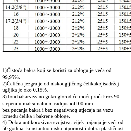
1)
Čistoća bakra koji se koristi za oblogu je veća od
99,95%.
2)
Čelična jezgra
je od niskougljičnog čelika
koji
sadržaj
ugljika je oko 0,15%.
3)
T
on
c
bakar
vezano
g
okruglo
r
od će moći proći kroz 90
stepeni u maksimalnom radijusu
o
f
100 mm
bez pucanja bakra i bez negativnog utjecaja na vezu
između čelika i bakrene obloge.
4) Dobra antikorozivna svojstva, vijek trajanja je veći od
50 godina, konstantno niska otpornost i dobra plastičnost