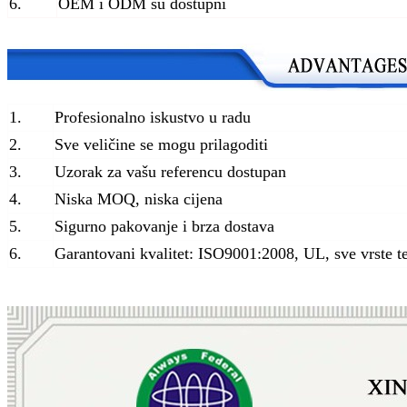
6.
OEM i ODM su dostupni
1.
Profesionalno iskustvo u radu
2.
Sve veličine se mogu prilagoditi
3.
Uzorak za vašu referencu dostupan
4.
Niska MOQ, niska cijena
5.
Sigurno pakovanje i brza dostava
6.
Garantovani kvalitet: ISO9001:2008, UL, sve vrste t