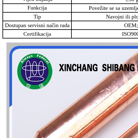
Funkcija
Povežite se sa uzemlj
Tip
Navojni ili ploč
Dostupan servisni način rada
OEM
Certifikacija
ISO90