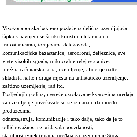
Visokonaponska bakreno pozlaćena čelična uzemljujuća
šipka s navojem se široko koristi u elektranama,
trafostanicama, tornjevima dalekovoda,
komunikacijska baza
stanice, aerodromi, željeznice, sve
vrste visokih zgrada, mikrovalne relejne stanice,
mrežna računarska soba, uzemljenje,
rafinerije nafte,
skladišta nafte i druga mjesta na antistatičko uzemljenje,
zaštitno uzemljenje, rad itd.
Posljednjih godina, nesreće uzrokovane kvarovima uređaja
za uzemljenje povećavale su se iz dana u dan.
među
preduzećima
od
nafta,
struja, komunikacije i tako dalje, tako da je to
odlično
važnost se pridavala pouzdanosti,
stabilnost i
vijek trajanja uređaja za uzemljenje.
Stoga,