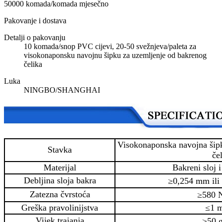
50000 komada/komada mjesečno
Pakovanje i dostava
Detalji o pakovanju
10 komada/snop PVC cijevi, 20-50 svežnjeva/paleta za
visokonaponsku navojnu šipku za uzemljenje od bakrenog
čelika
Luka
NINGBO/SHANGHAI
Visokonaponska navojna šip
Stavka
če
Materijal
Bakreni sloj i
Debljina sloja bakra
≥0,254 mm ili 
Zatezna čvrstoća
≥580
Greška pravolinijstva
≤1 
Vijek trajanja
≥50 