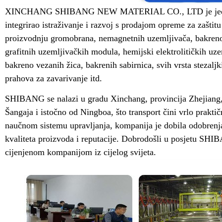
XINCHANG SHIBANG NEW MATERIAL CO., LTD je jedan o
integrirao istraživanje i razvoj s prodajom opreme za zašt
proizvodnju gromobrana, nemagnetnih uzemljivača, bakreno
grafitnih uzemljivačkih modula, hemijski elektrolitičkih uze
bakreno vezanih žica, bakrenih sabirnica, svih vrsta stezalj
prahova za zavarivanje itd.
SHIBANG se nalazi u gradu Xinchang, provincija Zhejiang, 
Šangaja i istočno od Ningboa, što transport čini vrlo prakt
naučnom sistemu upravljanja, kompanija je dobila odobrenja
kvaliteta proizvoda i reputacije. Dobrodošli u posjetu SH
cijenjenom kompanijom iz cijelog svijeta.