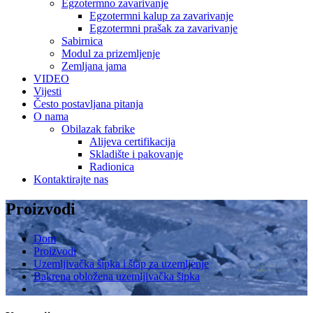
Egzotermno zavarivanje
Egzotermni kalup za zavarivanje
Egzotermni prašak za zavarivanje
Sabirnica
Modul za prizemljenje
Zemljana jama
VIDEO
Vijesti
Često postavljana pitanja
O nama
Obilazak fabrike
Alijeva certifikacija
Skladište i pakovanje
Radionica
Kontaktirajte nas
Proizvodi
Dom
Proizvodi
Uzemljivačka šipka i štap za uzemljenje
Bakrena obložena uzemljivačka šipka