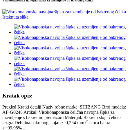
Visokonaponska navojna šipka za uzemljenje od bakrenog čelika
Kratak opis:
Pregled Kratki detalji Naziv robne marke: SHIBANG Broj modela:
AF-G0248 Artikal: Visokonaponska čelična navojna šipka za
uzemljenje s bakrenim premazom Materijal: Bakreni sloj i čelična
jezgra Debljina bakrenog sloja: >=0,254 mm Čistoća bakra:
>=99,95% ...