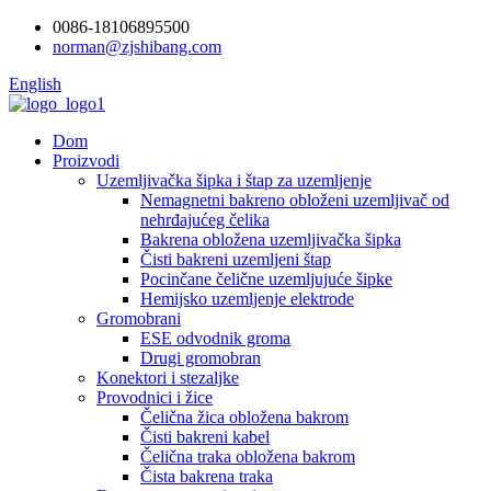
0086-18106895500
norman@zjshibang.com
English
Dom
Proizvodi
Uzemljivačka šipka i štap za uzemljenje
Nemagnetni bakreno obloženi uzemljivač od
nehrđajućeg čelika
Bakrena obložena uzemljivačka šipka
Čisti bakreni uzemljeni štap
Pocinčane čelične uzemljujuće šipke
Hemijsko uzemljenje elektrode
Gromobrani
ESE odvodnik groma
Drugi gromobran
Konektori i stezaljke
Provodnici i žice
Čelična žica obložena bakrom
Čisti bakreni kabel
Čelična traka obložena bakrom
Čista bakrena traka