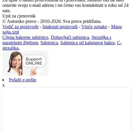
ostavite svoju e-mail adresu i mi ćemo vas kontaktirati u roku od 24
sata.
Upit za cjenovnik
© Autorsko pravo - 2010-2026: Sva prava pridržana.
Vodič za proizvode
-
Istaknuti proizvodi
-
Vruće oznake
-
Mapa
sajta.xml
Cijena bakrene sabirnice
,
Dobavljači sabirnica
,
Stezaljka s
paralelnim žljebom
,
Sabirnica
,
Sabirnica od kalajanog bakra
,
C-
stezaljka
,
Pošalji e-poštu
x