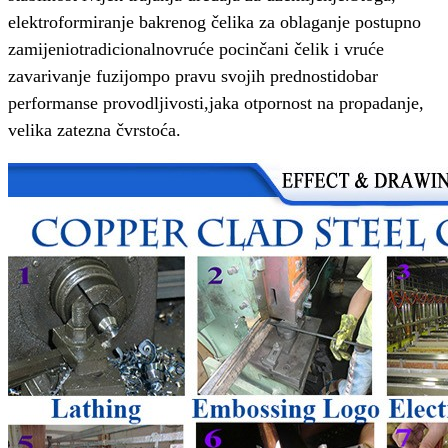
elektroformiranje bakrenog čelika za oblaganje postupno
zamijenio
tradicionalno
vruće pocinčani čelik i vruće
zavarivanje fuzijom
po pravu svojih prednosti
dobar
performanse provodljivosti,
jaka otpornost na propadanje,
velika zatezna čvrstoća.