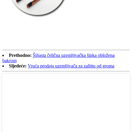
Prethodno:
Šiljasta čelična uzemljivačka šipka obložena
bakrom
Sljedeće:
Vruća prodaja uzemljivača za zaštitu od groma