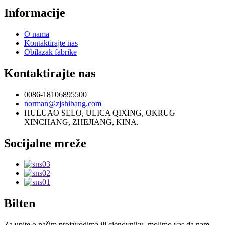
Informacije
O nama
Kontaktirajte nas
Obilazak fabrike
Kontaktirajte nas
0086-18106895500
norman@zjshibang.com
HULUAO SELO, ULICA QIXING, OKRUG
XINCHANG, ZHEJIANG, KINA.
Socijalne mreže
Bilten
Za upite o našim proizvodima ili cjenovniku, molimo vas da nam