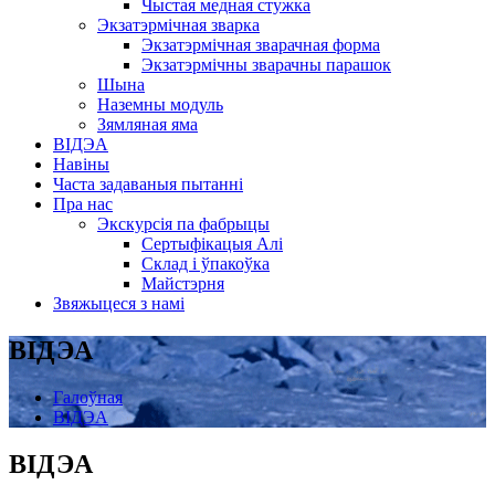
Чыстая медная стужка
Экзатэрмічная зварка
Экзатэрмічная зварачная форма
Экзатэрмічны зварачны парашок
Шына
Наземны модуль
Зямляная яма
ВІДЭА
Навіны
Часта задаваныя пытанні
Пра нас
Экскурсія па фабрыцы
Сертыфікацыя Алі
Склад і ўпакоўка
Майстэрня
Звяжыцеся з намі
ВІДЭА
Галоўная
ВІДЭА
ВІДЭА