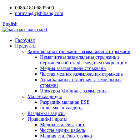
0086-18106895500
norman@zjshibang.com
English
Галоўная
Прадукты
Зазямляльны стрыжань і зазямляльны стрыжань
Немагнітны зазямляльны стрыжань з
нержавеючай сталі з медным пакрыццём
Медны зазямляльны стрыжань
Чыстая медная зазямляльная стрыжань
Ацынкаваныя сталёвыя зазямляльныя
стрыжні
Электрод хімічнага зазямлення
Маланкаадводы
Разраднік маланак ESE
Іншы маланкаадвод
Раздымы і заціскі
Праваднікі і драты
Медны сталёвы дрот
Чысты медны кабель
Медная сталёвая стужка