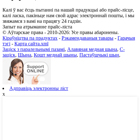
Калі ў вас ёсць пытанні па нашай прадукцыі або прайс-лісце,
калі ласка, пакіньце нам свой адрас электроннай пошты, і мы
звяжамся з вамі на працягу 24 гадзін.
Запыт на атрыманне прайс-ліста
© Аўтарскае права - 2010-2026: Усе правы абаронены.
Кіраўніцтва па прадуктах
-
Рэкамендаваныя тавары
-
Гарачыя
тэгі
-
Карта сайта.xml
Заціск з паралельнымі пазамі
,
Алавяная медная шына
,
C-
заціск
,
Шына
,
Кошт меднай шыны
,
Пастаўшчыкі шын
,
Адправіць электронны ліст
x