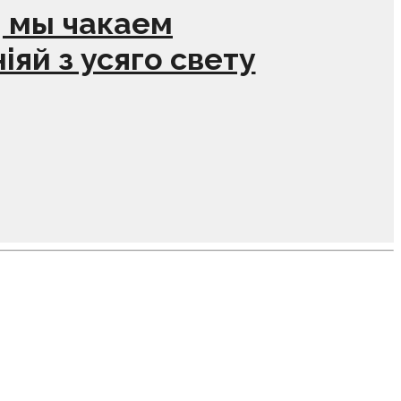
 мы чакаем
яй з усяго свету