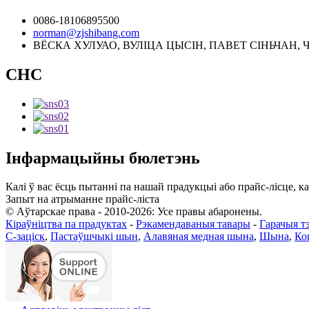
0086-18106895500
norman@zjshibang.com
ВЁСКА ХУЛУАО, ВУЛІЦА ЦЫСІН, ПАВЕТ СІНЬЧАН, 
СНС
Інфармацыйны бюлетэнь
Калі ў вас ёсць пытанні па нашай прадукцыі або прайс-лісце, ка
Запыт на атрыманне прайс-ліста
© Аўтарскае права - 2010-2026: Усе правы абаронены.
Кіраўніцтва па прадуктах
-
Рэкамендаваныя тавары
-
Гарачыя тэ
C-заціск
,
Пастаўшчыкі шын
,
Алавяная медная шына
,
Шына
,
Ко