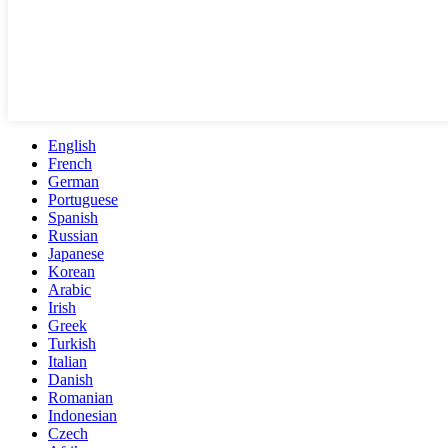
English
French
German
Portuguese
Spanish
Russian
Japanese
Korean
Arabic
Irish
Greek
Turkish
Italian
Danish
Romanian
Indonesian
Czech