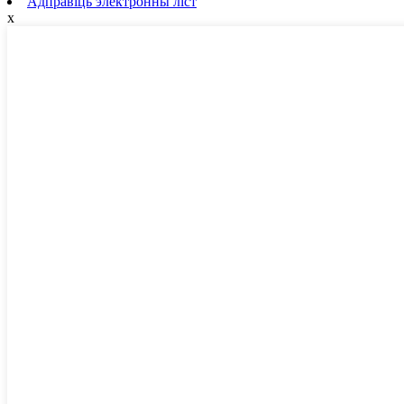
Адправіць электронны ліст
x