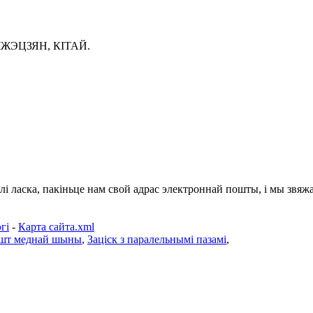
ЧЖЭЦЗЯН, КІТАЙ.
лі ласка, пакіньце нам свой адрас электроннай пошты, і мы звяжам
гі
-
Карта сайта.xml
шт меднай шыны
,
Заціск з паралельнымі пазамі
,