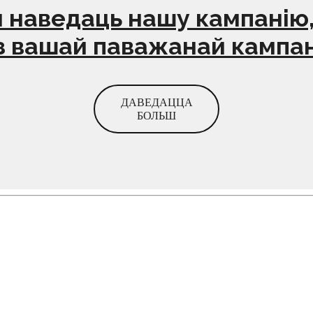
 наведаць нашу кампанію,
з вашай паважанай кампані
ДАВЕДАЦЦА
БОЛЬШ