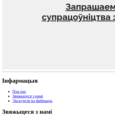
Запрашаем
супрацоўніцтва 
Інфармацыя
Пра нас
Звяжыцеся з намі
Экскурсія па фабрыцы
Звяжыцеся з намі