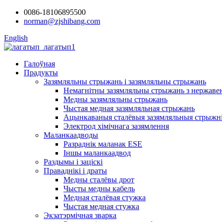
0086-18106895500
norman@zjshibang.com
English
Галоўная
Прадукты
Зазямляльны стрыжань і зазямляльны стрыжань
Немагнітны зазямляльны стрыжань з нержаве
Медны зазямляльны стрыжань
Чыстая медная зазямляльная стрыжань
Ацынкаваныя сталёвыя зазямляльныя стрыжн
Электрод хімічнага зазямлення
Маланкаадводы
Разраднік маланак ESE
Іншы маланкаадвод
Раздымы і заціскі
Праваднікі і драты
Медны сталёвы дрот
Чысты медны кабель
Медная сталёвая стужка
Чыстая медная стужка
Экзатэрмічная зварка