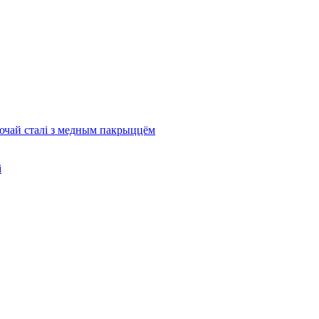
ючай сталі з медным пакрыццём
і