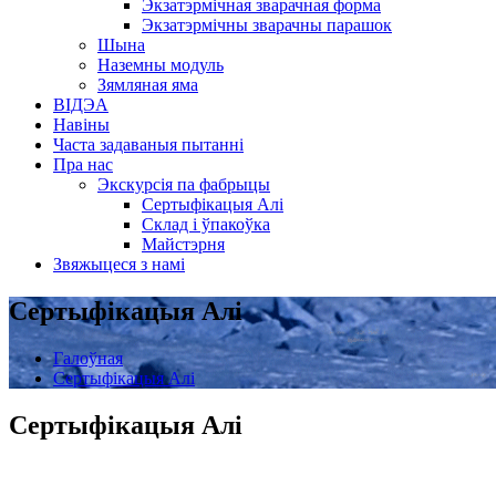
Экзатэрмічная зварачная форма
Экзатэрмічны зварачны парашок
Шына
Наземны модуль
Зямляная яма
ВІДЭА
Навіны
Часта задаваныя пытанні
Пра нас
Экскурсія па фабрыцы
Сертыфікацыя Алі
Склад і ўпакоўка
Майстэрня
Звяжыцеся з намі
Сертыфікацыя Алі
Галоўная
Сертыфікацыя Алі
Сертыфікацыя Алі