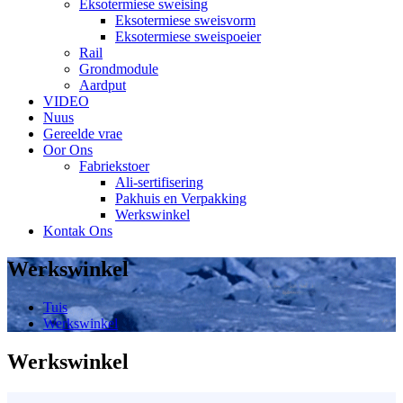
Eksotermiese sweising
Eksotermiese sweisvorm
Eksotermiese sweispoeier
Rail
Grondmodule
Aardput
VIDEO
Nuus
Gereelde vrae
Oor Ons
Fabriekstoer
Ali-sertifisering
Pakhuis en Verpakking
Werkswinkel
Kontak Ons
Werkswinkel
Tuis
Werkswinkel
Werkswinkel