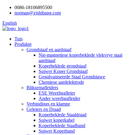
0086-18106895500
norman@zjshibang.com
English
Tuis
Produkte
Grondstaaf en aardstaaf
Nie-magnetiese koperbeklede vlekvrye staal
aardstaaf
Koperbeklede grondstaaf
Suiwer Koper Grondstaaf
Gegalvaniseerde Staal Grondstawe
Chemiese aardelektrode
Bliksemafleiders
ESE Weerligafleier
Ander weerligafleider
Verbindings en klampe
Geleiers en Draad
Koperbeklede Staaldraad
Suiwer koperkabel
Koperbeklede Staalband
Suiwer Koperband