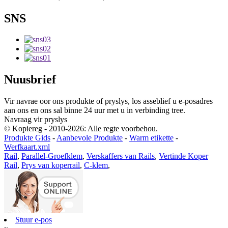
SNS
Nuusbrief
Vir navrae oor ons produkte of pryslys, los asseblief u e-posadres
aan ons en ons sal binne 24 uur met u in verbinding tree.
Navraag vir pryslys
© Kopiereg - 2010-2026: Alle regte voorbehou.
Produkte Gids
-
Aanbevole Produkte
-
Warm etikette
-
Werfkaart.xml
Rail
,
Parallel-Groefklem
,
Verskaffers van Rails
,
Vertinde Koper
Rail
,
Prys van koperrail
,
C-klem
,
Stuur e-pos