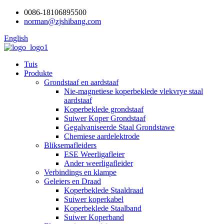
0086-18106895500
norman@zjshibang.com
English
Tuis
Produkte
Grondstaaf en aardstaaf
Nie-magnetiese koperbeklede vlekvrye staal
aardstaaf
Koperbeklede grondstaaf
Suiwer Koper Grondstaaf
Gegalvaniseerde Staal Grondstawe
Chemiese aardelektrode
Bliksemafleiders
ESE Weerligafleier
Ander weerligafleider
Verbindings en klampe
Geleiers en Draad
Koperbeklede Staaldraad
Suiwer koperkabel
Koperbeklede Staalband
Suiwer Koperband