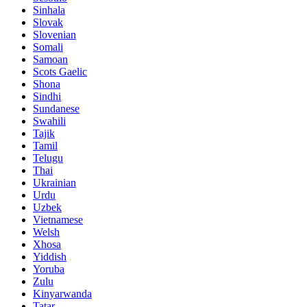
Sinhala
Slovak
Slovenian
Somali
Samoan
Scots Gaelic
Shona
Sindhi
Sundanese
Swahili
Tajik
Tamil
Telugu
Thai
Ukrainian
Urdu
Uzbek
Vietnamese
Welsh
Xhosa
Yiddish
Yoruba
Zulu
Kinyarwanda
Tatar