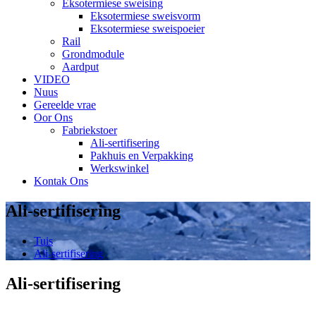
Eksotermiese sweising
Eksotermiese sweisvorm
Eksotermiese sweispoeier
Rail
Grondmodule
Aardput
VIDEO
Nuus
Gereelde vrae
Oor Ons
Fabriekstoer
Ali-sertifisering
Pakhuis en Verpakking
Werkswinkel
Kontak Ons
Ali-sertifisering
Tuis
Ali-sertifisering
Ali-sertifisering