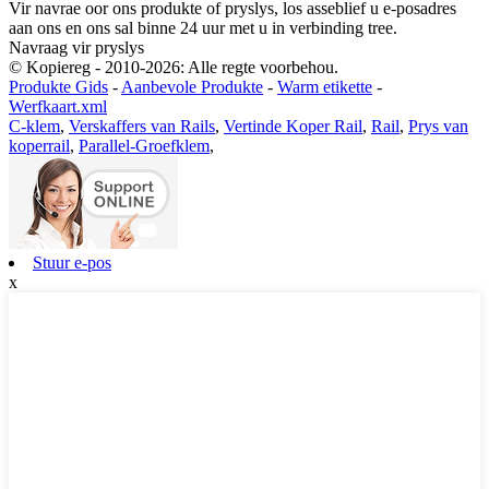
Vir navrae oor ons produkte of pryslys, los asseblief u e-posadres
aan ons en ons sal binne 24 uur met u in verbinding tree.
Navraag vir pryslys
© Kopiereg - 2010-2026: Alle regte voorbehou.
Produkte Gids
-
Aanbevole Produkte
-
Warm etikette
-
Werfkaart.xml
C-klem
,
Verskaffers van Rails
,
Vertinde Koper Rail
,
Rail
,
Prys van
koperrail
,
Parallel-Groefklem
,
Stuur e-pos
x