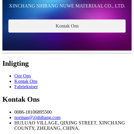
XINCHANG SHIBANG NUWE MATERIAAL CO., LTD.
Kontak Ons
Inligting
Oor Ons
Kontak Ons
Fabriekstoer
Kontak Ons
0086-18106895500
norman@zjshibang.com
HULUAO VILLAGE, QIXING STREET, XINCHANG
COUNTY, ZHEJIANG, CHINA.