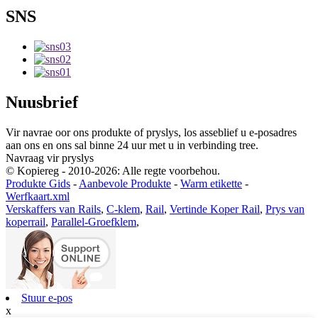
SNS
Nuusbrief
Vir navrae oor ons produkte of pryslys, los asseblief u e-posadres
aan ons en ons sal binne 24 uur met u in verbinding tree.
Navraag vir pryslys
© Kopiereg - 2010-2026: Alle regte voorbehou.
Produkte Gids
-
Aanbevole Produkte
-
Warm etikette
-
Werfkaart.xml
Verskaffers van Rails
,
C-klem
,
Rail
,
Vertinde Koper Rail
,
Prys van
koperrail
,
Parallel-Groefklem
,
Stuur e-pos
x