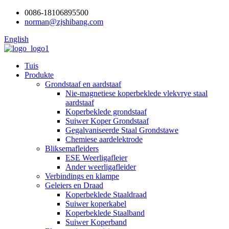
0086-18106895500
norman@zjshibang.com
English
Tuis
Produkte
Grondstaaf en aardstaaf
Nie-magnetiese koperbeklede vlekvrye staal
aardstaaf
Koperbeklede grondstaaf
Suiwer Koper Grondstaaf
Gegalvaniseerde Staal Grondstawe
Chemiese aardelektrode
Bliksemafleiders
ESE Weerligafleier
Ander weerligafleider
Verbindings en klampe
Geleiers en Draad
Koperbeklede Staaldraad
Suiwer koperkabel
Koperbeklede Staalband
Suiwer Koperband