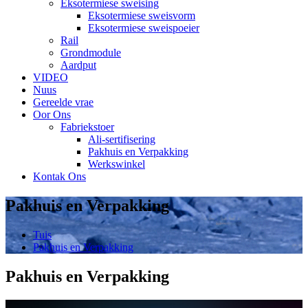
Eksotermiese sweising
Eksotermiese sweisvorm
Eksotermiese sweispoeier
Rail
Grondmodule
Aardput
VIDEO
Nuus
Gereelde vrae
Oor Ons
Fabriekstoer
Ali-sertifisering
Pakhuis en Verpakking
Werkswinkel
Kontak Ons
Pakhuis en Verpakking
Tuis
Pakhuis en Verpakking
Pakhuis en Verpakking