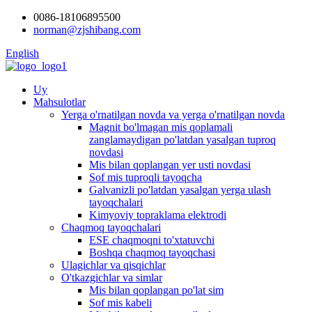
0086-18106895500
norman@zjshibang.com
English
Uy
Mahsulotlar
Yerga o'rnatilgan novda va yerga o'rnatilgan novda
Magnit bo'lmagan mis qoplamali
zanglamaydigan po'latdan yasalgan tuproq
novdasi
Mis bilan qoplangan yer usti novdasi
Sof mis tuproqli tayoqcha
Galvanizli po'latdan yasalgan yerga ulash
tayoqchalari
Kimyoviy topraklama elektrodi
Chaqmoq tayoqchalari
ESE chaqmoqni to'xtatuvchi
Boshqa chaqmoq tayoqchasi
Ulagichlar va qisqichlar
O'tkazgichlar va simlar
Mis bilan qoplangan po'lat sim
Sof mis kabeli