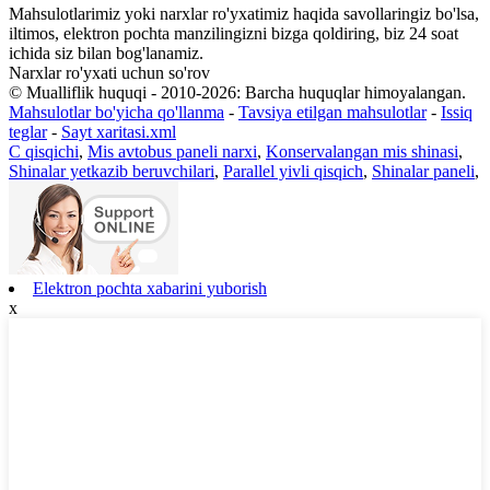
Mahsulotlarimiz yoki narxlar ro'yxatimiz haqida savollaringiz bo'lsa,
iltimos, elektron pochta manzilingizni bizga qoldiring, biz 24 soat
ichida siz bilan bog'lanamiz.
Narxlar ro'yxati uchun so'rov
© Mualliflik huquqi - 2010-2026: Barcha huquqlar himoyalangan.
Mahsulotlar bo'yicha qo'llanma
-
Tavsiya etilgan mahsulotlar
-
Issiq
teglar
-
Sayt xaritasi.xml
C qisqichi
,
Mis avtobus paneli narxi
,
Konservalangan mis shinasi
,
Shinalar yetkazib beruvchilari
,
Parallel yivli qisqich
,
Shinalar paneli
,
Elektron pochta xabarini yuborish
x