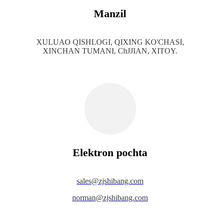
Manzil
XULUAO QISHLOGI, QIXING KO'CHASI,
XINCHAN TUMANI, ChJJIAN, XITOY.
Elektron pochta
s
ales@zjshibang.com
norman@zjshibang.com