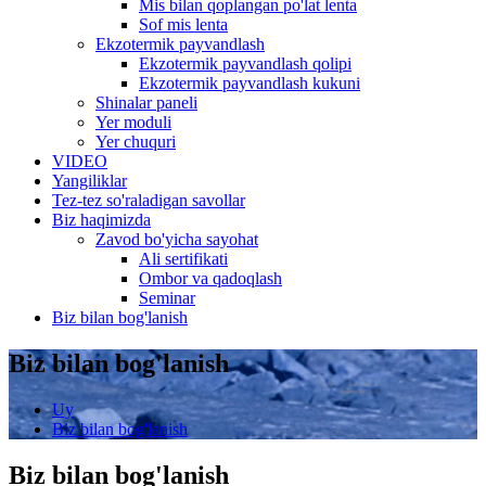
Mis bilan qoplangan po'lat lenta
Sof mis lenta
Ekzotermik payvandlash
Ekzotermik payvandlash qolipi
Ekzotermik payvandlash kukuni
Shinalar paneli
Yer moduli
Yer chuquri
VIDEO
Yangiliklar
Tez-tez so'raladigan savollar
Biz haqimizda
Zavod bo'yicha sayohat
Ali sertifikati
Ombor va qadoqlash
Seminar
Biz bilan bog'lanish
Biz bilan bog'lanish
Uy
Biz bilan bog'lanish
Biz bilan bog'lanish