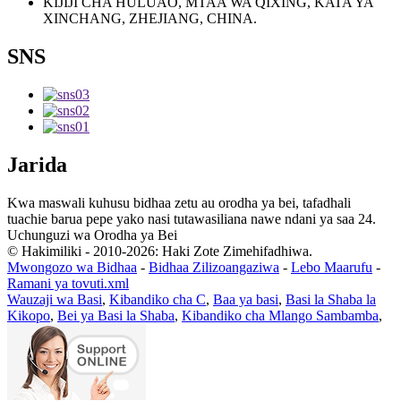
KIJIJI CHA HULUAO, MTAA WA QIXING, KATA YA
XINCHANG, ZHEJIANG, CHINA.
SNS
Jarida
Kwa maswali kuhusu bidhaa zetu au orodha ya bei, tafadhali
tuachie barua pepe yako nasi tutawasiliana nawe ndani ya saa 24.
Uchunguzi wa Orodha ya Bei
© Hakimiliki - 2010-2026: Haki Zote Zimehifadhiwa.
Mwongozo wa Bidhaa
-
Bidhaa Zilizoangaziwa
-
Lebo Maarufu
-
Ramani ya tovuti.xml
Wauzaji wa Basi
,
Kibandiko cha C
,
Baa ya basi
,
Basi la Shaba la
Kikopo
,
Bei ya Basi la Shaba
,
Kibandiko cha Mlango Sambamba
,