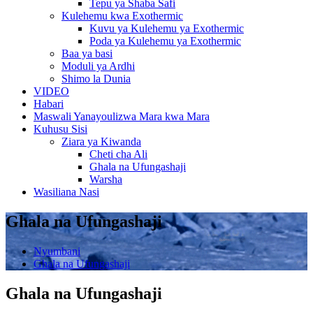
Tepu ya Shaba Safi
Kulehemu kwa Exothermic
Kuvu ya Kulehemu ya Exothermic
Poda ya Kulehemu ya Exothermic
Baa ya basi
Moduli ya Ardhi
Shimo la Dunia
VIDEO
Habari
Maswali Yanayoulizwa Mara kwa Mara
Kuhusu Sisi
Ziara ya Kiwanda
Cheti cha Ali
Ghala na Ufungashaji
Warsha
Wasiliana Nasi
Ghala na Ufungashaji
Nyumbani
Ghala na Ufungashaji
Ghala na Ufungashaji