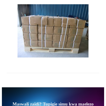
Maswali zaidi? Tupigie simu kwa maelezo