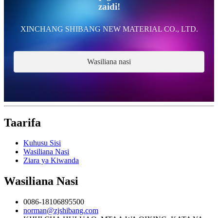
zaidi!
XINCHANG SHIBANG NEW MATERIAL CO., LTD.
Wasiliana nasi
Taarifa
Kuhusu Sisi
Wasiliana Nasi
Ziara ya Kiwanda
Wasiliana Nasi
0086-18106895500
norman@zjshibang.com