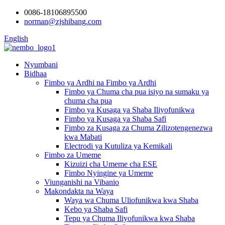
0086-18106895500
norman@zjshibang.com
English
Nyumbani
Bidhaa
Fimbo ya Ardhi na Fimbo ya Ardhi
Fimbo ya Chuma cha pua isiyo na sumaku ya
chuma cha pua
Fimbo ya Kusaga ya Shaba Iliyofunikwa
Fimbo ya Kusaga ya Shaba Safi
Fimbo za Kusaga za Chuma Zilizotengenezwa
kwa Mabati
Electrodi ya Kutuliza ya Kemikali
Fimbo za Umeme
Kizuizi cha Umeme cha ESE
Fimbo Nyingine ya Umeme
Viunganishi na Vibanio
Makondakta na Waya
Waya wa Chuma Uliofunikwa kwa Shaba
Kebo ya Shaba Safi
Tepu ya Chuma Iliyofunikwa kwa Shaba