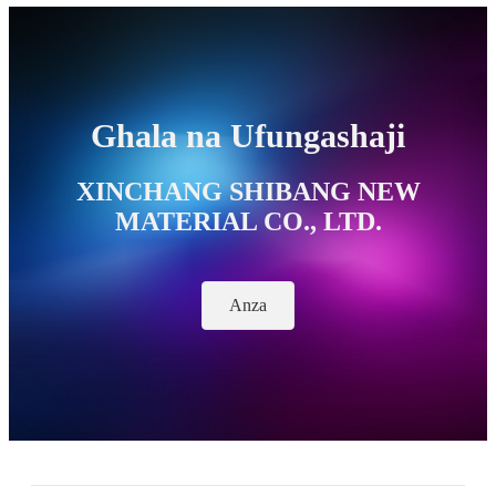
Ghala na Ufungashaji
XINCHANG SHIBANG NEW
MATERIAL CO., LTD.
Anza