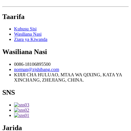
Taarifa
Kuhusu Sisi
Wasiliana Nasi
Ziara ya Kiwanda
Wasiliana Nasi
0086-18106895500
norman@zjshibang.com
KIJIJI CHA HULUAO, MTAA WA QIXING, KATA YA
XINCHANG, ZHEJIANG, CHINA.
SNS
Jarida