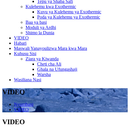
Tepu ya Shaba Safi
Kulehemu kwa Exothermic
Kuvu ya Kulehemu ya Exothermic
Poda ya Kulehemu ya Exothermic
Baa ya basi
Moduli ya Ardhi
Shimo la Dunia
VIDEO
Habari
Maswali Yanayoulizwa Mara kwa Mara
Kuhusu Sisi
Ziara ya Kiwanda
Cheti cha Ali
Ghala na Ufungashaji
Warsha
Wasiliana Nasi
VIDEO
Nyumbani
VIDEO
VIDEO