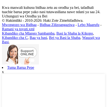
Kwa maswali kuhusu bidhaa zetu au orodha ya bei, tafadhali
tuachie barua pepe yako nasi tutawasiliana nawe ndani ya saa 24.
Uchunguzi wa Orodha ya Bei
© Hakimiliki - 2010-2026: Haki Zote Zimehifadhiwa.
Mwongozo wa Bidhaa
-
Bidhaa Zilizoangaziwa
-
Lebo Maarufu
-
Ramani ya tovuti.xml
Kibandiko cha Mlango Sambamba
,
Basi la Shaba la Kikopo
,
Kibandiko cha C
,
Baa ya basi
,
Bei ya Basi la Shaba
,
Wauzaji wa
Basi
,
Tuma Barua Pepe
x