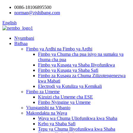
0086-18106895500
norman@zjshibang.com
English
Nyumbani
Bidhaa
Fimbo ya Ardhi na Fimbo ya Ardhi
Fimbo ya Chuma cha pua isiyo na sumaku ya
chuma cha pua
Fimbo ya Kusaga ya Shaba Iliyofunikwa
Fimbo ya Kusaga ya Shaba Safi
Fimbo za Kusaga za Chuma Zilizotengenezwa
kwa Mabati
Electrodi ya Kutuliza ya Kemikali
Fimbo za Umeme
Kizuizi cha Umeme cha ESE
Fimbo Nyingine ya Umeme
Viunganishi na Vibanio
Makondakta na Waya
Waya wa Chuma Uliofunikwa kwa Shaba
Kebo ya Shaba Safi
Tepu ya Chuma Iliyofunikwa kwa Shaba