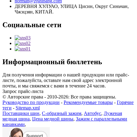
norman@zjshibang.com
ДЕРЕВНЯ ХУЛУАО, УЛИЦА Цисин, Округ Синьчан,
Чжэцзян, КИТАЙ.
Социальные сети
Информационный бюллетень
Для получения информации о нашей продукции или прайс-
листе, пожалуйста, оставьте нам свой адрес электронной
почты, и мы свяжемся с вами в течение 24 часов.
Запрос прайс-листа
© Авторские права - 2010-2026: Все права защищены.
Руководство по продукции
-
Рекомендуемые товары
-
Горячие
теги
-
Sitemap.xml
Поставщики шин
,
С-образный зажим
,
Автобус
,
Луженая
медная шина
,
Цена медной шины
,
Зажим с параллельными
канавками
,