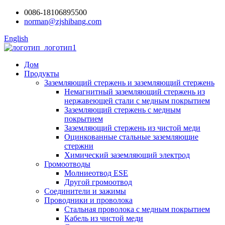
0086-18106895500
norman@zjshibang.com
English
Дом
Продукты
Заземляющий стержень и заземляющий стержень
Немагнитный заземляющий стержень из
нержавеющей стали с медным покрытием
Заземляющий стержень с медным
покрытием
Заземляющий стержень из чистой меди
Оцинкованные стальные заземляющие
стержни
Химический заземляющий электрод
Громоотводы
Молниеотвод ESE
Другой громоотвод
Соединители и зажимы
Проводники и проволока
Стальная проволока с медным покрытием
Кабель из чистой меди