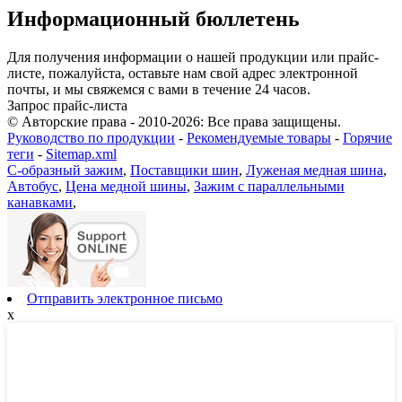
Информационный бюллетень
Для получения информации о нашей продукции или прайс-
листе, пожалуйста, оставьте нам свой адрес электронной
почты, и мы свяжемся с вами в течение 24 часов.
Запрос прайс-листа
© Авторские права - 2010-2026: Все права защищены.
Руководство по продукции
-
Рекомендуемые товары
-
Горячие
теги
-
Sitemap.xml
С-образный зажим
,
Поставщики шин
,
Луженая медная шина
,
Автобус
,
Цена медной шины
,
Зажим с параллельными
канавками
,
Отправить электронное письмо
x