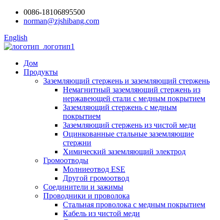
0086-18106895500
norman@zjshibang.com
English
Дом
Продукты
Заземляющий стержень и заземляющий стержень
Немагнитный заземляющий стержень из
нержавеющей стали с медным покрытием
Заземляющий стержень с медным
покрытием
Заземляющий стержень из чистой меди
Оцинкованные стальные заземляющие
стержни
Химический заземляющий электрод
Громоотводы
Молниеотвод ESE
Другой громоотвод
Соединители и зажимы
Проводники и проволока
Стальная проволока с медным покрытием
Кабель из чистой меди