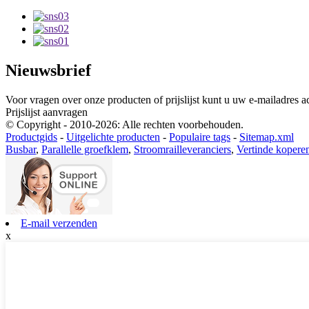
Nieuwsbrief
Voor vragen over onze producten of prijslijst kunt u uw e-mailadres 
Prijslijst aanvragen
© Copyright - 2010-2026: Alle rechten voorbehouden.
Productgids
-
Uitgelichte producten
-
Populaire tags
-
Sitemap.xml
Busbar
,
Parallelle groefklem
,
Stroomrailleveranciers
,
Vertinde koperen
E-mail verzenden
x