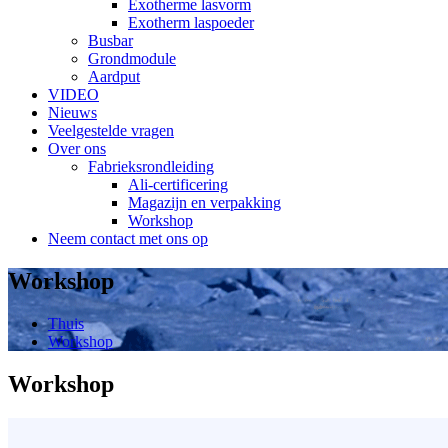
Exotherme lasvorm
Exotherm laspoeder
Busbar
Grondmodule
Aardput
VIDEO
Nieuws
Veelgestelde vragen
Over ons
Fabrieksrondleiding
Ali-certificering
Magazijn en verpakking
Workshop
Neem contact met ons op
Workshop
Thuis
Workshop
Workshop