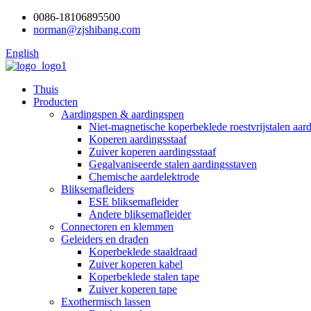
0086-18106895500
norman@zjshibang.com
English
Thuis
Producten
Aardingspen & aardingspen
Niet-magnetische koperbeklede roestvrijstalen aard
Koperen aardingsstaaf
Zuiver koperen aardingsstaaf
Gegalvaniseerde stalen aardingsstaven
Chemische aardelektrode
Bliksemafleiders
ESE bliksemafleider
Andere bliksemafleider
Connectoren en klemmen
Geleiders en draden
Koperbeklede staaldraad
Zuiver koperen kabel
Koperbeklede stalen tape
Zuiver koperen tape
Exothermisch lassen