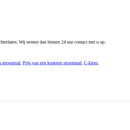
achterlaten. Wij nemen dan binnen 24 uur contact met u op.
 stroomrail
,
Prijs van een koperen stroomrail
,
C-klem
,