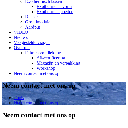
Exothermisch lassen
Exotherme lasvorm
Exotherm laspoeder
Busbar
Grondmodule
Aardput
VIDEO
Nieuws
Veelgestelde vragen
Over ons
Fabrieksrondleiding
Ali-certificering
Magazijn en verpakking
Workshop
Neem contact met ons op
Neem contact met ons op
Thuis
Neem contact met ons op
Neem contact met ons op