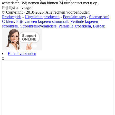
achterlaten. Wij nemen dan binnen 24 uur contact met u op.
Prijslijst aanvragen
© Copyright - 2010-2026: Alle rechten voorbehouden.
Productgids
-
Uitgelichte producten
-
Populaire tags
-
Sitemap.xml
C-klem
,
Prijs van een koperen stroomrail
,
Vertinde koperen
stroomrail
,
Stroomrailleveranciers
,
Parallelle groefklem
,
Busbar
,
E-mail verzenden
x