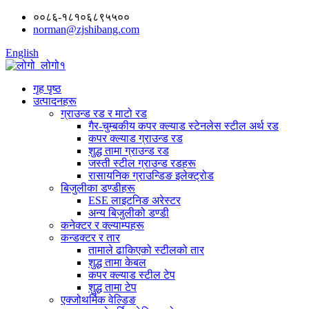
००८६-१८१०६८९५५००
norman@zjshibang.com
English
गृह पृष्ठ
उत्पादनहरू
ग्राउन्ड रड र माटो रड
गैर-चुम्बकीय कपर क्ल्याड स्टेनलेस स्टील अर्थ रड
कपर क्ल्याड ग्राउन्ड रड
शुद्ध तामा ग्राउन्ड रड
जस्ती स्टील ग्राउन्ड रडहरू
रासायनिक ग्राउन्डिङ इलेक्ट्रोड
बिजुलीका डण्डीहरू
ESE लाइटनिङ अरेस्टर
अन्य बिजुलीको डण्डी
कनेक्टर र क्ल्याम्पहरू
कन्डक्टर र तार
तामाले ढाकिएको स्टीलको तार
शुद्ध तामा केबल
कपर क्ल्याड स्टील टेप
शुद्ध तामा टेप
एक्जोथर्मिक वेल्डिङ