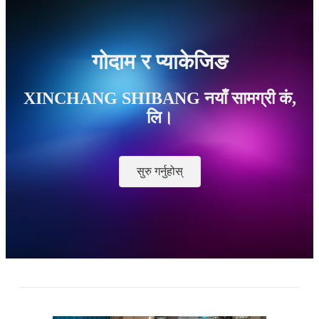
गोदाम र प्याकेजिङ
XINCHANG SHIBANG नयाँ सामग्री कं,
लि।
सुरु गर्नुहोस्