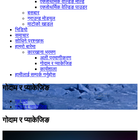
एक्जोथर्मिक वेल्डिङ मोल्ड
एक्जोथर्मिक वेल्डिङ पाउडर
बसबार
ग्राउन्ड मोड्युल
माटोको खाडल
भिडियो
समाचार
सोधिने प्रश्नहरू
हाम्रो बारेमा
कारखाना भ्रमण
अली प्रमाणीकरण
गोदाम र प्याकेजिङ
कार्यशाला
हामीलाई सम्पर्क गर्नुहोस
गोदाम र प्याकेजिङ
गृह पृष्ठ
गोदाम र प्याकेजिङ
गोदाम र प्याकेजिङ