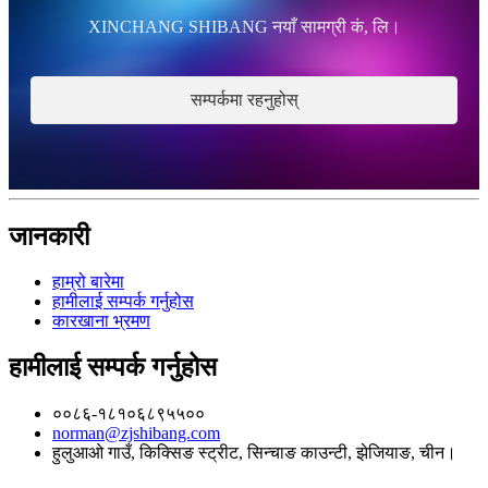
XINCHANG SHIBANG नयाँ सामग्री कं, लि।
सम्पर्कमा रहनुहोस्
जानकारी
हाम्रो बारेमा
हामीलाई सम्पर्क गर्नुहोस
कारखाना भ्रमण
हामीलाई सम्पर्क गर्नुहोस
००८६-१८१०६८९५५००
norman@zjshibang.com
हुलुआओ गाउँ, किक्सिङ स्ट्रीट, सिन्चाङ काउन्टी, झेजियाङ, चीन।