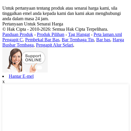
Untuk pertanyaan tentang produk atau senarai harga kami, sila
tinggalkan emel anda kepada kami dan kami akan menghubungi
anda dalam masa 24 jam.
Pertanyaan Untuk Senarai Harga
© Hak Cipta - 2010-2026: Semua Hak Cipta Terpelihara.
Panduan Produk
-
Produk Pilihan
-
Tag Hangat
-
Peta laman.xml
Pengapit C
,
Pembekal Bar Bas
,
Bar Tembaga Tin
,
Bar bas
,
Harga
Busbar Tembaga
,
Pengapit Alur Selari
,
Hantar E-mel
x