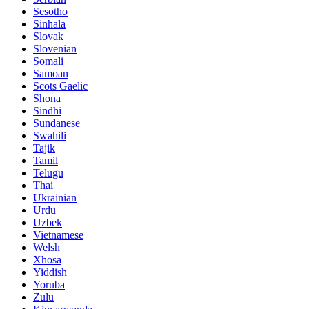
Sesotho
Sinhala
Slovak
Slovenian
Somali
Samoan
Scots Gaelic
Shona
Sindhi
Sundanese
Swahili
Tajik
Tamil
Telugu
Thai
Ukrainian
Urdu
Uzbek
Vietnamese
Welsh
Xhosa
Yiddish
Yoruba
Zulu