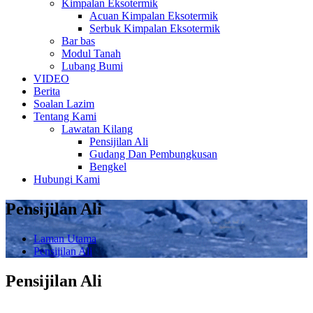
Kimpalan Eksotermik
Acuan Kimpalan Eksotermik
Serbuk Kimpalan Eksotermik
Bar bas
Modul Tanah
Lubang Bumi
VIDEO
Berita
Soalan Lazim
Tentang Kami
Lawatan Kilang
Pensijilan Ali
Gudang Dan Pembungkusan
Bengkel
Hubungi Kami
Pensijilan Ali
Laman Utama
Pensijilan Ali
Pensijilan Ali