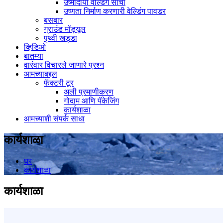
उष्मादायी वेल्डिंग साचा
उष्णता निर्माण करणारी वेल्डिंग पावडर
बसबार
ग्राउंड मॉड्यूल
पृथ्वी खड्डा
व्हिडिओ
बातम्या
वारंवार विचारले जाणारे प्रश्न
आमच्याबद्दल
फॅक्टरी टूर
अली प्रमाणीकरण
गोदाम आणि पॅकेजिंग
कार्यशाळा
आमच्याशी संपर्क साधा
कार्यशाळा
घर
कार्यशाळा
कार्यशाळा