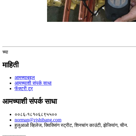
च्या
माहिती
आमच्याबद्दल
आमच्याशी संपर्क साधा
फॅक्टरी टूर
आमच्याशी संपर्क साधा
००८६-१८१०६८९५५००
norman@zjshibang.com
हुलुआओ व्हिलेज, क्विक्सिंग स्ट्रीट, शिनचांग काउंटी, झेजियांग, चीन.