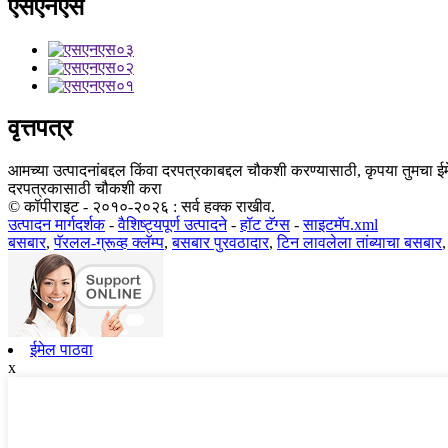
एसएनएस
वृत्तपत्र
आमच्या उत्पादनांबद्दल किंवा दरपत्रकाबद्दल चौकशी करण्यासाठी, कृपया तुमचा 
दरपत्रकासाठी चौकशी करा
© कॉपीराइट - २०१०-२०२६ : सर्व हक्क राखीव.
उत्पादन मार्गदर्शक
-
वैशिष्ट्यपूर्ण उत्पादने
-
हॉट टॅग्स
-
साइटमॅप.xml
बसबार
,
पॅरलल-ग्रूव्ह क्लॅम्प
,
बसबार पुरवठादार
,
टिन लावलेला तांब्याचा बसबार
ईमेल पाठवा
x