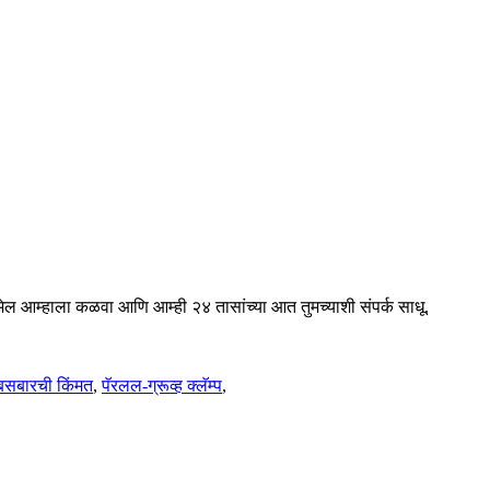
ईमेल आम्हाला कळवा आणि आम्ही २४ तासांच्या आत तुमच्याशी संपर्क साधू.
ा बसबारची किंमत
,
पॅरलल-ग्रूव्ह क्लॅम्प
,