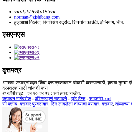
००८६-१८१०६८९५५००
norman@zjshibang.com
हुलुआओ व्हिलेज, क्विक्सिंग स्ट्रीट, शिनचांग काउंटी, झेजियांग, चीन.
एसएनएस
वृत्तपत्र
आमच्या उत्पादनांबद्दल किंवा दरपत्रकाबद्दल चौकशी करण्यासाठी, कृपया तुमचा 
दरपत्रकासाठी चौकशी करा
© कॉपीराइट - २०१०-२०२६ : सर्व हक्क राखीव.
उत्पादन मार्गदर्शक
-
वैशिष्ट्यपूर्ण उत्पादने
-
हॉट टॅग्स
-
साइटमॅप.xml
सी क्लॅम्प
,
बसबार पुरवठादार
,
टिन लावलेला तांब्याचा बसबार
,
बसबार
,
तांब्याच्य