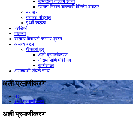
उष्मादायी वेल्डिंग साचा
उष्णता निर्माण करणारी वेल्डिंग पावडर
बसबार
ग्राउंड मॉड्यूल
पृथ्वी खड्डा
व्हिडिओ
बातम्या
वारंवार विचारले जाणारे प्रश्न
आमच्याबद्दल
फॅक्टरी टूर
अली प्रमाणीकरण
गोदाम आणि पॅकेजिंग
कार्यशाळा
आमच्याशी संपर्क साधा
अली प्रमाणीकरण
घर
अली प्रमाणीकरण
अली प्रमाणीकरण