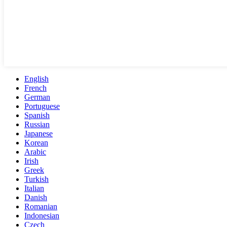
English
French
German
Portuguese
Spanish
Russian
Japanese
Korean
Arabic
Irish
Greek
Turkish
Italian
Danish
Romanian
Indonesian
Czech