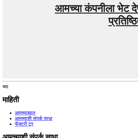
आमच्या कंपनीला भेट द
प्रतिष्
च्या
माहिती
आमच्याबद्दल
आमच्याशी संपर्क साधा
फॅक्टरी टूर
आमच्याशी संपर्क साधा