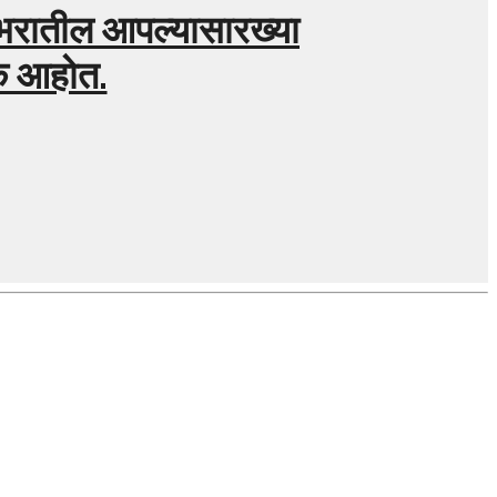
गभरातील आपल्यासारख्या
ुक आहोत.